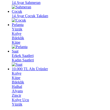
14 Ayar Şahmeran
Çocuk
14 Ayar Çocuk Takıları
Pırlanta
Yüzük
Kolye
Bileklik
Küpe
Saat
Erkek Saatleri
Kadın Saatleri
10.000 TL Altı Ürünler
Kolye
Küpe
Bileklik
Halhal
Alyans
Zincir
Kolye Ucu
Yüzük