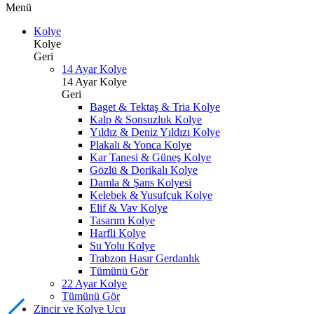
Menü
Kolye
Kolye
Geri
14 Ayar Kolye
14 Ayar Kolye
Geri
Baget & Tektaş & Tria Kolye
Kalp & Sonsuzluk Kolye
Yıldız & Deniz Yıldızı Kolye
Plakalı & Yonca Kolye
Kar Tanesi & Güneş Kolye
Gözlü & Dorikalı Kolye
Damla & Şans Kolyesi
Kelebek & Yusufçuk Kolye
Elif & Vav Kolye
Tasarım Kolye
Harfli Kolye
Su Yolu Kolye
Trabzon Hasır Gerdanlık
Tümünü Gör
22 Ayar Kolye
Tümünü Gör
Zincir ve Kolye Ucu