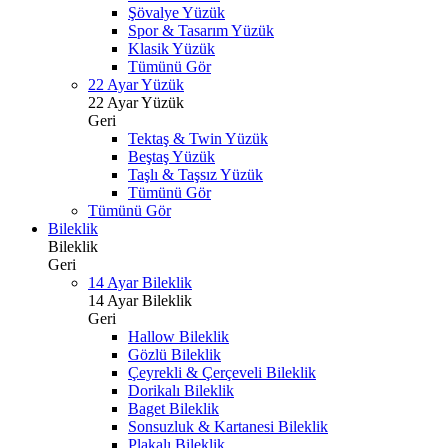
Şövalye Yüzük
Spor & Tasarım Yüzük
Klasik Yüzük
Tümünü Gör
22 Ayar Yüzük
22 Ayar Yüzük
Geri
Tektaş & Twin Yüzük
Beştaş Yüzük
Taşlı & Taşsız Yüzük
Tümünü Gör
Tümünü Gör
Bileklik
Bileklik
Geri
14 Ayar Bileklik
14 Ayar Bileklik
Geri
Hallow Bileklik
Gözlü Bileklik
Çeyrekli & Çerçeveli Bileklik
Dorikalı Bileklik
Baget Bileklik
Sonsuzluk & Kartanesi Bileklik
Plakalı Bileklik