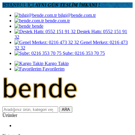
İSTANBUL İÇİ
AYNI GÜN TESLİM İMKANI !
bilgi@bende.com.tr
bende.com.tr
bende
Destek Hattı: 0552 151 91
32
Genel Merkez: 0216 473
32 32
Şube: 0216 353 70 75
Kargo Takip
Favorilerim
ARA
Ürünler