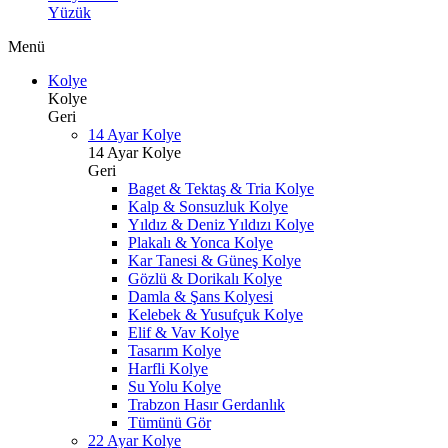
Yüzük
Menü
Kolye
Kolye
Geri
14 Ayar Kolye
14 Ayar Kolye
Geri
Baget & Tektaş & Tria Kolye
Kalp & Sonsuzluk Kolye
Yıldız & Deniz Yıldızı Kolye
Plakalı & Yonca Kolye
Kar Tanesi & Güneş Kolye
Gözlü & Dorikalı Kolye
Damla & Şans Kolyesi
Kelebek & Yusufçuk Kolye
Elif & Vav Kolye
Tasarım Kolye
Harfli Kolye
Su Yolu Kolye
Trabzon Hasır Gerdanlık
Tümünü Gör
22 Ayar Kolye