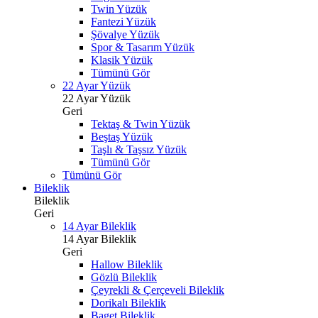
Twin Yüzük
Fantezi Yüzük
Şövalye Yüzük
Spor & Tasarım Yüzük
Klasik Yüzük
Tümünü Gör
22 Ayar Yüzük
22 Ayar Yüzük
Geri
Tektaş & Twin Yüzük
Beştaş Yüzük
Taşlı & Taşsız Yüzük
Tümünü Gör
Tümünü Gör
Bileklik
Bileklik
Geri
14 Ayar Bileklik
14 Ayar Bileklik
Geri
Hallow Bileklik
Gözlü Bileklik
Çeyrekli & Çerçeveli Bileklik
Dorikalı Bileklik
Baget Bileklik