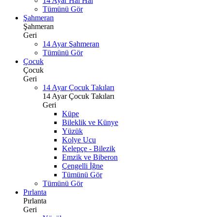
14 Ayar Hal Hal
Tümünü Gör
Şahmeran
Şahmeran
Geri
14 Ayar Şahmeran
Tümünü Gör
Çocuk
Çocuk
Geri
14 Ayar Çocuk Takıları
14 Ayar Çocuk Takıları
Geri
Küpe
Bileklik ve Künye
Yüzük
Kolye Ucu
Kelepçe - Bilezik
Emzik ve Biberon
Çengelli İğne
Tümünü Gör
Tümünü Gör
Pırlanta
Pırlanta
Geri