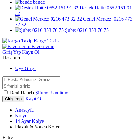
bende
Destek Hattı: 0552 151 91
32
Genel Merkez: 0216 473
32 32
Şube: 0216 353 70 75
Kargo Takip
Favorilerim
Giriş Yap
Kayıt Ol
Hesabım
Üye Girişi
Beni Hatırla
Şifremi Unuttum
Kayıt Ol
Giriş Yap
Anasayfa
Kolye
14 Ayar Kolye
Plakalı & Yonca Kolye
Filtre