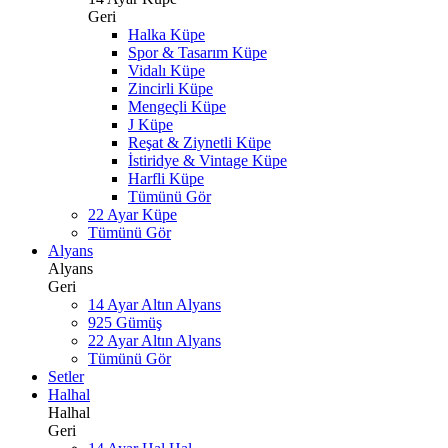
Geri
Halka Küpe
Spor & Tasarım Küpe
Vidalı Küpe
Zincirli Küpe
Mengeçli Küpe
J Küpe
Reşat & Ziynetli Küpe
İstiridye & Vintage Küpe
Harfli Küpe
Tümünü Gör
22 Ayar Küpe
Tümünü Gör
Alyans
Alyans
Geri
14 Ayar Altın Alyans
925 Gümüş
22 Ayar Altın Alyans
Tümünü Gör
Setler
Halhal
Halhal
Geri