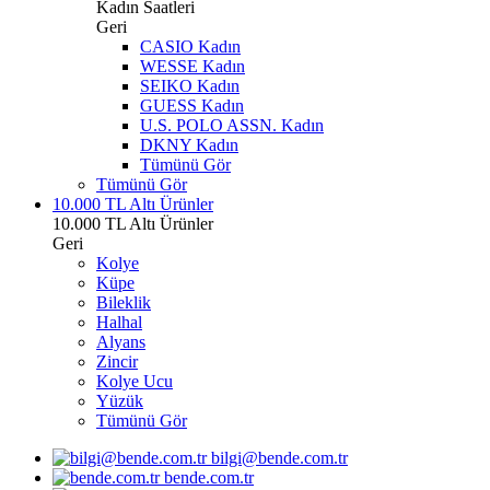
Kadın Saatleri
Geri
CASIO Kadın
WESSE Kadın
SEIKO Kadın
GUESS Kadın
U.S. POLO ASSN. Kadın
DKNY Kadın
Tümünü Gör
Tümünü Gör
10.000 TL Altı Ürünler
10.000 TL Altı Ürünler
Geri
Kolye
Küpe
Bileklik
Halhal
Alyans
Zincir
Kolye Ucu
Yüzük
Tümünü Gör
bilgi@bende.com.tr
bende.com.tr