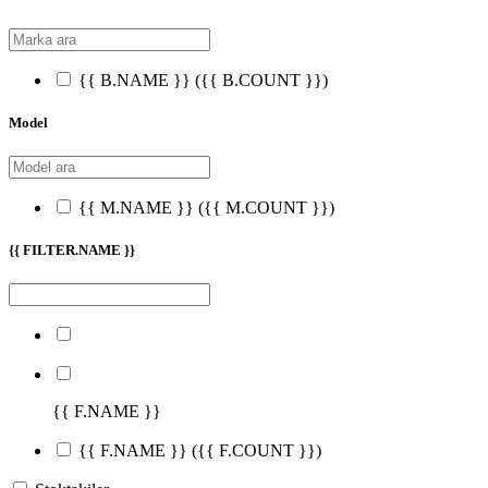
{{ B.NAME }}
({{ B.COUNT }})
Model
{{ M.NAME }}
({{ M.COUNT }})
{{ FILTER.NAME }}
{{ F.NAME }}
{{ F.NAME }}
({{ F.COUNT }})