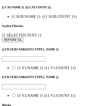
{{ CAT.NAME }}
({{ CAT.COUNT }})
{{ SUB.NAME }}
({{ SUB.COUNT }})
Seçilen Filtreler
{{ SELECTED.TEXT }}
HEPSİNİ SİL
{{ FILTERS.VARIANTS.TYPE1_NAME }}
{{ V1.NAME }}
({{ V1.COUNT }})
{{ FILTERS.VARIANTS.TYPE2_NAME }}
{{ V2.NAME }}
({{ V2.COUNT }})
Marka