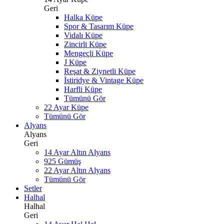
Geri
Halka Küpe
Spor & Tasarım Küpe
Vidalı Küpe
Zincirli Küpe
Mengeçli Küpe
J Küpe
Reşat & Ziynetli Küpe
İstiridye & Vintage Küpe
Harfli Küpe
Tümünü Gör
22 Ayar Küpe
Tümünü Gör
Alyans
Alyans
Geri
14 Ayar Altın Alyans
925 Gümüş
22 Ayar Altın Alyans
Tümünü Gör
Setler
Halhal
Halhal
Geri