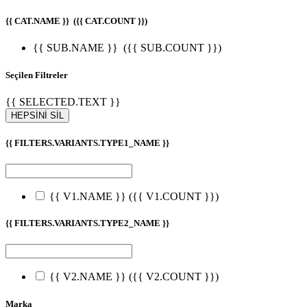
{{ CAT.NAME }}
({{ CAT.COUNT }})
{{ SUB.NAME }}
({{ SUB.COUNT }})
Seçilen Filtreler
{{ SELECTED.TEXT }}
HEPSİNİ SİL
{{ FILTERS.VARIANTS.TYPE1_NAME }}
{{ V1.NAME }}
({{ V1.COUNT }})
{{ FILTERS.VARIANTS.TYPE2_NAME }}
{{ V2.NAME }}
({{ V2.COUNT }})
Marka