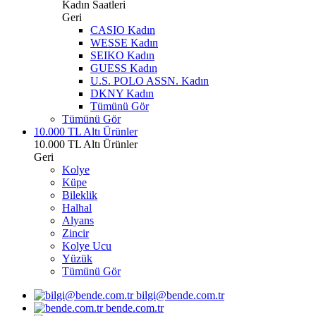
Kadın Saatleri
Geri
CASIO Kadın
WESSE Kadın
SEIKO Kadın
GUESS Kadın
U.S. POLO ASSN. Kadın
DKNY Kadın
Tümünü Gör
Tümünü Gör
10.000 TL Altı Ürünler
10.000 TL Altı Ürünler
Geri
Kolye
Küpe
Bileklik
Halhal
Alyans
Zincir
Kolye Ucu
Yüzük
Tümünü Gör
bilgi@bende.com.tr
bende.com.tr