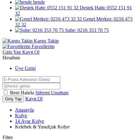
bende
Destek Hattı: 0552 151 91
32
Genel Merkez: 0216 473
32 32
Şube: 0216 353 70 75
Kargo Takip
Favorilerim
Giriş Yap
Kayıt Ol
Hesabım
Üye Girişi
Beni Hatırla
Şifremi Unuttum
Kayıt Ol
Giriş Yap
Anasayfa
Kolye
14 Ayar Kolye
Kelebek & Yusufçuk Kolye
Filtre