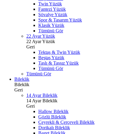
Twin Yüzük
Fantezi Yüzük
Şövalye Yüzük
Spor & Tasarım Yüzük
Klasik Yüzük
Tümünü Gör
22 Ayar Yüzük
22 Ayar Yüzük
Geri
Tektaş & Twin Yüzük
Beştaş Yüzük
Taşlı & Taşsız Yüzük
Tümünü Gör
Tümünü Gör
Bileklik
Bileklik
Geri
14 Ayar Bileklik
14 Ayar Bileklik
Geri
Hallow Bileklik
Gözlü Bileklik
Çeyrekli & Çerçeveli Bileklik
Dorikalı Bileklik
Baget Bileklik