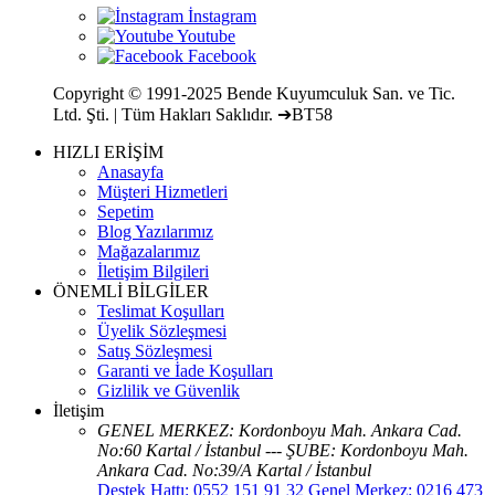
Copyright © 1991-2025 Bende Kuyumculuk San. ve Tic.
Ltd. Şti. | Tüm Hakları Saklıdır. ➔BT58
HIZLI ERİŞİM
Anasayfa
Müşteri Hizmetleri
Sepetim
Blog Yazılarımız
Mağazalarımız
İletişim Bilgileri
ÖNEMLİ BİLGİLER
Teslimat Koşulları
Üyelik Sözleşmesi
Satış Sözleşmesi
Garanti ve İade Koşulları
Gizlilik ve Güvenlik
İletişim
GENEL MERKEZ: Kordonboyu Mah. Ankara Cad.
No:60 Kartal / İstanbul --- ŞUBE: Kordonboyu Mah.
Ankara Cad. No:39/A Kartal / İstanbul
Destek Hattı: 0552 151 91 32 Genel Merkez: 0216 473