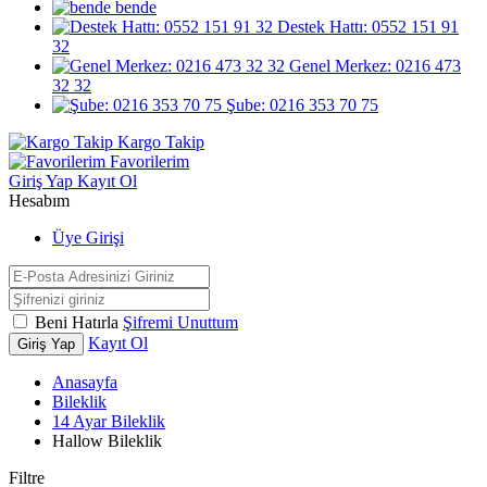
bende
Destek Hattı: 0552 151 91
32
Genel Merkez: 0216 473
32 32
Şube: 0216 353 70 75
Kargo Takip
Favorilerim
Giriş Yap
Kayıt Ol
Hesabım
Üye Girişi
Beni Hatırla
Şifremi Unuttum
Kayıt Ol
Giriş Yap
Anasayfa
Bileklik
14 Ayar Bileklik
Hallow Bileklik
Filtre