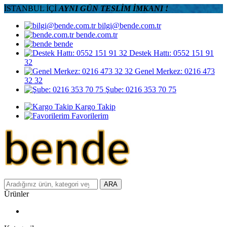
İSTANBUL İÇİ
AYNI GÜN TESLİM İMKANI !
bilgi@bende.com.tr
bende.com.tr
bende
Destek Hattı: 0552 151 91
32
Genel Merkez: 0216 473
32 32
Şube: 0216 353 70 75
Kargo Takip
Favorilerim
ARA
Ürünler