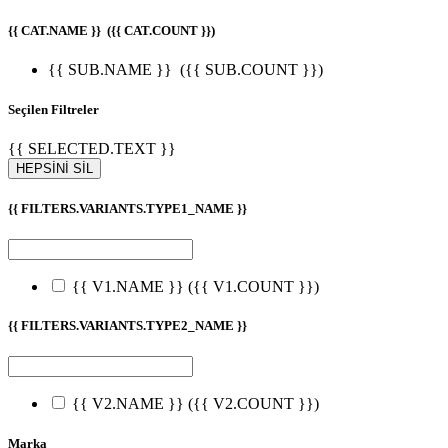
{{ CAT.NAME }}
({{ CAT.COUNT }})
{{ SUB.NAME }}
({{ SUB.COUNT }})
Seçilen Filtreler
{{ SELECTED.TEXT }}
HEPSİNİ SİL
{{ FILTERS.VARIANTS.TYPE1_NAME }}
{{ V1.NAME }}
({{ V1.COUNT }})
{{ FILTERS.VARIANTS.TYPE2_NAME }}
{{ V2.NAME }}
({{ V2.COUNT }})
Marka