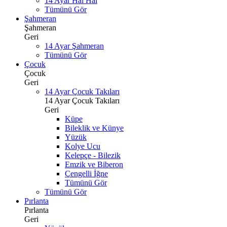
14 Ayar Hal Hal
Tümünü Gör
Şahmeran
Şahmeran
Geri
14 Ayar Şahmeran
Tümünü Gör
Çocuk
Çocuk
Geri
14 Ayar Çocuk Takıları
14 Ayar Çocuk Takıları
Geri
Küpe
Bileklik ve Künye
Yüzük
Kolye Ucu
Kelepçe - Bilezik
Emzik ve Biberon
Çengelli İğne
Tümünü Gör
Tümünü Gör
Pırlanta
Pırlanta
Geri