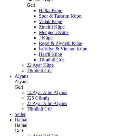
Geri
Halka Küpe
Spor & Tasarım Küpe
Vidalı Küpe
Zincirli Küpe
Mengeçli Küpe
J Küpe
Reşat & Ziynetli Küpe
İstiridye & Vintage Küpe
Harfli Küpe
Tümünü Gör
22 Ayar Küpe
Tümünü Gör
Alyans
Alyans
Geri
14 Ayar Altın Alyans
925 Gümüş
22 Ayar Altın Alyans
Tümünü Gör
Setler
Halhal
Halhal
Geri