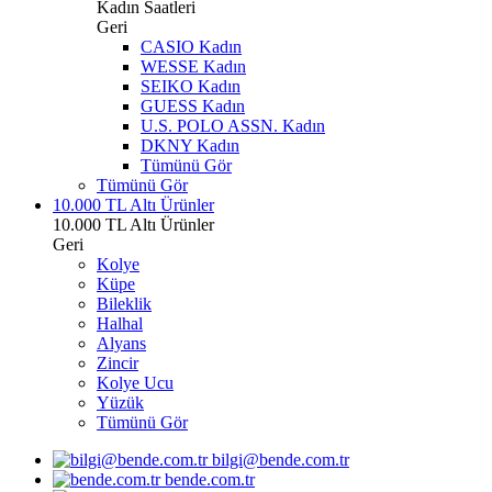
Kadın Saatleri
Geri
CASIO Kadın
WESSE Kadın
SEIKO Kadın
GUESS Kadın
U.S. POLO ASSN. Kadın
DKNY Kadın
Tümünü Gör
Tümünü Gör
10.000 TL Altı Ürünler
10.000 TL Altı Ürünler
Geri
Kolye
Küpe
Bileklik
Halhal
Alyans
Zincir
Kolye Ucu
Yüzük
Tümünü Gör
bilgi@bende.com.tr
bende.com.tr