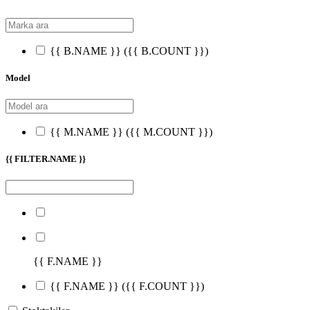
{{ B.NAME }}
({{ B.COUNT }})
Model
{{ M.NAME }}
({{ M.COUNT }})
{{ FILTER.NAME }}
{{ F.NAME }}
{{ F.NAME }}
({{ F.COUNT }})