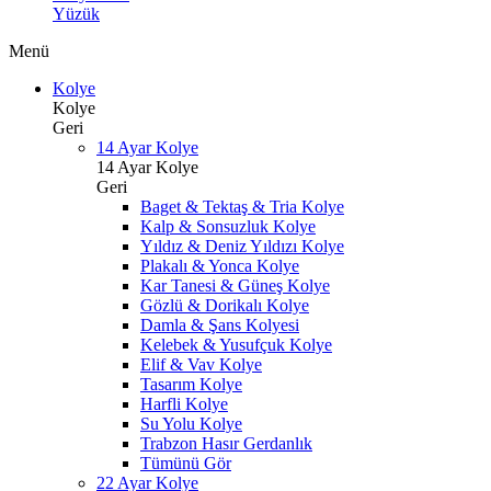
Yüzük
Menü
Kolye
Kolye
Geri
14 Ayar Kolye
14 Ayar Kolye
Geri
Baget & Tektaş & Tria Kolye
Kalp & Sonsuzluk Kolye
Yıldız & Deniz Yıldızı Kolye
Plakalı & Yonca Kolye
Kar Tanesi & Güneş Kolye
Gözlü & Dorikalı Kolye
Damla & Şans Kolyesi
Kelebek & Yusufçuk Kolye
Elif & Vav Kolye
Tasarım Kolye
Harfli Kolye
Su Yolu Kolye
Trabzon Hasır Gerdanlık
Tümünü Gör
22 Ayar Kolye