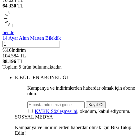
76.024
TL
64.330
TL
bende
14 Ayar Altın Marten Bileklik
%
16
İndirim
104.584
TL
88.196
TL
Toplam
5
ürün bulunmaktadır.
E-BÜLTEN ABONELİĞİ
Kampanya ve indirimlerden haberdar olmak için abone
olun.
Kayıt Ol
KVKK Sözleşmesi'ni
, okudum, kabul ediyorum.
SOSYAL MEDYA
Kampanya ve indirimlerden haberdar olmak için Bizi Takip
Edin!