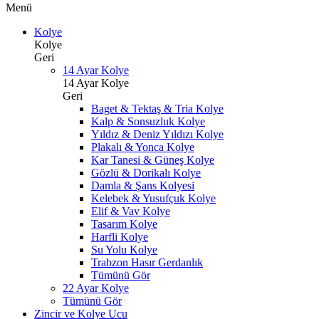
Menü
Kolye
Kolye
Geri
14 Ayar Kolye
14 Ayar Kolye
Geri
Baget & Tektaş & Tria Kolye
Kalp & Sonsuzluk Kolye
Yıldız & Deniz Yıldızı Kolye
Plakalı & Yonca Kolye
Kar Tanesi & Güneş Kolye
Gözlü & Dorikalı Kolye
Damla & Şans Kolyesi
Kelebek & Yusufçuk Kolye
Elif & Vav Kolye
Tasarım Kolye
Harfli Kolye
Su Yolu Kolye
Trabzon Hasır Gerdanlık
Tümünü Gör
22 Ayar Kolye
Tümünü Gör
Zincir ve Kolye Ucu