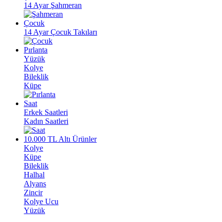
14 Ayar Şahmeran
Çocuk
14 Ayar Çocuk Takıları
Pırlanta
Yüzük
Kolye
Bileklik
Küpe
Saat
Erkek Saatleri
Kadın Saatleri
10.000 TL Altı Ürünler
Kolye
Küpe
Bileklik
Halhal
Alyans
Zincir
Kolye Ucu
Yüzük