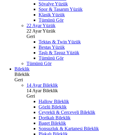
Şövalye Yüzük
Spor & Tasarım Yüzük
Klasik Yüzük
Tümünü Gör
22 Ayar Yüzük
22 Ayar Yüzük
Geri
Tektaş & Twin Yüzük
Beştaş Yüzük
Taşlı & Taşsız Yüzük
Tümünü Gör
Tümünü Gör
Bileklik
Bileklik
Geri
14 Ayar Bileklik
14 Ayar Bileklik
Geri
Hallow Bileklik
Gözlü Bileklik
Çeyrekli & Çerçeveli Bileklik
Dorikalı Bileklik
Baget Bileklik
Sonsuzluk & Kartanesi Bileklik
Plakalı Bileklik