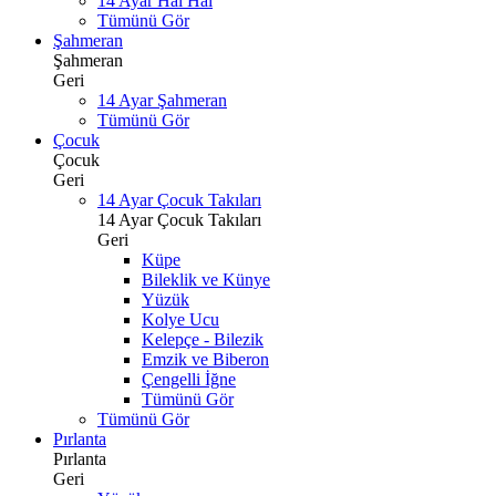
14 Ayar Hal Hal
Tümünü Gör
Şahmeran
Şahmeran
Geri
14 Ayar Şahmeran
Tümünü Gör
Çocuk
Çocuk
Geri
14 Ayar Çocuk Takıları
14 Ayar Çocuk Takıları
Geri
Küpe
Bileklik ve Künye
Yüzük
Kolye Ucu
Kelepçe - Bilezik
Emzik ve Biberon
Çengelli İğne
Tümünü Gör
Tümünü Gör
Pırlanta
Pırlanta
Geri