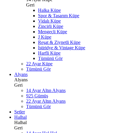
Geri
Halka Küpe
Spor & Tasarım Küpe
Vidalı Küpe
Zincirli Küpe
Mengeçli Küpe
J Küpe
Reşat & Ziynetli Küpe
İstiridye & Vintage Küpe
Harfli Küpe
Tümünü Gör
22 Ayar Küpe
Tümünü Gör
Alyans
Alyans
Geri
14 Ayar Altın Alyans
925 Gümüş
22 Ayar Altın Alyans
Tümünü Gör
Setler
Halhal
Halhal
Geri