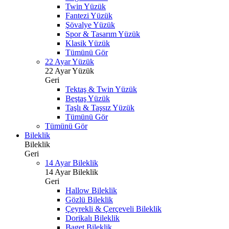
Twin Yüzük
Fantezi Yüzük
Şövalye Yüzük
Spor & Tasarım Yüzük
Klasik Yüzük
Tümünü Gör
22 Ayar Yüzük
22 Ayar Yüzük
Geri
Tektaş & Twin Yüzük
Beştaş Yüzük
Taşlı & Taşsız Yüzük
Tümünü Gör
Tümünü Gör
Bileklik
Bileklik
Geri
14 Ayar Bileklik
14 Ayar Bileklik
Geri
Hallow Bileklik
Gözlü Bileklik
Çeyrekli & Çerçeveli Bileklik
Dorikalı Bileklik
Baget Bileklik