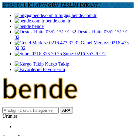
İSTANBUL İÇİ
AYNI GÜN TESLİM İMKANI !
bilgi@bende.com.tr
bende.com.tr
bende
Destek Hattı: 0552 151 91
32
Genel Merkez: 0216 473
32 32
Şube: 0216 353 70 75
Kargo Takip
Favorilerim
ARA
Ürünler