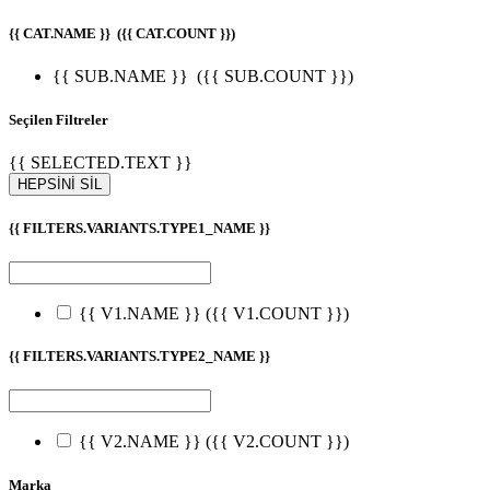
{{ CAT.NAME }}
({{ CAT.COUNT }})
{{ SUB.NAME }}
({{ SUB.COUNT }})
Seçilen Filtreler
{{ SELECTED.TEXT }}
HEPSİNİ SİL
{{ FILTERS.VARIANTS.TYPE1_NAME }}
{{ V1.NAME }}
({{ V1.COUNT }})
{{ FILTERS.VARIANTS.TYPE2_NAME }}
{{ V2.NAME }}
({{ V2.COUNT }})
Marka