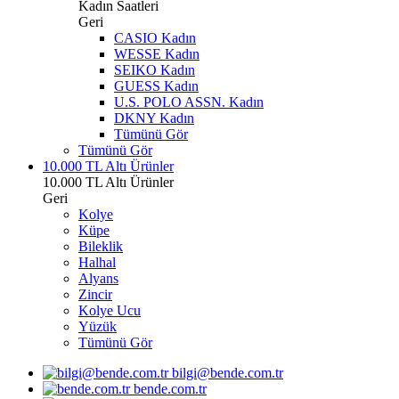
Kadın Saatleri
Geri
CASIO Kadın
WESSE Kadın
SEIKO Kadın
GUESS Kadın
U.S. POLO ASSN. Kadın
DKNY Kadın
Tümünü Gör
Tümünü Gör
10.000 TL Altı Ürünler
10.000 TL Altı Ürünler
Geri
Kolye
Küpe
Bileklik
Halhal
Alyans
Zincir
Kolye Ucu
Yüzük
Tümünü Gör
bilgi@bende.com.tr
bende.com.tr