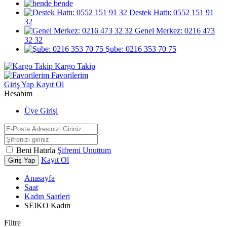
bende
Destek Hattı: 0552 151 91
32
Genel Merkez: 0216 473
32 32
Şube: 0216 353 70 75
Kargo Takip
Favorilerim
Giriş Yap
Kayıt Ol
Hesabım
Üye Girişi
Beni Hatırla
Şifremi Unuttum
Kayıt Ol
Giriş Yap
Anasayfa
Saat
Kadın Saatleri
SEIKO Kadın
Filtre