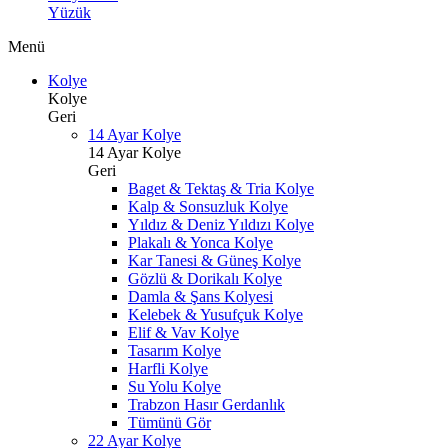
Yüzük
Menü
Kolye
Kolye
Geri
14 Ayar Kolye
14 Ayar Kolye
Geri
Baget & Tektaş & Tria Kolye
Kalp & Sonsuzluk Kolye
Yıldız & Deniz Yıldızı Kolye
Plakalı & Yonca Kolye
Kar Tanesi & Güneş Kolye
Gözlü & Dorikalı Kolye
Damla & Şans Kolyesi
Kelebek & Yusufçuk Kolye
Elif & Vav Kolye
Tasarım Kolye
Harfli Kolye
Su Yolu Kolye
Trabzon Hasır Gerdanlık
Tümünü Gör
22 Ayar Kolye