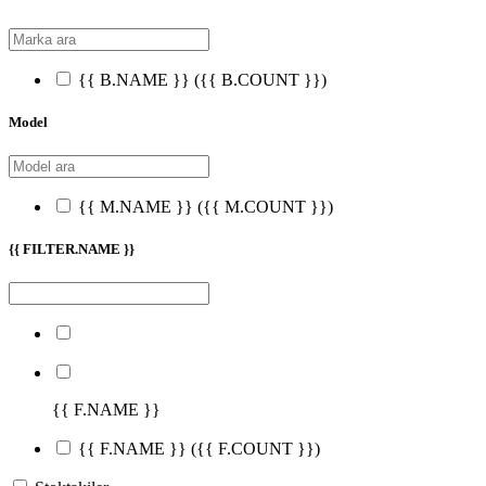
{{ B.NAME }}
({{ B.COUNT }})
Model
{{ M.NAME }}
({{ M.COUNT }})
{{ FILTER.NAME }}
{{ F.NAME }}
{{ F.NAME }}
({{ F.COUNT }})