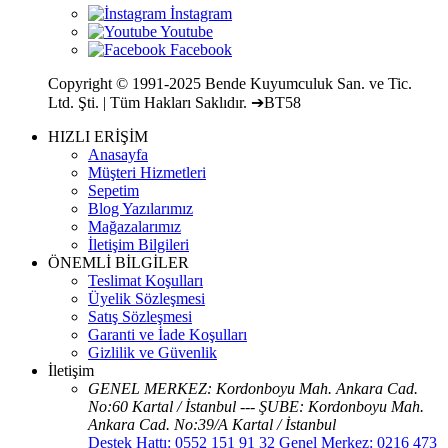
Copyright © 1991-2025 Bende Kuyumculuk San. ve Tic.
Ltd. Şti. | Tüm Hakları Saklıdır. ➔BT58
HIZLI ERİŞİM
Anasayfa
Müşteri Hizmetleri
Sepetim
Blog Yazılarımız
Mağazalarımız
İletişim Bilgileri
ÖNEMLİ BİLGİLER
Teslimat Koşulları
Üyelik Sözleşmesi
Satış Sözleşmesi
Garanti ve İade Koşulları
Gizlilik ve Güvenlik
İletişim
GENEL MERKEZ: Kordonboyu Mah. Ankara Cad.
No:60 Kartal / İstanbul --- ŞUBE: Kordonboyu Mah.
Ankara Cad. No:39/A Kartal / İstanbul
Destek Hattı: 0552 151 91 32 Genel Merkez: 0216 473