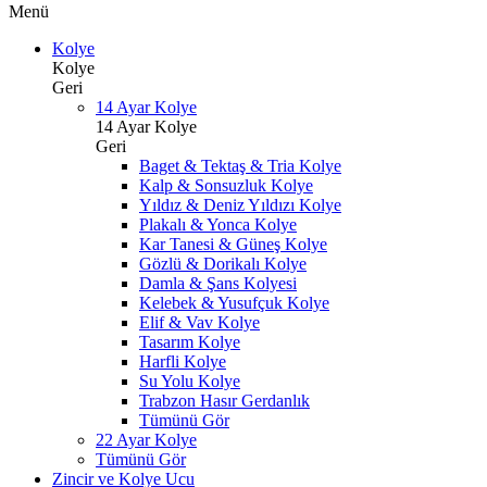
Menü
Kolye
Kolye
Geri
14 Ayar Kolye
14 Ayar Kolye
Geri
Baget & Tektaş & Tria Kolye
Kalp & Sonsuzluk Kolye
Yıldız & Deniz Yıldızı Kolye
Plakalı & Yonca Kolye
Kar Tanesi & Güneş Kolye
Gözlü & Dorikalı Kolye
Damla & Şans Kolyesi
Kelebek & Yusufçuk Kolye
Elif & Vav Kolye
Tasarım Kolye
Harfli Kolye
Su Yolu Kolye
Trabzon Hasır Gerdanlık
Tümünü Gör
22 Ayar Kolye
Tümünü Gör
Zincir ve Kolye Ucu