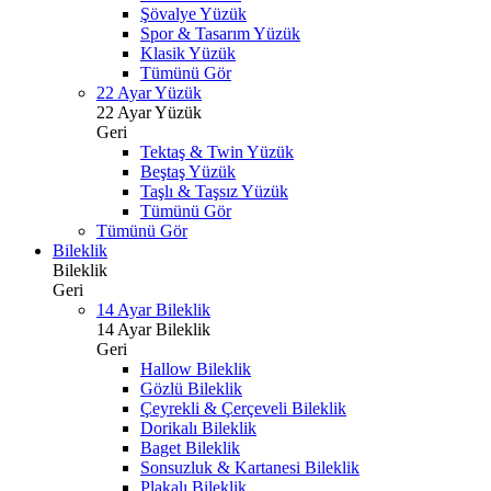
Şövalye Yüzük
Spor & Tasarım Yüzük
Klasik Yüzük
Tümünü Gör
22 Ayar Yüzük
22 Ayar Yüzük
Geri
Tektaş & Twin Yüzük
Beştaş Yüzük
Taşlı & Taşsız Yüzük
Tümünü Gör
Tümünü Gör
Bileklik
Bileklik
Geri
14 Ayar Bileklik
14 Ayar Bileklik
Geri
Hallow Bileklik
Gözlü Bileklik
Çeyrekli & Çerçeveli Bileklik
Dorikalı Bileklik
Baget Bileklik
Sonsuzluk & Kartanesi Bileklik
Plakalı Bileklik