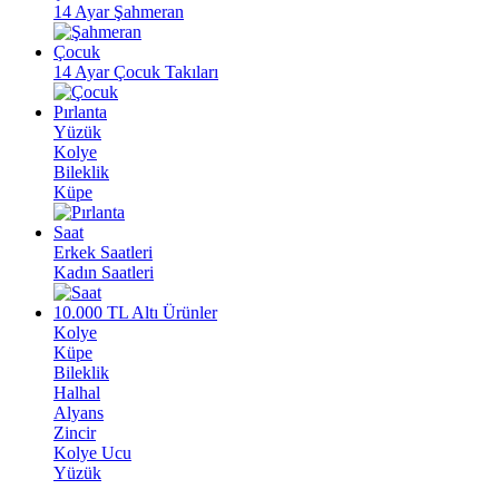
14 Ayar Şahmeran
Çocuk
14 Ayar Çocuk Takıları
Pırlanta
Yüzük
Kolye
Bileklik
Küpe
Saat
Erkek Saatleri
Kadın Saatleri
10.000 TL Altı Ürünler
Kolye
Küpe
Bileklik
Halhal
Alyans
Zincir
Kolye Ucu
Yüzük