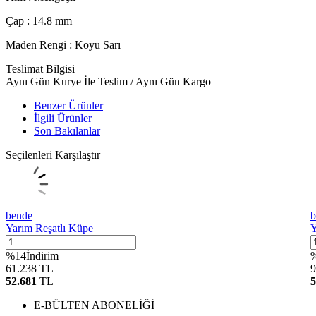
Çap : 14.8 mm
Maden Rengi : Koyu Sarı
Teslimat Bilgisi
Aynı Gün Kurye İle Teslim / Aynı Gün Kargo
Benzer Ürünler
İlgili Ürünler
Son Bakılanlar
Seçilenleri Karşılaştır
bende
b
Yarım Reşatlı Küpe
Y
%
14
İndirim
61.238
TL
9
52.681
TL
5
E-BÜLTEN ABONELİĞİ