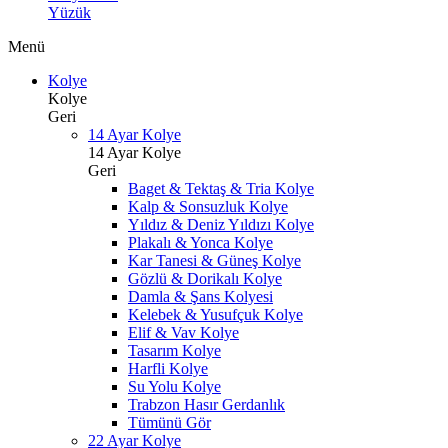
Yüzük
Menü
Kolye
Kolye
Geri
14 Ayar Kolye
14 Ayar Kolye
Geri
Baget & Tektaş & Tria Kolye
Kalp & Sonsuzluk Kolye
Yıldız & Deniz Yıldızı Kolye
Plakalı & Yonca Kolye
Kar Tanesi & Güneş Kolye
Gözlü & Dorikalı Kolye
Damla & Şans Kolyesi
Kelebek & Yusufçuk Kolye
Elif & Vav Kolye
Tasarım Kolye
Harfli Kolye
Su Yolu Kolye
Trabzon Hasır Gerdanlık
Tümünü Gör
22 Ayar Kolye