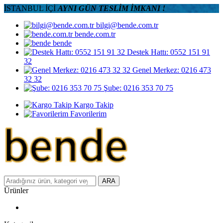
İSTANBUL İÇİ
AYNI GÜN TESLİM İMKANI !
bilgi@bende.com.tr
bende.com.tr
bende
Destek Hattı: 0552 151 91
32
Genel Merkez: 0216 473
32 32
Şube: 0216 353 70 75
Kargo Takip
Favorilerim
ARA
Ürünler