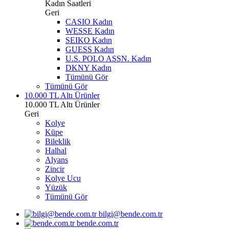
Kadın Saatleri
Geri
CASIO Kadın
WESSE Kadın
SEIKO Kadın
GUESS Kadın
U.S. POLO ASSN. Kadın
DKNY Kadın
Tümünü Gör
Tümünü Gör
10.000 TL Altı Ürünler
10.000 TL Altı Ürünler
Geri
Kolye
Küpe
Bileklik
Halhal
Alyans
Zincir
Kolye Ucu
Yüzük
Tümünü Gör
bilgi@bende.com.tr
bende.com.tr