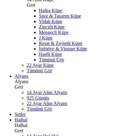
Geri
Halka Küpe
Spor & Tasarım Küpe
Vidalı Küpe
Zincirli Küpe
Mengeçli Küpe
J Küpe
Reşat & Ziynetli Küpe
İstiridye & Vintage Küpe
Harfli Küpe
Tümünü Gör
22 Ayar Küpe
Tümünü Gör
Alyans
Alyans
Geri
14 Ayar Altın Alyans
925 Gümüş
22 Ayar Altın Alyans
Tümünü Gör
Setler
Halhal
Halhal
Geri