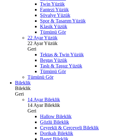
Twin Yüzük
Fantezi Yüzük
Şövalye Yüzük
Spor & Tasarım Yüzük
Klasik Yüzük
Tümünü Gör
22 Ayar Yüzük
22 Ayar Yüzük
Geri
Tektaş & Twin Yüzük
Beştaş Yüzük
Taşlı & Taşsız Yüzük
Tümünü Gör
Tümünü Gör
Bileklik
Bileklik
Geri
14 Ayar Bileklik
14 Ayar Bileklik
Geri
Hallow Bileklik
Gözlü Bileklik
Çeyrekli & Çerçeveli Bileklik
Dorikalı Bileklik
Baget Bileklik