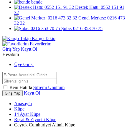
bende
Destek Hattı: 0552 151 91
32
Genel Merkez: 0216 473
32 32
Şube: 0216 353 70 75
Kargo Takip
Favorilerim
Giriş Yap
Kayıt Ol
Hesabım
Üye Girişi
Beni Hatırla
Şifremi Unuttum
Kayıt Ol
Giriş Yap
Anasayfa
Küpe
14 Ayar Küpe
Reşat & Ziynetli Küpe
Çeyrek Cumhuriyet Altınlı Küpe