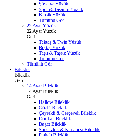
Şövalye Yüzük
Spor & Tasarım Yüzük
Klasik Yüzük
Tümünü Gör
22 Ayar Yüzük
22 Ayar Yüzük
Geri
Tektaş & Twin Yüzük
Beştaş Yüzük
Taşlı & Taşsız Yüzük
Tümünü Gör
Tümünü Gör
Bileklik
Bileklik
Geri
14 Ayar Bileklik
14 Ayar Bileklik
Geri
Hallow Bileklik
Gözlü Bileklik
Çeyrekli & Çerçeveli Bileklik
Dorikalı Bileklik
Baget Bileklik
Sonsuzluk & Kartanesi Bileklik
Plakalı Bileklik