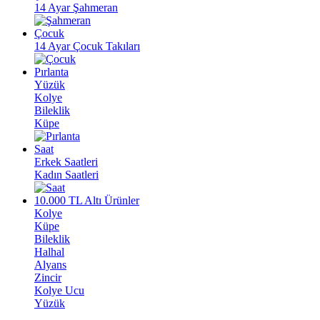
14 Ayar Şahmeran
Çocuk
14 Ayar Çocuk Takıları
Pırlanta
Yüzük
Kolye
Bileklik
Küpe
Saat
Erkek Saatleri
Kadın Saatleri
10.000 TL Altı Ürünler
Kolye
Küpe
Bileklik
Halhal
Alyans
Zincir
Kolye Ucu
Yüzük