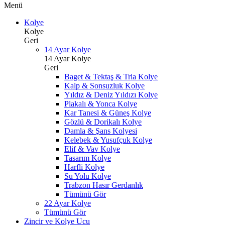
Menü
Kolye
Kolye
Geri
14 Ayar Kolye
14 Ayar Kolye
Geri
Baget & Tektaş & Tria Kolye
Kalp & Sonsuzluk Kolye
Yıldız & Deniz Yıldızı Kolye
Plakalı & Yonca Kolye
Kar Tanesi & Güneş Kolye
Gözlü & Dorikalı Kolye
Damla & Şans Kolyesi
Kelebek & Yusufçuk Kolye
Elif & Vav Kolye
Tasarım Kolye
Harfli Kolye
Su Yolu Kolye
Trabzon Hasır Gerdanlık
Tümünü Gör
22 Ayar Kolye
Tümünü Gör
Zincir ve Kolye Ucu