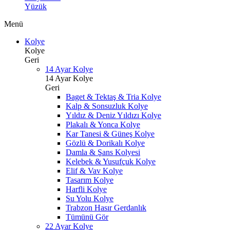
Yüzük
Menü
Kolye
Kolye
Geri
14 Ayar Kolye
14 Ayar Kolye
Geri
Baget & Tektaş & Tria Kolye
Kalp & Sonsuzluk Kolye
Yıldız & Deniz Yıldızı Kolye
Plakalı & Yonca Kolye
Kar Tanesi & Güneş Kolye
Gözlü & Dorikalı Kolye
Damla & Şans Kolyesi
Kelebek & Yusufçuk Kolye
Elif & Vav Kolye
Tasarım Kolye
Harfli Kolye
Su Yolu Kolye
Trabzon Hasır Gerdanlık
Tümünü Gör
22 Ayar Kolye