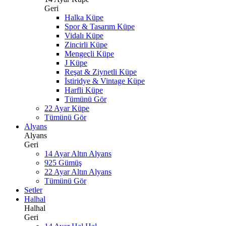
Geri
Halka Küpe
Spor & Tasarım Küpe
Vidalı Küpe
Zincirli Küpe
Mengeçli Küpe
J Küpe
Reşat & Ziynetli Küpe
İstiridye & Vintage Küpe
Harfli Küpe
Tümünü Gör
22 Ayar Küpe
Tümünü Gör
Alyans
Alyans
Geri
14 Ayar Altın Alyans
925 Gümüş
22 Ayar Altın Alyans
Tümünü Gör
Setler
Halhal
Halhal
Geri