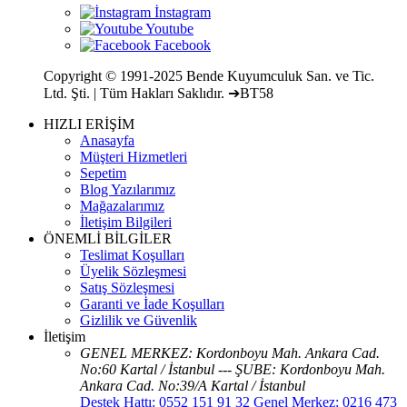
Copyright © 1991-2025 Bende Kuyumculuk San. ve Tic.
Ltd. Şti. | Tüm Hakları Saklıdır. ➔BT58
HIZLI ERİŞİM
Anasayfa
Müşteri Hizmetleri
Sepetim
Blog Yazılarımız
Mağazalarımız
İletişim Bilgileri
ÖNEMLİ BİLGİLER
Teslimat Koşulları
Üyelik Sözleşmesi
Satış Sözleşmesi
Garanti ve İade Koşulları
Gizlilik ve Güvenlik
İletişim
GENEL MERKEZ: Kordonboyu Mah. Ankara Cad.
No:60 Kartal / İstanbul --- ŞUBE: Kordonboyu Mah.
Ankara Cad. No:39/A Kartal / İstanbul
Destek Hattı: 0552 151 91 32 Genel Merkez: 0216 473