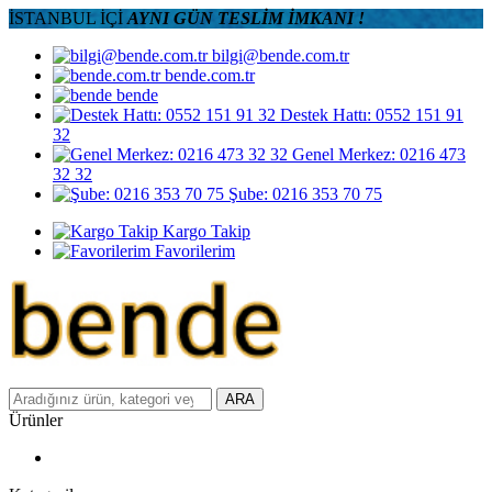
İSTANBUL İÇİ
AYNI GÜN TESLİM İMKANI !
bilgi@bende.com.tr
bende.com.tr
bende
Destek Hattı: 0552 151 91
32
Genel Merkez: 0216 473
32 32
Şube: 0216 353 70 75
Kargo Takip
Favorilerim
ARA
Ürünler