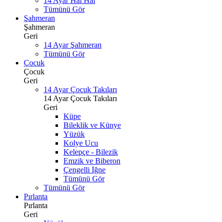
14 Ayar Hal Hal
Tümünü Gör
Şahmeran
Şahmeran
Geri
14 Ayar Şahmeran
Tümünü Gör
Çocuk
Çocuk
Geri
14 Ayar Çocuk Takıları
14 Ayar Çocuk Takıları
Geri
Küpe
Bileklik ve Künye
Yüzük
Kolye Ucu
Kelepçe - Bilezik
Emzik ve Biberon
Çengelli İğne
Tümünü Gör
Tümünü Gör
Pırlanta
Pırlanta
Geri