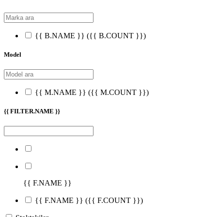
{{ B.NAME }}
({{ B.COUNT }})
Model
{{ M.NAME }}
({{ M.COUNT }})
{{ FILTER.NAME }}
{{ F.NAME }}
{{ F.NAME }}
({{ F.COUNT }})