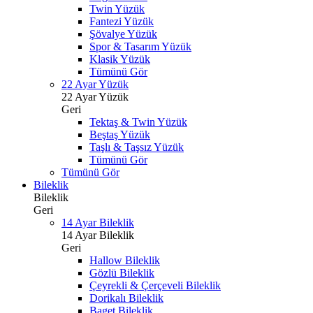
Twin Yüzük
Fantezi Yüzük
Şövalye Yüzük
Spor & Tasarım Yüzük
Klasik Yüzük
Tümünü Gör
22 Ayar Yüzük
22 Ayar Yüzük
Geri
Tektaş & Twin Yüzük
Beştaş Yüzük
Taşlı & Taşsız Yüzük
Tümünü Gör
Tümünü Gör
Bileklik
Bileklik
Geri
14 Ayar Bileklik
14 Ayar Bileklik
Geri
Hallow Bileklik
Gözlü Bileklik
Çeyrekli & Çerçeveli Bileklik
Dorikalı Bileklik
Baget Bileklik