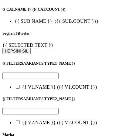
{{ CAT.NAME }}
({{ CAT.COUNT }})
{{ SUB.NAME }}
({{ SUB.COUNT }})
Seçilen Filtreler
{{ SELECTED.TEXT }}
HEPSİNİ SİL
{{ FILTERS.VARIANTS.TYPE1_NAME }}
{{ V1.NAME }}
({{ V1.COUNT }})
{{ FILTERS.VARIANTS.TYPE2_NAME }}
{{ V2.NAME }}
({{ V2.COUNT }})
Marka