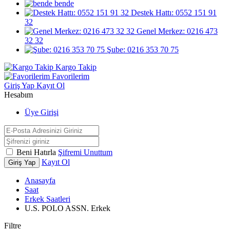
bende
Destek Hattı: 0552 151 91
32
Genel Merkez: 0216 473
32 32
Şube: 0216 353 70 75
Kargo Takip
Favorilerim
Giriş Yap
Kayıt Ol
Hesabım
Üye Girişi
Beni Hatırla
Şifremi Unuttum
Kayıt Ol
Giriş Yap
Anasayfa
Saat
Erkek Saatleri
U.S. POLO ASSN. Erkek
Filtre