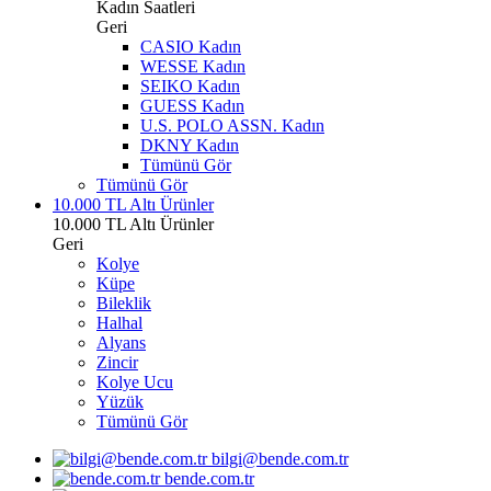
Kadın Saatleri
Geri
CASIO Kadın
WESSE Kadın
SEIKO Kadın
GUESS Kadın
U.S. POLO ASSN. Kadın
DKNY Kadın
Tümünü Gör
Tümünü Gör
10.000 TL Altı Ürünler
10.000 TL Altı Ürünler
Geri
Kolye
Küpe
Bileklik
Halhal
Alyans
Zincir
Kolye Ucu
Yüzük
Tümünü Gör
bilgi@bende.com.tr
bende.com.tr