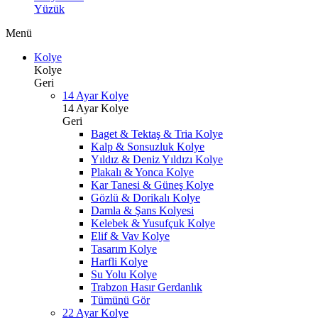
Yüzük
Menü
Kolye
Kolye
Geri
14 Ayar Kolye
14 Ayar Kolye
Geri
Baget & Tektaş & Tria Kolye
Kalp & Sonsuzluk Kolye
Yıldız & Deniz Yıldızı Kolye
Plakalı & Yonca Kolye
Kar Tanesi & Güneş Kolye
Gözlü & Dorikalı Kolye
Damla & Şans Kolyesi
Kelebek & Yusufçuk Kolye
Elif & Vav Kolye
Tasarım Kolye
Harfli Kolye
Su Yolu Kolye
Trabzon Hasır Gerdanlık
Tümünü Gör
22 Ayar Kolye