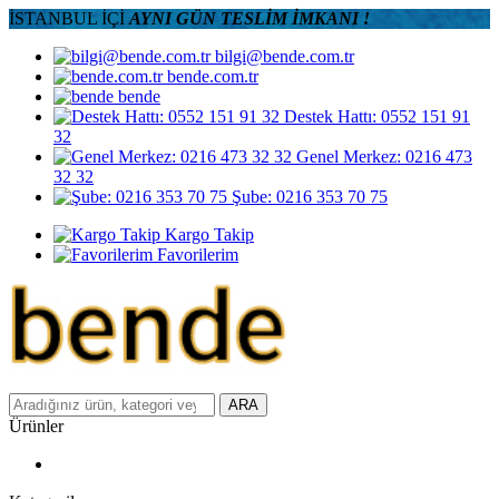
İSTANBUL İÇİ
AYNI GÜN TESLİM İMKANI !
bilgi@bende.com.tr
bende.com.tr
bende
Destek Hattı: 0552 151 91
32
Genel Merkez: 0216 473
32 32
Şube: 0216 353 70 75
Kargo Takip
Favorilerim
ARA
Ürünler