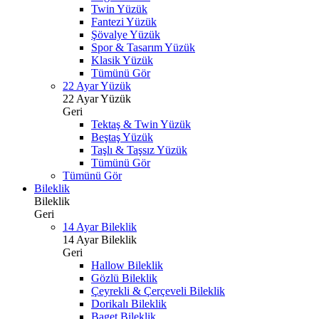
Twin Yüzük
Fantezi Yüzük
Şövalye Yüzük
Spor & Tasarım Yüzük
Klasik Yüzük
Tümünü Gör
22 Ayar Yüzük
22 Ayar Yüzük
Geri
Tektaş & Twin Yüzük
Beştaş Yüzük
Taşlı & Taşsız Yüzük
Tümünü Gör
Tümünü Gör
Bileklik
Bileklik
Geri
14 Ayar Bileklik
14 Ayar Bileklik
Geri
Hallow Bileklik
Gözlü Bileklik
Çeyrekli & Çerçeveli Bileklik
Dorikalı Bileklik
Baget Bileklik