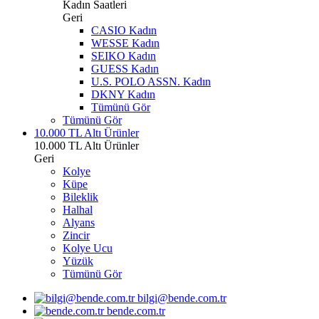
Kadın Saatleri
Geri
CASIO Kadın
WESSE Kadın
SEIKO Kadın
GUESS Kadın
U.S. POLO ASSN. Kadın
DKNY Kadın
Tümünü Gör
Tümünü Gör
10.000 TL Altı Ürünler
10.000 TL Altı Ürünler
Geri
Kolye
Küpe
Bileklik
Halhal
Alyans
Zincir
Kolye Ucu
Yüzük
Tümünü Gör
bilgi@bende.com.tr
bende.com.tr