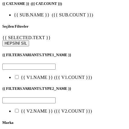
{{ CAT.NAME }}
({{ CAT.COUNT }})
{{ SUB.NAME }}
({{ SUB.COUNT }})
Seçilen Filtreler
{{ SELECTED.TEXT }}
HEPSİNİ SİL
{{ FILTERS.VARIANTS.TYPE1_NAME }}
{{ V1.NAME }}
({{ V1.COUNT }})
{{ FILTERS.VARIANTS.TYPE2_NAME }}
{{ V2.NAME }}
({{ V2.COUNT }})
Marka