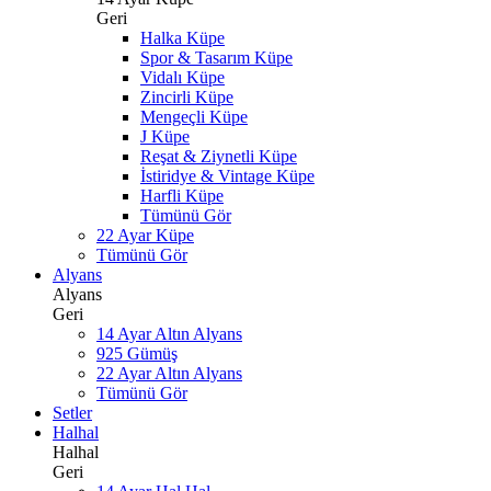
Geri
Halka Küpe
Spor & Tasarım Küpe
Vidalı Küpe
Zincirli Küpe
Mengeçli Küpe
J Küpe
Reşat & Ziynetli Küpe
İstiridye & Vintage Küpe
Harfli Küpe
Tümünü Gör
22 Ayar Küpe
Tümünü Gör
Alyans
Alyans
Geri
14 Ayar Altın Alyans
925 Gümüş
22 Ayar Altın Alyans
Tümünü Gör
Setler
Halhal
Halhal
Geri