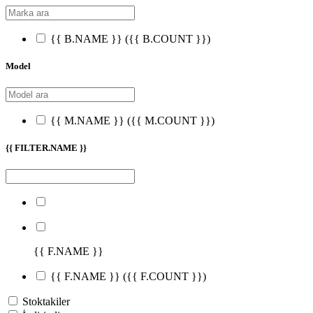
{{ B.NAME }}
({{ B.COUNT }})
Model
{{ M.NAME }}
({{ M.COUNT }})
{{ FILTER.NAME }}
{{ F.NAME }}
{{ F.NAME }}
({{ F.COUNT }})
Stoktakiler