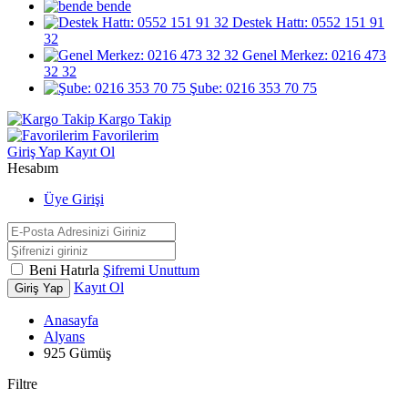
bende
Destek Hattı: 0552 151 91
32
Genel Merkez: 0216 473
32 32
Şube: 0216 353 70 75
Kargo Takip
Favorilerim
Giriş Yap
Kayıt Ol
Hesabım
Üye Girişi
Beni Hatırla
Şifremi Unuttum
Kayıt Ol
Giriş Yap
Anasayfa
Alyans
925 Gümüş
Filtre