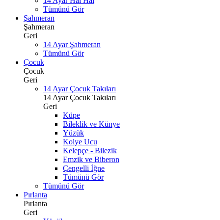
14 Ayar Hal Hal
Tümünü Gör
Şahmeran
Şahmeran
Geri
14 Ayar Şahmeran
Tümünü Gör
Çocuk
Çocuk
Geri
14 Ayar Çocuk Takıları
14 Ayar Çocuk Takıları
Geri
Küpe
Bileklik ve Künye
Yüzük
Kolye Ucu
Kelepçe - Bilezik
Emzik ve Biberon
Çengelli İğne
Tümünü Gör
Tümünü Gör
Pırlanta
Pırlanta
Geri