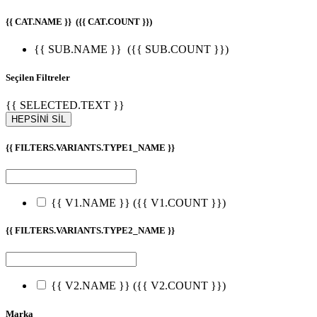
{{ CAT.NAME }}
({{ CAT.COUNT }})
{{ SUB.NAME }}
({{ SUB.COUNT }})
Seçilen Filtreler
{{ SELECTED.TEXT }}
HEPSİNİ SİL
{{ FILTERS.VARIANTS.TYPE1_NAME }}
{{ V1.NAME }}
({{ V1.COUNT }})
{{ FILTERS.VARIANTS.TYPE2_NAME }}
{{ V2.NAME }}
({{ V2.COUNT }})
Marka