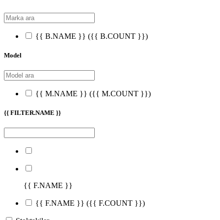
{{ B.NAME }}
({{ B.COUNT }})
Model
{{ M.NAME }}
({{ M.COUNT }})
{{ FILTER.NAME }}
{{ F.NAME }}
{{ F.NAME }}
({{ F.COUNT }})