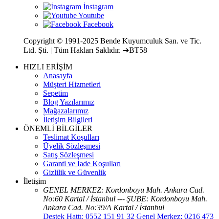
Copyright © 1991-2025 Bende Kuyumculuk San. ve Tic.
Ltd. Şti. | Tüm Hakları Saklıdır. ➔BT58
HIZLI ERİŞİM
Anasayfa
Müşteri Hizmetleri
Sepetim
Blog Yazılarımız
Mağazalarımız
İletişim Bilgileri
ÖNEMLİ BİLGİLER
Teslimat Koşulları
Üyelik Sözleşmesi
Satış Sözleşmesi
Garanti ve İade Koşulları
Gizlilik ve Güvenlik
İletişim
GENEL MERKEZ: Kordonboyu Mah. Ankara Cad.
No:60 Kartal / İstanbul --- ŞUBE: Kordonboyu Mah.
Ankara Cad. No:39/A Kartal / İstanbul
Destek Hattı: 0552 151 91 32 Genel Merkez: 0216 473