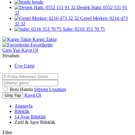
bende
Destek Hattı: 0552 151 91
32
Genel Merkez: 0216 473
32 32
Şube: 0216 353 70 75
Kargo Takip
Favorilerim
Giriş Yap
Kayıt Ol
Hesabım
Üye Girişi
Beni Hatırla
Şifremi Unuttum
Kayıt Ol
Giriş Yap
Anasayfa
Bileklik
14 Ayar Bileklik
Zarif & Spor Bileklik
Filtre