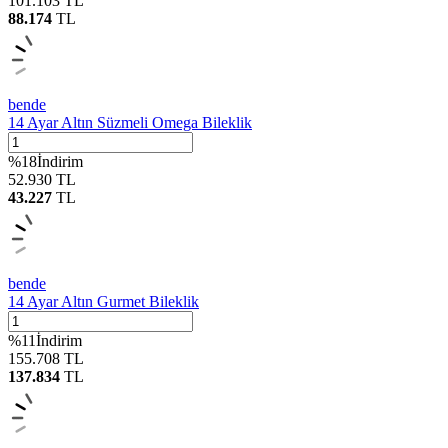
101.103
TL
88.174
TL
bende
14 Ayar Altın Süzmeli Omega Bileklik
%
18
İndirim
52.930
TL
43.227
TL
bende
14 Ayar Altın Gurmet Bileklik
%
11
İndirim
155.708
TL
137.834
TL