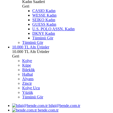
Kadın Saatleri
Geri
CASIO Kadın
WESSE Kadın
SEIKO Kadın
GUESS Kadın
U.S. POLO ASSN. Kadın
DKNY Kadın
Tümünü Gör
Tümünü Gör
10.000 TL Altı Ürünler
10.000 TL Altı Ürünler
Geri
Kolye
Küpe
Bileklik
Halhal
Alyans
Zincir
Kolye Ucu
Yüzük
Tümünü Gör
bilgi@bende.com.tr
bende.com.tr