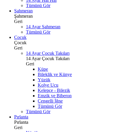
14 Ayar Hal Hal
Tümünü Gör
Şahmeran
Şahmeran
Geri
14 Ayar Şahmeran
Tümünü Gör
Çocuk
Çocuk
Geri
14 Ayar Çocuk Takıları
14 Ayar Çocuk Takıları
Geri
Küpe
Bileklik ve Künye
Yüzük
Kolye Ucu
Kelepçe - Bilezik
Emzik ve Biberon
Çengelli İğne
Tümünü Gör
Tümünü Gör
Pırlanta
Pırlanta
Geri