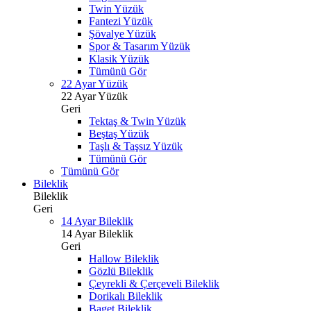
Twin Yüzük
Fantezi Yüzük
Şövalye Yüzük
Spor & Tasarım Yüzük
Klasik Yüzük
Tümünü Gör
22 Ayar Yüzük
22 Ayar Yüzük
Geri
Tektaş & Twin Yüzük
Beştaş Yüzük
Taşlı & Taşsız Yüzük
Tümünü Gör
Tümünü Gör
Bileklik
Bileklik
Geri
14 Ayar Bileklik
14 Ayar Bileklik
Geri
Hallow Bileklik
Gözlü Bileklik
Çeyrekli & Çerçeveli Bileklik
Dorikalı Bileklik
Baget Bileklik