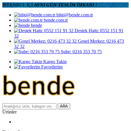
İSTANBUL İÇİ
AYNI GÜN TESLİM İMKANI !
bilgi@bende.com.tr
bende.com.tr
bende
Destek Hattı: 0552 151 91
32
Genel Merkez: 0216 473
32 32
Şube: 0216 353 70 75
Kargo Takip
Favorilerim
ARA
Ürünler