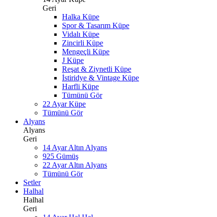
Geri
Halka Küpe
Spor & Tasarım Küpe
Vidalı Küpe
Zincirli Küpe
Mengeçli Küpe
J Küpe
Reşat & Ziynetli Küpe
İstiridye & Vintage Küpe
Harfli Küpe
Tümünü Gör
22 Ayar Küpe
Tümünü Gör
Alyans
Alyans
Geri
14 Ayar Altın Alyans
925 Gümüş
22 Ayar Altın Alyans
Tümünü Gör
Setler
Halhal
Halhal
Geri