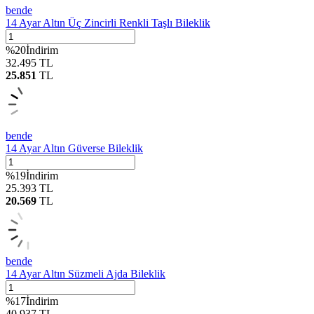
bende
14 Ayar Altın Üç Zincirli Renkli Taşlı Bileklik
%
20
İndirim
32.495
TL
25.851
TL
bende
14 Ayar Altın Güverse Bileklik
%
19
İndirim
25.393
TL
20.569
TL
bende
14 Ayar Altın Süzmeli Ajda Bileklik
%
17
İndirim
40.937
TL