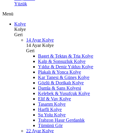
Yüzük
Menü
Kolye
Kolye
Geri
14 Ayar Kolye
14 Ayar Kolye
Geri
Baget & Tektaş & Tria Kolye
Kalp & Sonsuzluk Kolye
Yıldız & Deniz Yıldızı Kolye
Plakalı & Yonca Kolye
Kar Tanesi & Güneş Kolye
Gözlü & Dorikalı Kolye
Damla & Şans Kolyesi
Kelebek & Yusufçuk Kolye
Elif & Vav Kolye
Tasarım Kolye
Harfli Kolye
Su Yolu Kolye
Trabzon Hasır Gerdanlık
Tümünü Gör
22 Ayar Kolye