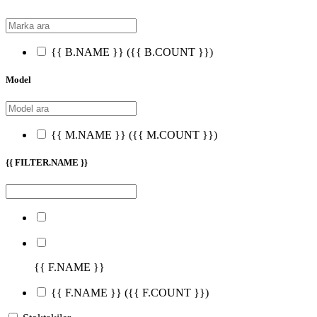
{{ B.NAME }}
({{ B.COUNT }})
Model
{{ M.NAME }}
({{ M.COUNT }})
{{ FILTER.NAME }}
{{ F.NAME }}
{{ F.NAME }}
({{ F.COUNT }})