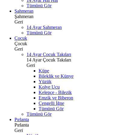
14 Ayar Hal Hal
Tümünü Gör
Şahmeran
Şahmeran
Geri
14 Ayar Şahmeran
Tümünü Gör
Çocuk
Çocuk
Geri
14 Ayar Çocuk Takıları
14 Ayar Çocuk Takıları
Geri
Küpe
Bileklik ve Künye
Yüzük
Kolye Ucu
Kelepçe - Bilezik
Emzik ve Biberon
Çengelli İğne
Tümünü Gör
Tümünü Gör
Pırlanta
Pırlanta
Geri