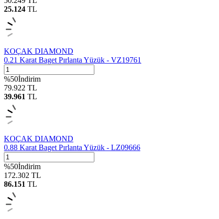
50.249
TL
25.124
TL
KOÇAK DIAMOND
0.21 Karat Baget Pırlanta Yüzük - VZ19761
%
50
İndirim
79.922
TL
39.961
TL
KOÇAK DIAMOND
0.88 Karat Baget Pırlanta Yüzük - LZ09666
%
50
İndirim
172.302
TL
86.151
TL