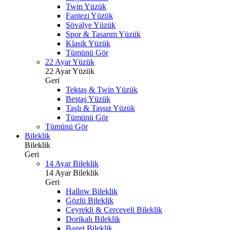
Twin Yüzük
Fantezi Yüzük
Şövalye Yüzük
Spor & Tasarım Yüzük
Klasik Yüzük
Tümünü Gör
22 Ayar Yüzük
22 Ayar Yüzük
Geri
Tektaş & Twin Yüzük
Beştaş Yüzük
Taşlı & Taşsız Yüzük
Tümünü Gör
Tümünü Gör
Bileklik
Bileklik
Geri
14 Ayar Bileklik
14 Ayar Bileklik
Geri
Hallow Bileklik
Gözlü Bileklik
Çeyrekli & Çerçeveli Bileklik
Dorikalı Bileklik
Baget Bileklik