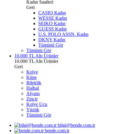
Kadın Saatleri
Geri
CASIO Kadın
WESSE Kadın
SEIKO Kadın
GUESS Kadın
U.S. POLO ASSN. Kadın
DKNY Kadın
Tümünü Gör
Tümünü Gör
10.000 TL Altı Ürünler
10.000 TL Altı Ürünler
Geri
Kolye
Küpe
Bileklik
Halhal
Alyans
Zincir
Kolye Ucu
Yüzük
Tümünü Gör
bilgi@bende.com.tr
bende.com.tr