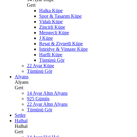
Geri
Halka Küpe
Spor & Tasarım Küpe
Vidalı Küpe
Zincirli Küpe
Mengeçli Küpe
J Küpe
Reşat & Ziynetli Küpe
İstiridye & Vintage Küpe
Harfli Küpe
Tümünü Gör
22 Ayar Küpe
Tümünü Gör
Alyans
Alyans
Geri
14 Ayar Altın Alyans
925 Gümüş
22 Ayar Altın Alyans
Tümünü Gör
Setler
Halhal
Halhal
Geri