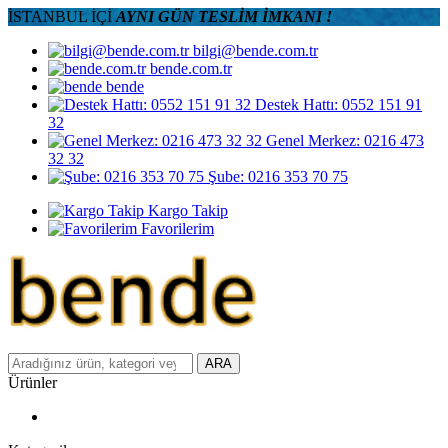
İSTANBUL İÇİ
AYNI GÜN TESLİM İMKANI !
bilgi@bende.com.tr
bende.com.tr
bende
Destek Hattı: 0552 151 91
32
Genel Merkez: 0216 473
32 32
Şube: 0216 353 70 75
Kargo Takip
Favorilerim
ARA
Ürünler