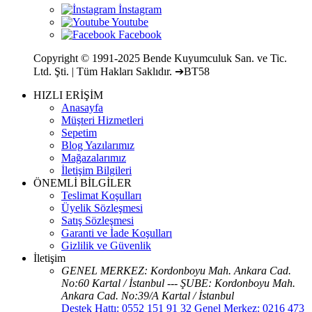
Copyright © 1991-2025 Bende Kuyumculuk San. ve Tic.
Ltd. Şti. | Tüm Hakları Saklıdır. ➔BT58
HIZLI ERİŞİM
Anasayfa
Müşteri Hizmetleri
Sepetim
Blog Yazılarımız
Mağazalarımız
İletişim Bilgileri
ÖNEMLİ BİLGİLER
Teslimat Koşulları
Üyelik Sözleşmesi
Satış Sözleşmesi
Garanti ve İade Koşulları
Gizlilik ve Güvenlik
İletişim
GENEL MERKEZ: Kordonboyu Mah. Ankara Cad.
No:60 Kartal / İstanbul --- ŞUBE: Kordonboyu Mah.
Ankara Cad. No:39/A Kartal / İstanbul
Destek Hattı: 0552 151 91 32 Genel Merkez: 0216 473