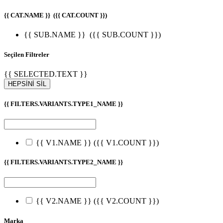
{{ CAT.NAME }}
({{ CAT.COUNT }})
{{ SUB.NAME }}
({{ SUB.COUNT }})
Seçilen Filtreler
{{ SELECTED.TEXT }}
HEPSİNİ SİL
{{ FILTERS.VARIANTS.TYPE1_NAME }}
{{ V1.NAME }}
({{ V1.COUNT }})
{{ FILTERS.VARIANTS.TYPE2_NAME }}
{{ V2.NAME }}
({{ V2.COUNT }})
Marka