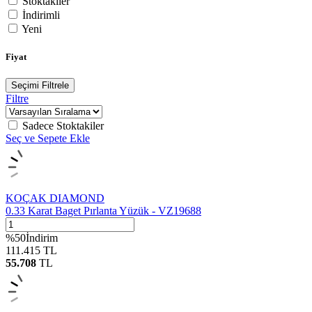
Stoktakiler
İndirimli
Yeni
Fiyat
Seçimi Filtrele
Filtre
Sadece Stoktakiler
Seç ve Sepete Ekle
KOÇAK DIAMOND
0.33 Karat Baget Pırlanta Yüzük - VZ19688
%
50
İndirim
111.415
TL
55.708
TL