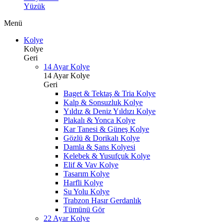
Yüzük
Menü
Kolye
Kolye
Geri
14 Ayar Kolye
14 Ayar Kolye
Geri
Baget & Tektaş & Tria Kolye
Kalp & Sonsuzluk Kolye
Yıldız & Deniz Yıldızı Kolye
Plakalı & Yonca Kolye
Kar Tanesi & Güneş Kolye
Gözlü & Dorikalı Kolye
Damla & Şans Kolyesi
Kelebek & Yusufçuk Kolye
Elif & Vav Kolye
Tasarım Kolye
Harfli Kolye
Su Yolu Kolye
Trabzon Hasır Gerdanlık
Tümünü Gör
22 Ayar Kolye