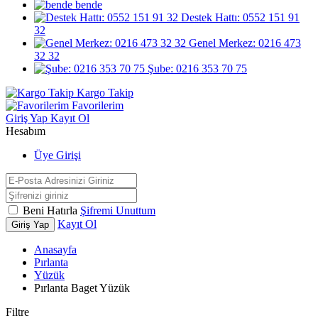
bende
Destek Hattı: 0552 151 91
32
Genel Merkez: 0216 473
32 32
Şube: 0216 353 70 75
Kargo Takip
Favorilerim
Giriş Yap
Kayıt Ol
Hesabım
Üye Girişi
Beni Hatırla
Şifremi Unuttum
Kayıt Ol
Giriş Yap
Anasayfa
Pırlanta
Yüzük
Pırlanta Baget Yüzük
Filtre