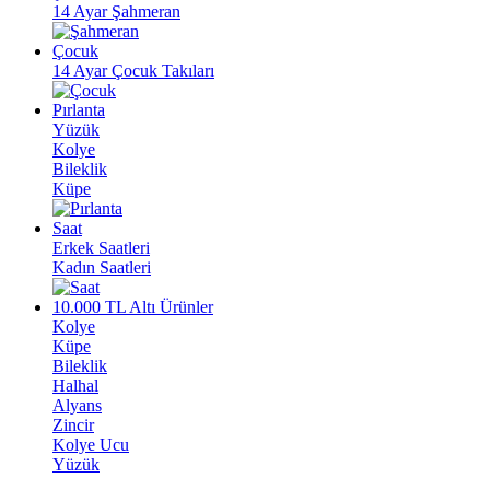
14 Ayar Şahmeran
Çocuk
14 Ayar Çocuk Takıları
Pırlanta
Yüzük
Kolye
Bileklik
Küpe
Saat
Erkek Saatleri
Kadın Saatleri
10.000 TL Altı Ürünler
Kolye
Küpe
Bileklik
Halhal
Alyans
Zincir
Kolye Ucu
Yüzük