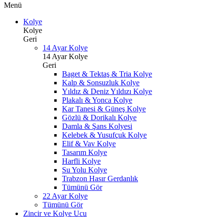
Menü
Kolye
Kolye
Geri
14 Ayar Kolye
14 Ayar Kolye
Geri
Baget & Tektaş & Tria Kolye
Kalp & Sonsuzluk Kolye
Yıldız & Deniz Yıldızı Kolye
Plakalı & Yonca Kolye
Kar Tanesi & Güneş Kolye
Gözlü & Dorikalı Kolye
Damla & Şans Kolyesi
Kelebek & Yusufçuk Kolye
Elif & Vav Kolye
Tasarım Kolye
Harfli Kolye
Su Yolu Kolye
Trabzon Hasır Gerdanlık
Tümünü Gör
22 Ayar Kolye
Tümünü Gör
Zincir ve Kolye Ucu