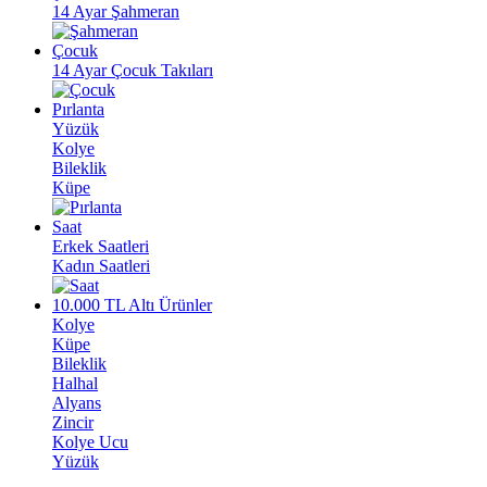
14 Ayar Şahmeran
Çocuk
14 Ayar Çocuk Takıları
Pırlanta
Yüzük
Kolye
Bileklik
Küpe
Saat
Erkek Saatleri
Kadın Saatleri
10.000 TL Altı Ürünler
Kolye
Küpe
Bileklik
Halhal
Alyans
Zincir
Kolye Ucu
Yüzük