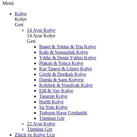
Menü
Kolye
Kolye
Geri
14 Ayar Kolye
14 Ayar Kolye
Geri
Baget & Tektaş & Tria Kolye
Kalp & Sonsuzluk Kolye
Yıldız & Deniz Yıldızı Kolye
Plakalı & Yonca Kolye
Kar Tanesi & Güneş Kolye
Gözlü & Dorikalı Kolye
Damla & Şans Kolyesi
Kelebek & Yusufçuk Kolye
Elif & Vav Kolye
Tasarım Kolye
Harfli Kolye
Su Yolu Kolye
Trabzon Hasır Gerdanlık
Tümünü Gör
22 Ayar Kolye
Tümünü Gör
Zincir ve Kolye Ucu