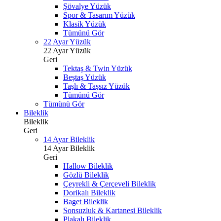
Şövalye Yüzük
Spor & Tasarım Yüzük
Klasik Yüzük
Tümünü Gör
22 Ayar Yüzük
22 Ayar Yüzük
Geri
Tektaş & Twin Yüzük
Beştaş Yüzük
Taşlı & Taşsız Yüzük
Tümünü Gör
Tümünü Gör
Bileklik
Bileklik
Geri
14 Ayar Bileklik
14 Ayar Bileklik
Geri
Hallow Bileklik
Gözlü Bileklik
Çeyrekli & Çerçeveli Bileklik
Dorikalı Bileklik
Baget Bileklik
Sonsuzluk & Kartanesi Bileklik
Plakalı Bileklik