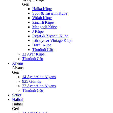
Geri
Halka Küpe
Spor & Tasarım Küpe
Vidalı Küpe
Zincirli Küpe
Mengeçli Küpe
J Küpe
Reşat & Ziynetli Küpe
İstiridye & Vintage Küpe
Harfli Küpe
Tümünü Gör
22 Ayar Küpe
Tümünü Gör
Alyans
Alyans
Geri
14 Ayar Altın Alyans
925 Gümüş
22 Ayar Altın Alyans
Tümünü Gör
Setler
Halhal
Halhal
Geri