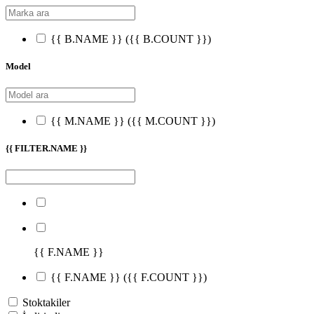
{{ B.NAME }}
({{ B.COUNT }})
Model
{{ M.NAME }}
({{ M.COUNT }})
{{ FILTER.NAME }}
{{ F.NAME }}
{{ F.NAME }}
({{ F.COUNT }})
Stoktakiler