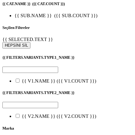
{{ CAT.NAME }}
({{ CAT.COUNT }})
{{ SUB.NAME }}
({{ SUB.COUNT }})
Seçilen Filtreler
{{ SELECTED.TEXT }}
HEPSİNİ SİL
{{ FILTERS.VARIANTS.TYPE1_NAME }}
{{ V1.NAME }}
({{ V1.COUNT }})
{{ FILTERS.VARIANTS.TYPE2_NAME }}
{{ V2.NAME }}
({{ V2.COUNT }})
Marka