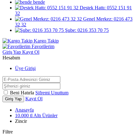
bende
Destek Hattı: 0552 151 91
32
Genel Merkez: 0216 473
32 32
Şube: 0216 353 70 75
Kargo Takip
Favorilerim
Giriş Yap
Kayıt Ol
Hesabım
Üye Girişi
Beni Hatırla
Şifremi Unuttum
Kayıt Ol
Giriş Yap
Anasayfa
10.000 tl Altı Ürünler
Zincir
Filtre