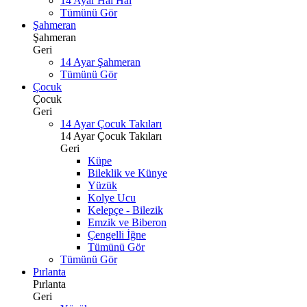
14 Ayar Hal Hal
Tümünü Gör
Şahmeran
Şahmeran
Geri
14 Ayar Şahmeran
Tümünü Gör
Çocuk
Çocuk
Geri
14 Ayar Çocuk Takıları
14 Ayar Çocuk Takıları
Geri
Küpe
Bileklik ve Künye
Yüzük
Kolye Ucu
Kelepçe - Bilezik
Emzik ve Biberon
Çengelli İğne
Tümünü Gör
Tümünü Gör
Pırlanta
Pırlanta
Geri