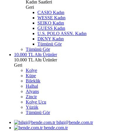
Kadın Saatleri
Geri
CASIO Kadın
WESSE Kadın
SEIKO Kadın
GUESS Kadın
U.S. POLO ASSN. Kadın
DKNY Kadın
Tümünü Gör
Tümünü Gör
10.000 TL Altı Ürünler
10.000 TL Altı Ürünler
Geri
Kolye
Küpe
Bileklik
Halhal
Alyans
Zincir
Kolye Ucu
Yüzük
Tümünü Gör
bilgi@bende.com.tr
bende.com.tr