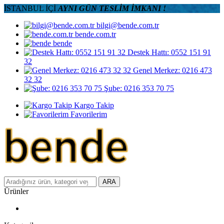
İSTANBUL İÇİ
AYNI GÜN TESLİM İMKANI !
bilgi@bende.com.tr
bende.com.tr
bende
Destek Hattı: 0552 151 91
32
Genel Merkez: 0216 473
32 32
Şube: 0216 353 70 75
Kargo Takip
Favorilerim
ARA
Ürünler