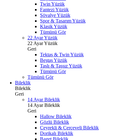
Twin Yüzük
Fantezi Yüzük
Şövalye Yüzük
Spor & Tasarım Yüzük
Klasik Yüzük
Tümünü Gör
22 Ayar Yüzük
22 Ayar Yüzük
Geri
Tektaş & Twin Yüzük
Beştaş Yüzük
Taşlı & Taşsız Yüzük
Tümünü Gör
Tümünü Gör
Bileklik
Bileklik
Geri
14 Ayar Bileklik
14 Ayar Bileklik
Geri
Hallow Bileklik
Gözlü Bileklik
Çeyrekli & Çerçeveli Bileklik
Dorikalı Bileklik
Baget Bileklik