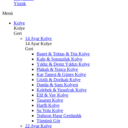
Yüzük
Menü
Kolye
Kolye
Geri
14 Ayar Kolye
14 Ayar Kolye
Geri
Baget & Tektaş & Tria Kolye
Kalp & Sonsuzluk Kolye
Yıldız & Deniz Yıldızı Kolye
Plakalı & Yonca Kolye
Kar Tanesi & Güneş Kolye
Gözlü & Dorikalı Kolye
Damla & Şans Kolyesi
Kelebek & Yusufçuk Kolye
Elif & Vav Kolye
Tasarım Kolye
Harfli Kolye
Su Yolu Kolye
Trabzon Hasır Gerdanlık
Tümünü Gör
22 Ayar Kolye