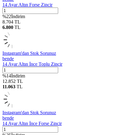
14 Ayar Altın Forse Zincir
%
22
İndirim
8.704
TL
6.800
TL
Instagram'dan Stok Sorunuz
bende
14 Ayar Altın İnce Toplu Zincir
%
14
İndirim
12.852
TL
11.063
TL
Instagram'dan Stok Sorunuz
bende
14 Ayar Altın İnce Forse Zincir