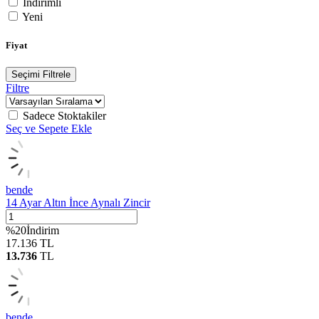
İndirimli
Yeni
Fiyat
Seçimi Filtrele
Filtre
Sadece Stoktakiler
Seç ve Sepete Ekle
bende
14 Ayar Altın İnce Aynalı Zincir
%
20
İndirim
17.136
TL
13.736
TL
bende