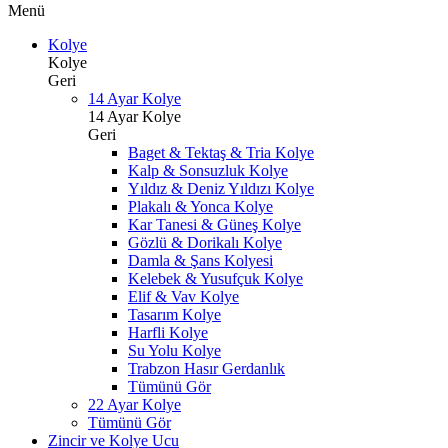
Menü
Kolye
Kolye
Geri
14 Ayar Kolye
14 Ayar Kolye
Geri
Baget & Tektaş & Tria Kolye
Kalp & Sonsuzluk Kolye
Yıldız & Deniz Yıldızı Kolye
Plakalı & Yonca Kolye
Kar Tanesi & Güneş Kolye
Gözlü & Dorikalı Kolye
Damla & Şans Kolyesi
Kelebek & Yusufçuk Kolye
Elif & Vav Kolye
Tasarım Kolye
Harfli Kolye
Su Yolu Kolye
Trabzon Hasır Gerdanlık
Tümünü Gör
22 Ayar Kolye
Tümünü Gör
Zincir ve Kolye Ucu