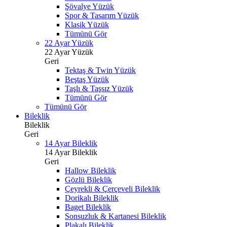
Şövalye Yüzük
Spor & Tasarım Yüzük
Klasik Yüzük
Tümünü Gör
22 Ayar Yüzük
22 Ayar Yüzük
Geri
Tektaş & Twin Yüzük
Beştaş Yüzük
Taşlı & Taşsız Yüzük
Tümünü Gör
Tümünü Gör
Bileklik
Bileklik
Geri
14 Ayar Bileklik
14 Ayar Bileklik
Geri
Hallow Bileklik
Gözlü Bileklik
Çeyrekli & Çerçeveli Bileklik
Dorikalı Bileklik
Baget Bileklik
Sonsuzluk & Kartanesi Bileklik
Plakalı Bileklik