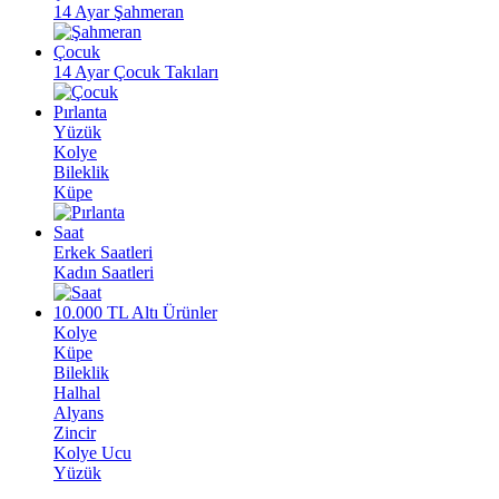
14 Ayar Şahmeran
Çocuk
14 Ayar Çocuk Takıları
Pırlanta
Yüzük
Kolye
Bileklik
Küpe
Saat
Erkek Saatleri
Kadın Saatleri
10.000 TL Altı Ürünler
Kolye
Küpe
Bileklik
Halhal
Alyans
Zincir
Kolye Ucu
Yüzük