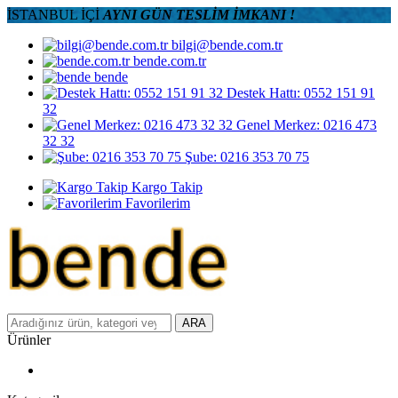
İSTANBUL İÇİ
AYNI GÜN TESLİM İMKANI !
bilgi@bende.com.tr
bende.com.tr
bende
Destek Hattı: 0552 151 91
32
Genel Merkez: 0216 473
32 32
Şube: 0216 353 70 75
Kargo Takip
Favorilerim
ARA
Ürünler