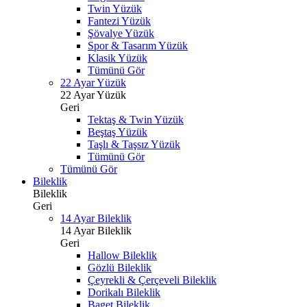
Twin Yüzük
Fantezi Yüzük
Şövalye Yüzük
Spor & Tasarım Yüzük
Klasik Yüzük
Tümünü Gör
22 Ayar Yüzük
22 Ayar Yüzük
Geri
Tektaş & Twin Yüzük
Beştaş Yüzük
Taşlı & Taşsız Yüzük
Tümünü Gör
Tümünü Gör
Bileklik
Bileklik
Geri
14 Ayar Bileklik
14 Ayar Bileklik
Geri
Hallow Bileklik
Gözlü Bileklik
Çeyrekli & Çerçeveli Bileklik
Dorikalı Bileklik
Baget Bileklik