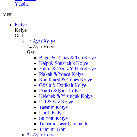
Yüzük
Menü
Kolye
Kolye
Geri
14 Ayar Kolye
14 Ayar Kolye
Geri
Baget & Tektaş & Tria Kolye
Kalp & Sonsuzluk Kolye
Yıldız & Deniz Yıldızı Kolye
Plakalı & Yonca Kolye
Kar Tanesi & Güneş Kolye
Gözlü & Dorikalı Kolye
Damla & Şans Kolyesi
Kelebek & Yusufçuk Kolye
Elif & Vav Kolye
Tasarım Kolye
Harfli Kolye
Su Yolu Kolye
Trabzon Hasır Gerdanlık
Tümünü Gör
22 Ayar Kolye