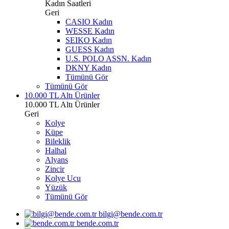
Kadın Saatleri
Geri
CASIO Kadın
WESSE Kadın
SEIKO Kadın
GUESS Kadın
U.S. POLO ASSN. Kadın
DKNY Kadın
Tümünü Gör
Tümünü Gör
10.000 TL Altı Ürünler
10.000 TL Altı Ürünler
Geri
Kolye
Küpe
Bileklik
Halhal
Alyans
Zincir
Kolye Ucu
Yüzük
Tümünü Gör
bilgi@bende.com.tr
bende.com.tr