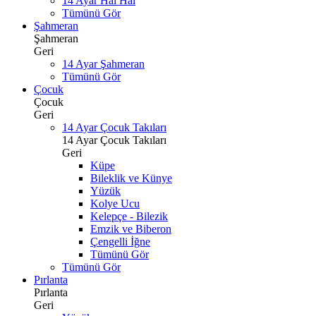
14 Ayar Hal Hal
Tümünü Gör
Şahmeran
Şahmeran
Geri
14 Ayar Şahmeran
Tümünü Gör
Çocuk
Çocuk
Geri
14 Ayar Çocuk Takıları
14 Ayar Çocuk Takıları
Geri
Küpe
Bileklik ve Künye
Yüzük
Kolye Ucu
Kelepçe - Bilezik
Emzik ve Biberon
Çengelli İğne
Tümünü Gör
Tümünü Gör
Pırlanta
Pırlanta
Geri