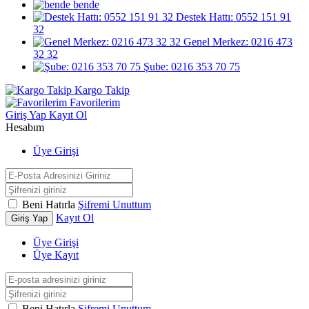
bende
Destek Hattı: 0552 151 91
32
Genel Merkez: 0216 473
32 32
Şube: 0216 353 70 75
Kargo Takip
Favorilerim
Giriş Yap
Kayıt Ol
Hesabım
Üye Girişi
Beni Hatırla
Şifremi Unuttum
Kayıt Ol
Giriş Yap
Üye Girişi
Üye Kayıt
Beni Hatırla
Şifremi Unuttum