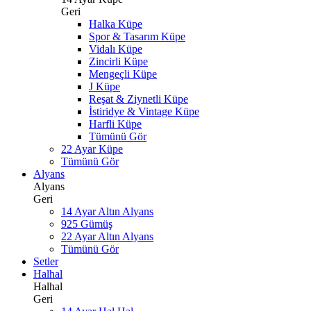
Geri
Halka Küpe
Spor & Tasarım Küpe
Vidalı Küpe
Zincirli Küpe
Mengeçli Küpe
J Küpe
Reşat & Ziynetli Küpe
İstiridye & Vintage Küpe
Harfli Küpe
Tümünü Gör
22 Ayar Küpe
Tümünü Gör
Alyans
Alyans
Geri
14 Ayar Altın Alyans
925 Gümüş
22 Ayar Altın Alyans
Tümünü Gör
Setler
Halhal
Halhal
Geri