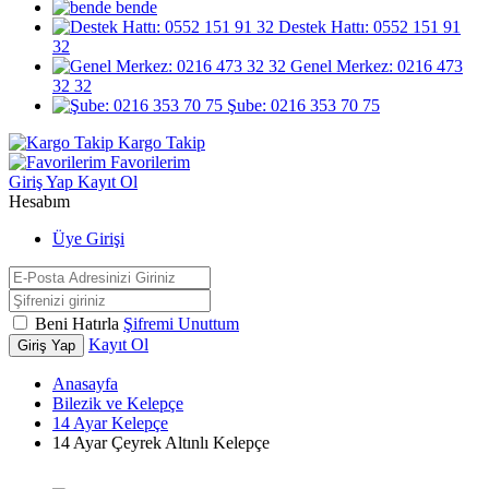
bende
Destek Hattı: 0552 151 91
32
Genel Merkez: 0216 473
32 32
Şube: 0216 353 70 75
Kargo Takip
Favorilerim
Giriş Yap
Kayıt Ol
Hesabım
Üye Girişi
Beni Hatırla
Şifremi Unuttum
Kayıt Ol
Giriş Yap
Anasayfa
Bilezik ve Kelepçe
14 Ayar Kelepçe
14 Ayar Çeyrek Altınlı Kelepçe