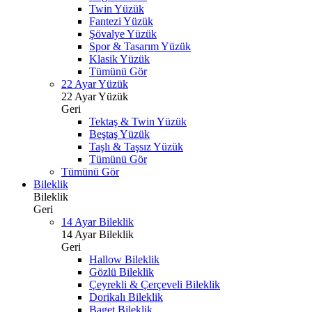
Twin Yüzük
Fantezi Yüzük
Şövalye Yüzük
Spor & Tasarım Yüzük
Klasik Yüzük
Tümünü Gör
22 Ayar Yüzük
22 Ayar Yüzük
Geri
Tektaş & Twin Yüzük
Beştaş Yüzük
Taşlı & Taşsız Yüzük
Tümünü Gör
Tümünü Gör
Bileklik
Bileklik
Geri
14 Ayar Bileklik
14 Ayar Bileklik
Geri
Hallow Bileklik
Gözlü Bileklik
Çeyrekli & Çerçeveli Bileklik
Dorikalı Bileklik
Baget Bileklik