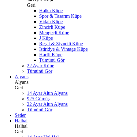
Geri
Halka Küpe
Spor & Tasarım Küpe
Vidalı Küpe
Zincirli Küpe
Mengeçli Küpe
J Küpe
Reşat & Ziynetli Küpe
İstiridye & Vintage Küpe
Harfli Küpe
Tümünü Gör
22 Ayar Küpe
Tümünü Gör
Alyans
Alyans
Geri
14 Ayar Altın Alyans
925 Gümüş
22 Ayar Altın Alyans
Tümünü Gör
Setler
Halhal
Halhal
Geri