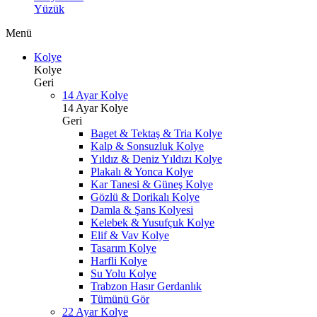
Yüzük
Menü
Kolye
Kolye
Geri
14 Ayar Kolye
14 Ayar Kolye
Geri
Baget & Tektaş & Tria Kolye
Kalp & Sonsuzluk Kolye
Yıldız & Deniz Yıldızı Kolye
Plakalı & Yonca Kolye
Kar Tanesi & Güneş Kolye
Gözlü & Dorikalı Kolye
Damla & Şans Kolyesi
Kelebek & Yusufçuk Kolye
Elif & Vav Kolye
Tasarım Kolye
Harfli Kolye
Su Yolu Kolye
Trabzon Hasır Gerdanlık
Tümünü Gör
22 Ayar Kolye