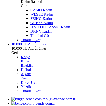
Kadın Saatleri
Geri
CASIO Kadın
WESSE Kadın
SEIKO Kadın
GUESS Kadın
U.S. POLO ASSN. Kadın
DKNY Kadın
Tümünü Gör
Tümünü Gör
10.000 TL Altı Ürünler
10.000 TL Altı Ürünler
Geri
Kolye
Küpe
Bileklik
Halhal
Alyans
Zincir
Kolye Ucu
Yüzük
Tümünü Gör
bilgi@bende.com.tr
bende.com.tr