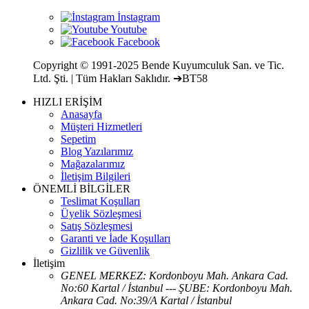
Copyright © 1991-2025 Bende Kuyumculuk San. ve Tic.
Ltd. Şti. | Tüm Hakları Saklıdır. ➔BT58
HIZLI ERİŞİM
Anasayfa
Müşteri Hizmetleri
Sepetim
Blog Yazılarımız
Mağazalarımız
İletişim Bilgileri
ÖNEMLİ BİLGİLER
Teslimat Koşulları
Üyelik Sözleşmesi
Satış Sözleşmesi
Garanti ve İade Koşulları
Gizlilik ve Güvenlik
İletişim
GENEL MERKEZ: Kordonboyu Mah. Ankara Cad.
No:60 Kartal / İstanbul --- ŞUBE: Kordonboyu Mah.
Ankara Cad. No:39/A Kartal / İstanbul