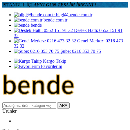
İSTANBUL İÇİ
AYNI GÜN TESLİM İMKANI !
bilgi@bende.com.tr
bende.com.tr
bende
Destek Hattı: 0552 151 91
32
Genel Merkez: 0216 473
32 32
Şube: 0216 353 70 75
Kargo Takip
Favorilerim
ARA
Ürünler