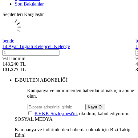
Son Bakılanlar
Seçilenleri Karşılaştır
bende
b
14 Ayar Tuğralı Kelepçeli Kelepçe
1
%
11
İndirim
148.240
TL
4
131.277
TL
3
E-BÜLTEN ABONELİĞİ
Kampanya ve indirimlerden haberdar olmak için abone
olun.
Kayıt Ol
KVKK Sözleşmesi'ni
, okudum, kabul ediyorum.
SOSYAL MEDYA
Kampanya ve indirimlerden haberdar olmak için Bizi Takip
Edin!