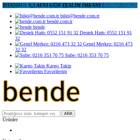
İSTANBUL İÇİ
AYNI GÜN TESLİM İMKANI !
bilgi@bende.com.tr
bende.com.tr
bende
Destek Hattı: 0552 151 91
32
Genel Merkez: 0216 473
32 32
Şube: 0216 353 70 75
Kargo Takip
Favorilerim
ARA
Ürünler