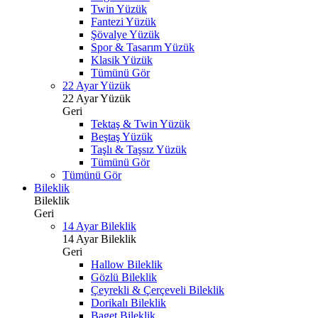
Twin Yüzük
Fantezi Yüzük
Şövalye Yüzük
Spor & Tasarım Yüzük
Klasik Yüzük
Tümünü Gör
22 Ayar Yüzük
22 Ayar Yüzük
Geri
Tektaş & Twin Yüzük
Beştaş Yüzük
Taşlı & Taşsız Yüzük
Tümünü Gör
Tümünü Gör
Bileklik
Bileklik
Geri
14 Ayar Bileklik
14 Ayar Bileklik
Geri
Hallow Bileklik
Gözlü Bileklik
Çeyrekli & Çerçeveli Bileklik
Dorikalı Bileklik
Baget Bileklik