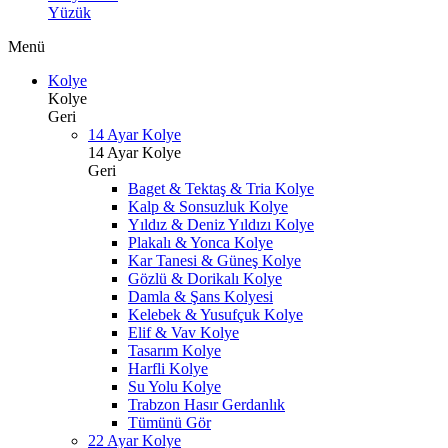
Yüzük
Menü
Kolye
Kolye
Geri
14 Ayar Kolye
14 Ayar Kolye
Geri
Baget & Tektaş & Tria Kolye
Kalp & Sonsuzluk Kolye
Yıldız & Deniz Yıldızı Kolye
Plakalı & Yonca Kolye
Kar Tanesi & Güneş Kolye
Gözlü & Dorikalı Kolye
Damla & Şans Kolyesi
Kelebek & Yusufçuk Kolye
Elif & Vav Kolye
Tasarım Kolye
Harfli Kolye
Su Yolu Kolye
Trabzon Hasır Gerdanlık
Tümünü Gör
22 Ayar Kolye