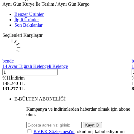
Aynı Gün Kurye İle Teslim / Aynı Gün Kargo
Benzer Ürünler
İlgili Ürünler
Son Bakılanlar
Seçilenleri Karşılaştır
bende
b
14 Ayar Tuğralı Kelepçeli Kelepçe
1
%
11
İndirim
148.240
TL
1
131.277
TL
8
E-BÜLTEN ABONELİĞİ
Kampanya ve indirimlerden haberdar olmak için abone
olun.
Kayıt Ol
KVKK Sözleşmesi'ni
, okudum, kabul ediyorum.