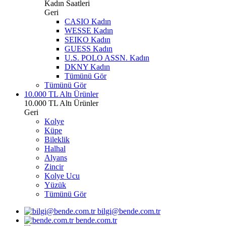
Kadın Saatleri
Geri
CASIO Kadın
WESSE Kadın
SEIKO Kadın
GUESS Kadın
U.S. POLO ASSN. Kadın
DKNY Kadın
Tümünü Gör
Tümünü Gör
10.000 TL Altı Ürünler
10.000 TL Altı Ürünler
Geri
Kolye
Küpe
Bileklik
Halhal
Alyans
Zincir
Kolye Ucu
Yüzük
Tümünü Gör
bilgi@bende.com.tr
bende.com.tr