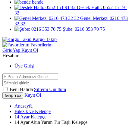
bende
Destek Hattı: 0552 151 91
32
Genel Merkez: 0216 473
32 32
Şube: 0216 353 70 75
Kargo Takip
Favorilerim
Giriş Yap
Kayıt Ol
Hesabım
Üye Girişi
Beni Hatırla
Şifremi Unuttum
Kayıt Ol
Giriş Yap
Anasayfa
Bilezik ve Kelepçe
14 Ayar Kelepçe
14 Ayar Altın Yarım Tur Taşlı Kelepçe