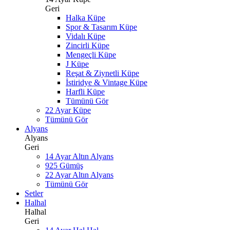
Geri
Halka Küpe
Spor & Tasarım Küpe
Vidalı Küpe
Zincirli Küpe
Mengeçli Küpe
J Küpe
Reşat & Ziynetli Küpe
İstiridye & Vintage Küpe
Harfli Küpe
Tümünü Gör
22 Ayar Küpe
Tümünü Gör
Alyans
Alyans
Geri
14 Ayar Altın Alyans
925 Gümüş
22 Ayar Altın Alyans
Tümünü Gör
Setler
Halhal
Halhal
Geri