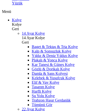
Yüzük
Menü
Kolye
Kolye
Geri
14 Ayar Kolye
14 Ayar Kolye
Geri
Baget & Tektaş & Tria Kolye
Kalp & Sonsuzluk Kolye
Yıldız & Deniz Yıldızı Kolye
Plakalı & Yonca Kolye
Kar Tanesi & Güneş Kolye
Gözlü & Dorikalı Kolye
Damla & Şans Kolyesi
Kelebek & Yusufçuk Kolye
Elif & Vav Kolye
Tasarım Kolye
Harfli Kolye
Su Yolu Kolye
Trabzon Hasır Gerdanlık
Tümünü Gör
22 Ayar Kolye