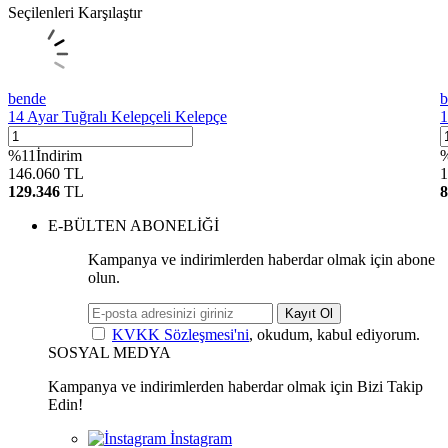
Seçilenleri Karşılaştır
bende
b
14 Ayar Tuğralı Kelepçeli Kelepçe
1
%
11
İndirim
146.060
TL
1
129.346
TL
8
E-BÜLTEN ABONELİĞİ
Kampanya ve indirimlerden haberdar olmak için abone
olun.
Kayıt Ol
KVKK Sözleşmesi'ni
, okudum, kabul ediyorum.
SOSYAL MEDYA
Kampanya ve indirimlerden haberdar olmak için Bizi Takip
Edin!