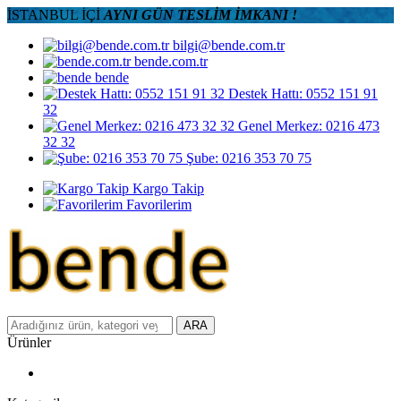
İSTANBUL İÇİ
AYNI GÜN TESLİM İMKANI !
bilgi@bende.com.tr
bende.com.tr
bende
Destek Hattı: 0552 151 91
32
Genel Merkez: 0216 473
32 32
Şube: 0216 353 70 75
Kargo Takip
Favorilerim
ARA
Ürünler