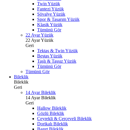
Twin Yüzük
Fantezi Yüzük
Şövalye Yüzük
Spor & Tasarım Yüzük
Klasik Yüzük
Tümünü Gör
22 Ayar Yüzük
22 Ayar Yüzük
Geri
Tektaş & Twin Yüzük
Beştaş Yüzük
Taşlı & Taşsız Yüzük
Tümünü Gör
Tümünü Gör
Bileklik
Bileklik
Geri
14 Ayar Bileklik
14 Ayar Bileklik
Geri
Hallow Bileklik
Gözlü Bileklik
Çeyrekli & Çerçeveli Bileklik
Dorikalı Bileklik
Baget Bileklik