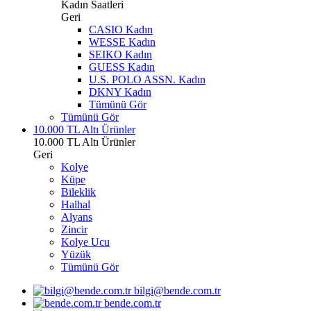
Kadın Saatleri
Geri
CASIO Kadın
WESSE Kadın
SEIKO Kadın
GUESS Kadın
U.S. POLO ASSN. Kadın
DKNY Kadın
Tümünü Gör
Tümünü Gör
10.000 TL Altı Ürünler
10.000 TL Altı Ürünler
Geri
Kolye
Küpe
Bileklik
Halhal
Alyans
Zincir
Kolye Ucu
Yüzük
Tümünü Gör
bilgi@bende.com.tr
bende.com.tr