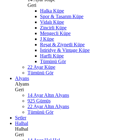
Geri
Halka Küpe
Spor & Tasarım Küpe
Vidalı Küpe
Zincirli Küpe
Mengeçli Küpe
J Küpe
Reşat & Ziynetli Küpe
İstiridye & Vintage Küpe
Harfli Küpe
Tümünü Gör
22 Ayar Küpe
Tümünü Gör
Alyans
Alyans
Geri
14 Ayar Altın Alyans
925 Gümüş
22 Ayar Altın Alyans
Tümünü Gör
Setler
Halhal
Halhal
Geri