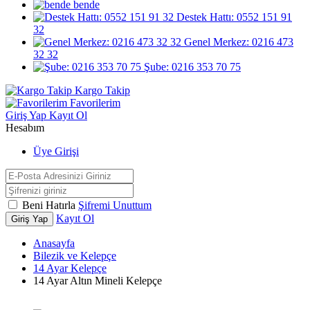
bende
Destek Hattı: 0552 151 91
32
Genel Merkez: 0216 473
32 32
Şube: 0216 353 70 75
Kargo Takip
Favorilerim
Giriş Yap
Kayıt Ol
Hesabım
Üye Girişi
Beni Hatırla
Şifremi Unuttum
Kayıt Ol
Giriş Yap
Anasayfa
Bilezik ve Kelepçe
14 Ayar Kelepçe
14 Ayar Altın Mineli Kelepçe