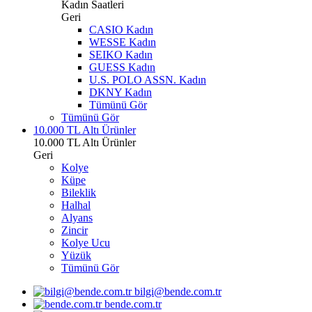
Kadın Saatleri
Geri
CASIO Kadın
WESSE Kadın
SEIKO Kadın
GUESS Kadın
U.S. POLO ASSN. Kadın
DKNY Kadın
Tümünü Gör
Tümünü Gör
10.000 TL Altı Ürünler
10.000 TL Altı Ürünler
Geri
Kolye
Küpe
Bileklik
Halhal
Alyans
Zincir
Kolye Ucu
Yüzük
Tümünü Gör
bilgi@bende.com.tr
bende.com.tr