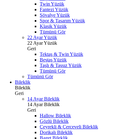
Twin Yüzük
Fantezi Yüzük
Şövalye Yüzük
Spor & Tasarım Yüzük
Klasik Yüzük
Tümünü Gör
22 Ayar Yüzük
22 Ayar Yüzük
Geri
Tektaş & Twin Yüzük
Beştaş Yüzük
Taşlı & Taşsız Yüzük
Tümünü Gör
Tümünü Gör
Bileklik
Bileklik
Geri
14 Ayar Bileklik
14 Ayar Bileklik
Geri
Hallow Bileklik
Gözlü Bileklik
Çeyrekli & Çerçeveli Bileklik
Dorikalı Bileklik
Baget Bileklik