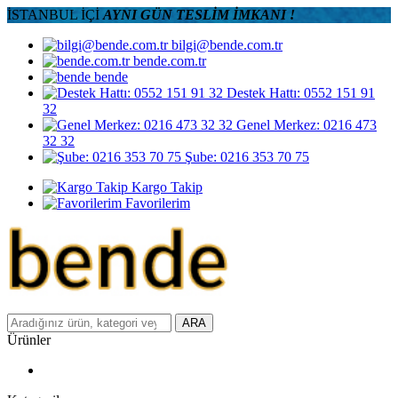
İSTANBUL İÇİ
AYNI GÜN TESLİM İMKANI !
bilgi@bende.com.tr
bende.com.tr
bende
Destek Hattı: 0552 151 91
32
Genel Merkez: 0216 473
32 32
Şube: 0216 353 70 75
Kargo Takip
Favorilerim
ARA
Ürünler