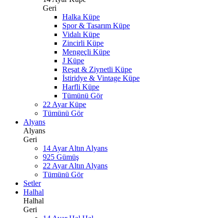
Geri
Halka Küpe
Spor & Tasarım Küpe
Vidalı Küpe
Zincirli Küpe
Mengeçli Küpe
J Küpe
Reşat & Ziynetli Küpe
İstiridye & Vintage Küpe
Harfli Küpe
Tümünü Gör
22 Ayar Küpe
Tümünü Gör
Alyans
Alyans
Geri
14 Ayar Altın Alyans
925 Gümüş
22 Ayar Altın Alyans
Tümünü Gör
Setler
Halhal
Halhal
Geri