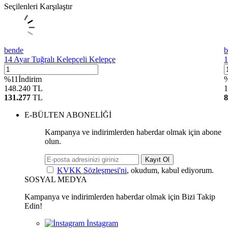
Seçilenleri Karşılaştır
bende
b
14 Ayar Tuğralı Kelepçeli Kelepçe
1
%
11
İndirim
148.240
TL
1
131.277
TL
8
E-BÜLTEN ABONELİĞİ
Kampanya ve indirimlerden haberdar olmak için abone
olun.
Kayıt Ol
KVKK Sözleşmesi'ni
, okudum, kabul ediyorum.
SOSYAL MEDYA
Kampanya ve indirimlerden haberdar olmak için Bizi Takip
Edin!