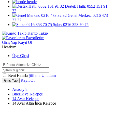
bende
Destek Hattı: 0552 151 91
32
Genel Merkez: 0216 473
32 32
Şube: 0216 353 70 75
Kargo Takip
Favorilerim
Giriş Yap
Kayıt Ol
Hesabım
Üye Girişi
Beni Hatırla
Şifremi Unuttum
Kayıt Ol
Giriş Yap
Anasayfa
Bilezik ve Kelepçe
14 Ayar Kelepçe
14 Ayar Altın İnca Kelepçe