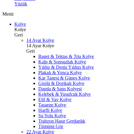
Yüzük
Menü
Kolye
Kolye
Geri
14 Ayar Kolye
14 Ayar Kolye
Geri
Baget & Tektaş & Tria Kolye
Kalp & Sonsuzluk Kolye
Yıldız & Deniz Yıldızı Kolye
Plakalı & Yonca Kolye
Kar Tanesi & Güneş Kolye
Gözlü & Dorikalı Kolye
Damla & Şans Kolyesi
Kelebek & Yusufçuk Kolye
Elif & Vav Kolye
Tasarım Kolye
Harfli Kolye
Su Yolu Kolye
Trabzon Hasır Gerdanlık
Tümünü Gör
22 Ayar Kolye