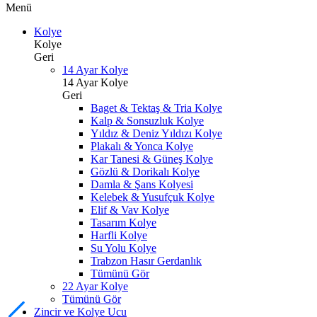
Menü
Kolye
Kolye
Geri
14 Ayar Kolye
14 Ayar Kolye
Geri
Baget & Tektaş & Tria Kolye
Kalp & Sonsuzluk Kolye
Yıldız & Deniz Yıldızı Kolye
Plakalı & Yonca Kolye
Kar Tanesi & Güneş Kolye
Gözlü & Dorikalı Kolye
Damla & Şans Kolyesi
Kelebek & Yusufçuk Kolye
Elif & Vav Kolye
Tasarım Kolye
Harfli Kolye
Su Yolu Kolye
Trabzon Hasır Gerdanlık
Tümünü Gör
22 Ayar Kolye
Tümünü Gör
Zincir ve Kolye Ucu