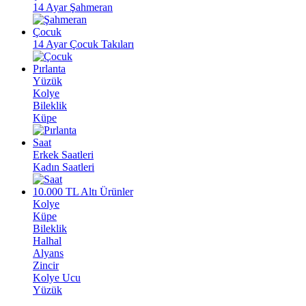
14 Ayar Şahmeran
Çocuk
14 Ayar Çocuk Takıları
Pırlanta
Yüzük
Kolye
Bileklik
Küpe
Saat
Erkek Saatleri
Kadın Saatleri
10.000 TL Altı Ürünler
Kolye
Küpe
Bileklik
Halhal
Alyans
Zincir
Kolye Ucu
Yüzük