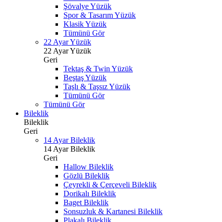
Şövalye Yüzük
Spor & Tasarım Yüzük
Klasik Yüzük
Tümünü Gör
22 Ayar Yüzük
22 Ayar Yüzük
Geri
Tektaş & Twin Yüzük
Beştaş Yüzük
Taşlı & Taşsız Yüzük
Tümünü Gör
Tümünü Gör
Bileklik
Bileklik
Geri
14 Ayar Bileklik
14 Ayar Bileklik
Geri
Hallow Bileklik
Gözlü Bileklik
Çeyrekli & Çerçeveli Bileklik
Dorikalı Bileklik
Baget Bileklik
Sonsuzluk & Kartanesi Bileklik
Plakalı Bileklik