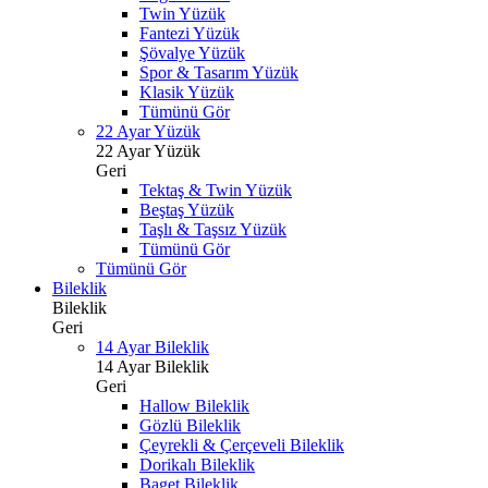
Twin Yüzük
Fantezi Yüzük
Şövalye Yüzük
Spor & Tasarım Yüzük
Klasik Yüzük
Tümünü Gör
22 Ayar Yüzük
22 Ayar Yüzük
Geri
Tektaş & Twin Yüzük
Beştaş Yüzük
Taşlı & Taşsız Yüzük
Tümünü Gör
Tümünü Gör
Bileklik
Bileklik
Geri
14 Ayar Bileklik
14 Ayar Bileklik
Geri
Hallow Bileklik
Gözlü Bileklik
Çeyrekli & Çerçeveli Bileklik
Dorikalı Bileklik
Baget Bileklik