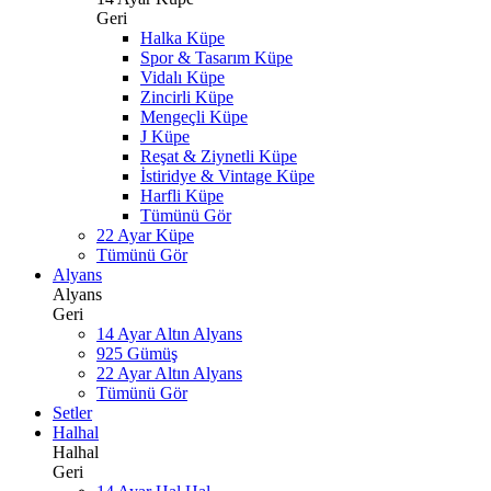
Geri
Halka Küpe
Spor & Tasarım Küpe
Vidalı Küpe
Zincirli Küpe
Mengeçli Küpe
J Küpe
Reşat & Ziynetli Küpe
İstiridye & Vintage Küpe
Harfli Küpe
Tümünü Gör
22 Ayar Küpe
Tümünü Gör
Alyans
Alyans
Geri
14 Ayar Altın Alyans
925 Gümüş
22 Ayar Altın Alyans
Tümünü Gör
Setler
Halhal
Halhal
Geri