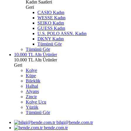
Kadın Saatleri
Geri
CASIO Kadın
WESSE Kadın
SEIKO Kadın
GUESS Kadın
U.S. POLO ASSN. Kadın
DKNY Kadın
Tümünü Gör
Tümünü Gör
10.000 TL Altı Ürünler
10.000 TL Altı Ürünler
Geri
Kolye
Küpe
Bileklik
Halhal
Alyans
Zincir
Kolye Ucu
Yüzük
Tümünü Gör
bilgi@bende.com.tr
bende.com.tr