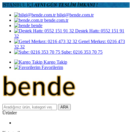
İSTANBUL İÇİ
AYNI GÜN TESLİM İMKANI !
bilgi@bende.com.tr
bende.com.tr
bende
Destek Hattı: 0552 151 91
32
Genel Merkez: 0216 473
32 32
Şube: 0216 353 70 75
Kargo Takip
Favorilerim
ARA
Ürünler