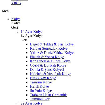
Yüzük
Menü
Kolye
Kolye
Geri
14 Ayar Kolye
14 Ayar Kolye
Geri
Baget & Tektaş & Tria Kolye
Kalp & Sonsuzluk Kolye
Yıldız & Deniz Yıldızı Kolye
Plakalı & Yonca Kolye
Kar Tanesi & Güneş Kolye
Gözlü & Dorikalı Kolye
Damla & Şans Kolyesi
Kelebek & Yusufçuk Kolye
Elif & Vav Kolye
Tasarım Kolye
Harfli Kolye
Su Yolu Kolye
Trabzon Hasır Gerdanlık
Tümünü Gör
22 Ayar Kolye