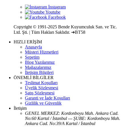
Copyright © 1991-2025 Bende Kuyumculuk San. ve Tic.
Ltd. Şti. | Tüm Hakları Saklıdır. ➔BT58
HIZLI ERİŞİM
Anasayfa
Müşteri Hizmetleri
Sepetim
Blog Yazılarımız
Mağazalarımız
İletişim Bilgileri
ÖNEMLİ BİLGİLER
Teslimat Koşulları
Üyelik Sözleşmesi
Satış Sözleşmesi
Garanti ve İade Koşulları
Gizlilik ve Güvenlik
İletişim
GENEL MERKEZ: Kordonboyu Mah. Ankara Cad.
No:60 Kartal / İstanbul --- ŞUBE: Kordonboyu Mah.
Ankara Cad. No:39/A Kartal / İstanbul