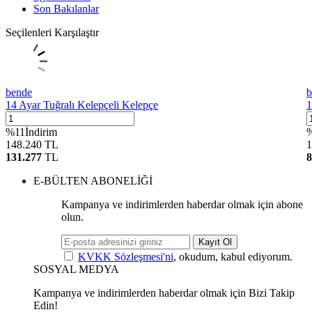
Son Bakılanlar
Seçilenleri Karşılaştır
bende
b
14 Ayar Tuğralı Kelepçeli Kelepçe
1
%
11
İndirim
148.240
TL
1
131.277
TL
8
E-BÜLTEN ABONELİĞİ
Kampanya ve indirimlerden haberdar olmak için abone
olun.
Kayıt Ol
KVKK Sözleşmesi'ni
, okudum, kabul ediyorum.
SOSYAL MEDYA
Kampanya ve indirimlerden haberdar olmak için Bizi Takip
Edin!