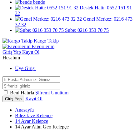
bende
Destek Hattı: 0552 151 91
32
Genel Merkez: 0216 473
32 32
Şube: 0216 353 70 75
Kargo Takip
Favorilerim
Giriş Yap
Kayıt Ol
Hesabım
Üye Girişi
Beni Hatırla
Şifremi Unuttum
Kayıt Ol
Giriş Yap
Anasayfa
Bilezik ve Kelepçe
14 Ayar Kelepçe
14 Ayar Altın Geo Kelepçe