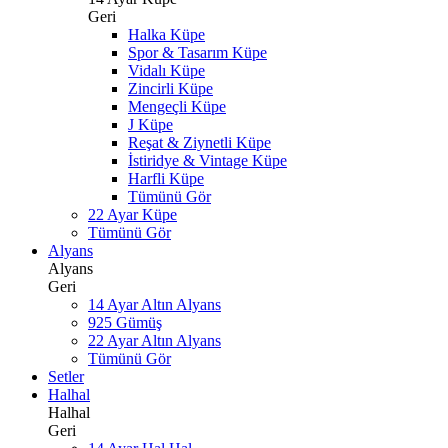
Geri
Halka Küpe
Spor & Tasarım Küpe
Vidalı Küpe
Zincirli Küpe
Mengeçli Küpe
J Küpe
Reşat & Ziynetli Küpe
İstiridye & Vintage Küpe
Harfli Küpe
Tümünü Gör
22 Ayar Küpe
Tümünü Gör
Alyans
Alyans
Geri
14 Ayar Altın Alyans
925 Gümüş
22 Ayar Altın Alyans
Tümünü Gör
Setler
Halhal
Halhal
Geri