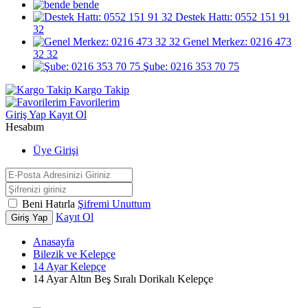
bende
Destek Hattı: 0552 151 91
32
Genel Merkez: 0216 473
32 32
Şube: 0216 353 70 75
Kargo Takip
Favorilerim
Giriş Yap
Kayıt Ol
Hesabım
Üye Girişi
Beni Hatırla
Şifremi Unuttum
Kayıt Ol
Giriş Yap
Anasayfa
Bilezik ve Kelepçe
14 Ayar Kelepçe
14 Ayar Altın Beş Sıralı Dorikalı Kelepçe