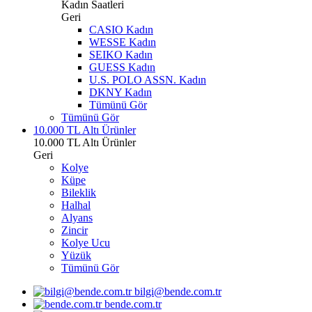
Kadın Saatleri
Geri
CASIO Kadın
WESSE Kadın
SEIKO Kadın
GUESS Kadın
U.S. POLO ASSN. Kadın
DKNY Kadın
Tümünü Gör
Tümünü Gör
10.000 TL Altı Ürünler
10.000 TL Altı Ürünler
Geri
Kolye
Küpe
Bileklik
Halhal
Alyans
Zincir
Kolye Ucu
Yüzük
Tümünü Gör
bilgi@bende.com.tr
bende.com.tr