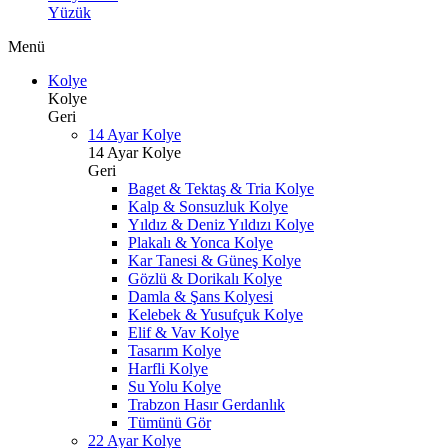
Yüzük
Menü
Kolye
Kolye
Geri
14 Ayar Kolye
14 Ayar Kolye
Geri
Baget & Tektaş & Tria Kolye
Kalp & Sonsuzluk Kolye
Yıldız & Deniz Yıldızı Kolye
Plakalı & Yonca Kolye
Kar Tanesi & Güneş Kolye
Gözlü & Dorikalı Kolye
Damla & Şans Kolyesi
Kelebek & Yusufçuk Kolye
Elif & Vav Kolye
Tasarım Kolye
Harfli Kolye
Su Yolu Kolye
Trabzon Hasır Gerdanlık
Tümünü Gör
22 Ayar Kolye