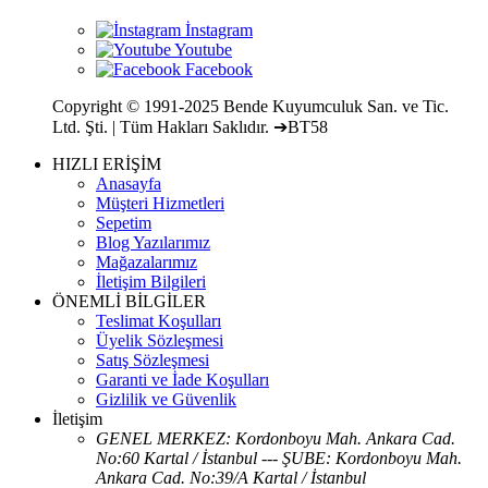
Copyright © 1991-2025 Bende Kuyumculuk San. ve Tic.
Ltd. Şti. | Tüm Hakları Saklıdır. ➔BT58
HIZLI ERİŞİM
Anasayfa
Müşteri Hizmetleri
Sepetim
Blog Yazılarımız
Mağazalarımız
İletişim Bilgileri
ÖNEMLİ BİLGİLER
Teslimat Koşulları
Üyelik Sözleşmesi
Satış Sözleşmesi
Garanti ve İade Koşulları
Gizlilik ve Güvenlik
İletişim
GENEL MERKEZ: Kordonboyu Mah. Ankara Cad.
No:60 Kartal / İstanbul --- ŞUBE: Kordonboyu Mah.
Ankara Cad. No:39/A Kartal / İstanbul