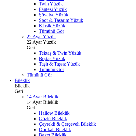
Twin Yüzük
Fantezi Yüzük
Şövalye Yüzük
Spor & Tasarım Yüzük
Klasik Yüzük
Tümünü Gör
22 Ayar Yüzük
22 Ayar Yüzük
Geri
Tektaş & Twin Yüzük
Beştaş Yüzük
Taşlı & Taşsız Yüzük
Tümünü Gör
Tümünü Gör
Bileklik
Bileklik
Geri
14 Ayar Bileklik
14 Ayar Bileklik
Geri
Hallow Bileklik
Gözlü Bileklik
Çeyrekli & Çerçeveli Bileklik
Dorikalı Bileklik
Baget Bileklik