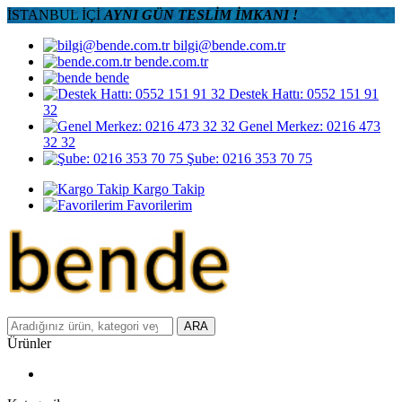
İSTANBUL İÇİ
AYNI GÜN TESLİM İMKANI !
bilgi@bende.com.tr
bende.com.tr
bende
Destek Hattı: 0552 151 91
32
Genel Merkez: 0216 473
32 32
Şube: 0216 353 70 75
Kargo Takip
Favorilerim
ARA
Ürünler