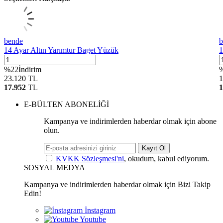
bende
b
14 Ayar Altın Yarımtur Baget Yüzük
1
%
22
İndirim
23.120
TL
1
17.952
TL
1
E-BÜLTEN ABONELİĞİ
Kampanya ve indirimlerden haberdar olmak için abone
olun.
Kayıt Ol
KVKK Sözleşmesi'ni
, okudum, kabul ediyorum.
SOSYAL MEDYA
Kampanya ve indirimlerden haberdar olmak için Bizi Takip
Edin!