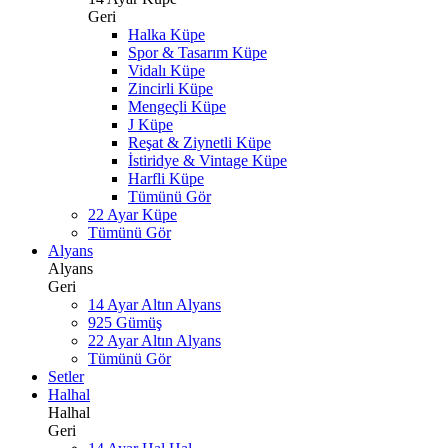
Geri
Halka Küpe
Spor & Tasarım Küpe
Vidalı Küpe
Zincirli Küpe
Mengeçli Küpe
J Küpe
Reşat & Ziynetli Küpe
İstiridye & Vintage Küpe
Harfli Küpe
Tümünü Gör
22 Ayar Küpe
Tümünü Gör
Alyans
Alyans
Geri
14 Ayar Altın Alyans
925 Gümüş
22 Ayar Altın Alyans
Tümünü Gör
Setler
Halhal
Halhal
Geri