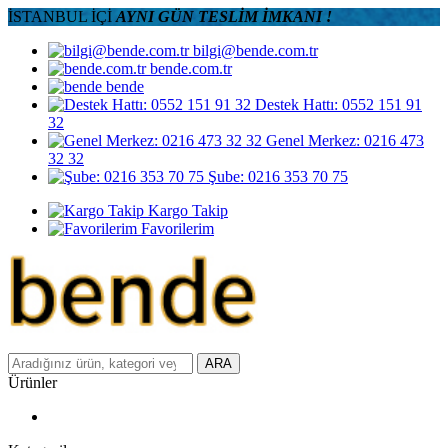
İSTANBUL İÇİ
AYNI GÜN TESLİM İMKANI !
bilgi@bende.com.tr
bende.com.tr
bende
Destek Hattı: 0552 151 91
32
Genel Merkez: 0216 473
32 32
Şube: 0216 353 70 75
Kargo Takip
Favorilerim
ARA
Ürünler