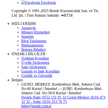
Copyright © 1991-2025 Bende Kuyumculuk San. ve Tic.
Ltd. Şti. | Tüm Hakları Saklıdır. ➔BT58
HIZLI ERİŞİM
Anasayfa
Müşteri Hizmetleri
Sepetim
Blog Yazılarımız
Mağazalarımız
İletişim Bilgileri
ÖNEMLİ BİLGİLER
Teslimat Koşulları
Üyelik Sözleşmesi
Satış Sözleşmesi
Garanti ve İade Koşulları
Gizlilik ve Güvenlik
İletişim
GENEL MERKEZ: Kordonboyu Mah. Ankara Cad.
No:60 Kartal / İstanbul --- ŞUBE: Kordonboyu Mah.
Ankara Cad. No:39/A Kartal / İstanbul
Destek Hattı: 0552 151 91 32 Genel Merkez: 0216 473
32 32 - Şube: 0216 353 70 75
bilgi@bende.com.tr