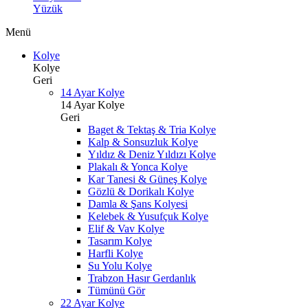
Yüzük
Menü
Kolye
Kolye
Geri
14 Ayar Kolye
14 Ayar Kolye
Geri
Baget & Tektaş & Tria Kolye
Kalp & Sonsuzluk Kolye
Yıldız & Deniz Yıldızı Kolye
Plakalı & Yonca Kolye
Kar Tanesi & Güneş Kolye
Gözlü & Dorikalı Kolye
Damla & Şans Kolyesi
Kelebek & Yusufçuk Kolye
Elif & Vav Kolye
Tasarım Kolye
Harfli Kolye
Su Yolu Kolye
Trabzon Hasır Gerdanlık
Tümünü Gör
22 Ayar Kolye