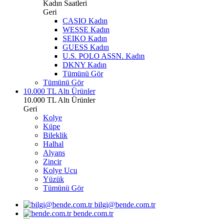
Kadın Saatleri
Geri
CASIO Kadın
WESSE Kadın
SEIKO Kadın
GUESS Kadın
U.S. POLO ASSN. Kadın
DKNY Kadın
Tümünü Gör
Tümünü Gör
10.000 TL Altı Ürünler
10.000 TL Altı Ürünler
Geri
Kolye
Küpe
Bileklik
Halhal
Alyans
Zincir
Kolye Ucu
Yüzük
Tümünü Gör
bilgi@bende.com.tr
bende.com.tr