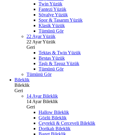
Twin Yüzük
Fantezi Yüzük
Şövalye Yüzük
Spor & Tasarım Yüzük
Klasik Yüzük
Tümünü Gör
22 Ayar Yüzük
22 Ayar Yüzük
Geri
Tektaş & Twin Yüzük
Beştaş Yüzük
Taşlı & Taşsız Yüzük
Tümünü Gör
Tümünü Gör
Bileklik
Bileklik
Geri
14 Ayar Bileklik
14 Ayar Bileklik
Geri
Hallow Bileklik
Gözlü Bileklik
Çeyrekli & Çerçeveli Bileklik
Dorikalı Bileklik
Baget Bileklik