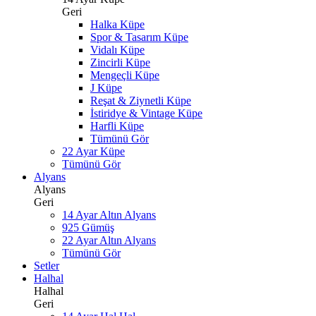
Geri
Halka Küpe
Spor & Tasarım Küpe
Vidalı Küpe
Zincirli Küpe
Mengeçli Küpe
J Küpe
Reşat & Ziynetli Küpe
İstiridye & Vintage Küpe
Harfli Küpe
Tümünü Gör
22 Ayar Küpe
Tümünü Gör
Alyans
Alyans
Geri
14 Ayar Altın Alyans
925 Gümüş
22 Ayar Altın Alyans
Tümünü Gör
Setler
Halhal
Halhal
Geri