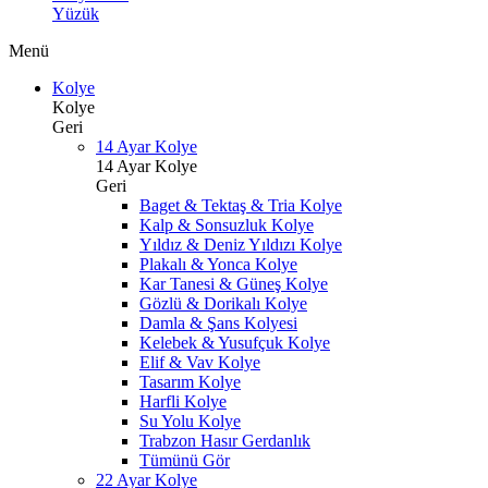
Yüzük
Menü
Kolye
Kolye
Geri
14 Ayar Kolye
14 Ayar Kolye
Geri
Baget & Tektaş & Tria Kolye
Kalp & Sonsuzluk Kolye
Yıldız & Deniz Yıldızı Kolye
Plakalı & Yonca Kolye
Kar Tanesi & Güneş Kolye
Gözlü & Dorikalı Kolye
Damla & Şans Kolyesi
Kelebek & Yusufçuk Kolye
Elif & Vav Kolye
Tasarım Kolye
Harfli Kolye
Su Yolu Kolye
Trabzon Hasır Gerdanlık
Tümünü Gör
22 Ayar Kolye