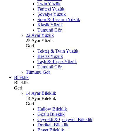
Twin Yüzük
Fantezi Yüzük
Şövalye Yüzük
Spor & Tasarım Yüzük
Klasik Yüzük
Tümünü Gör
22 Ayar Yüzük
22 Ayar Yüzük
Geri
Tektaş & Twin Yüzük
Beştaş Yüzük
Taşlı & Taşsız Yüzük
Tümünü Gör
Tümünü Gör
Bileklik
Bileklik
Geri
14 Ayar Bileklik
14 Ayar Bileklik
Geri
Hallow Bileklik
Gözlü Bileklik
Çeyrekli & Çerçeveli Bileklik
Dorikalı Bileklik
Baget Bileklik