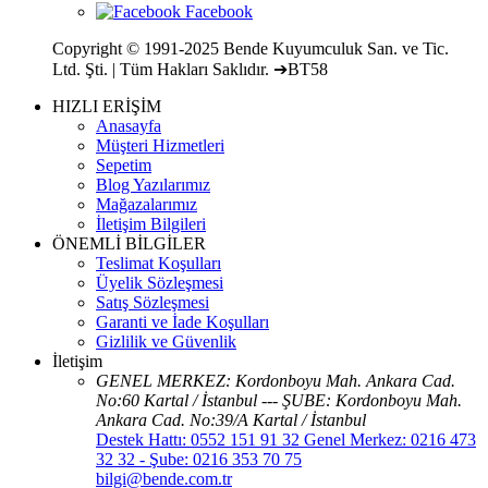
Copyright © 1991-2025 Bende Kuyumculuk San. ve Tic.
Ltd. Şti. | Tüm Hakları Saklıdır. ➔BT58
HIZLI ERİŞİM
Anasayfa
Müşteri Hizmetleri
Sepetim
Blog Yazılarımız
Mağazalarımız
İletişim Bilgileri
ÖNEMLİ BİLGİLER
Teslimat Koşulları
Üyelik Sözleşmesi
Satış Sözleşmesi
Garanti ve İade Koşulları
Gizlilik ve Güvenlik
İletişim
GENEL MERKEZ: Kordonboyu Mah. Ankara Cad.
No:60 Kartal / İstanbul --- ŞUBE: Kordonboyu Mah.
Ankara Cad. No:39/A Kartal / İstanbul
Destek Hattı: 0552 151 91 32 Genel Merkez: 0216 473
32 32 - Şube: 0216 353 70 75
bilgi@bende.com.tr