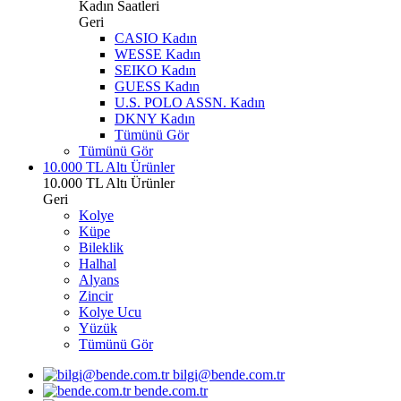
Kadın Saatleri
Geri
CASIO Kadın
WESSE Kadın
SEIKO Kadın
GUESS Kadın
U.S. POLO ASSN. Kadın
DKNY Kadın
Tümünü Gör
Tümünü Gör
10.000 TL Altı Ürünler
10.000 TL Altı Ürünler
Geri
Kolye
Küpe
Bileklik
Halhal
Alyans
Zincir
Kolye Ucu
Yüzük
Tümünü Gör
bilgi@bende.com.tr
bende.com.tr