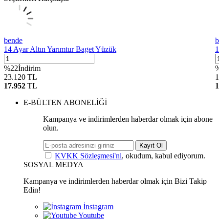
bende
b
14 Ayar Altın Yarımtur Baget Yüzük
1
%
22
İndirim
23.120
TL
1
17.952
TL
1
E-BÜLTEN ABONELİĞİ
Kampanya ve indirimlerden haberdar olmak için abone
olun.
Kayıt Ol
KVKK Sözleşmesi'ni
, okudum, kabul ediyorum.
SOSYAL MEDYA
Kampanya ve indirimlerden haberdar olmak için Bizi Takip
Edin!