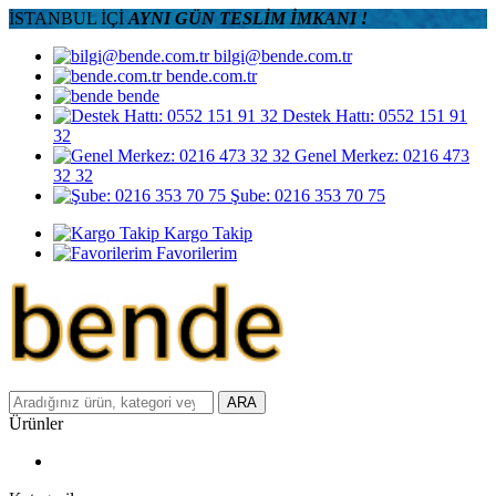
İSTANBUL İÇİ
AYNI GÜN TESLİM İMKANI !
bilgi@bende.com.tr
bende.com.tr
bende
Destek Hattı: 0552 151 91
32
Genel Merkez: 0216 473
32 32
Şube: 0216 353 70 75
Kargo Takip
Favorilerim
ARA
Ürünler