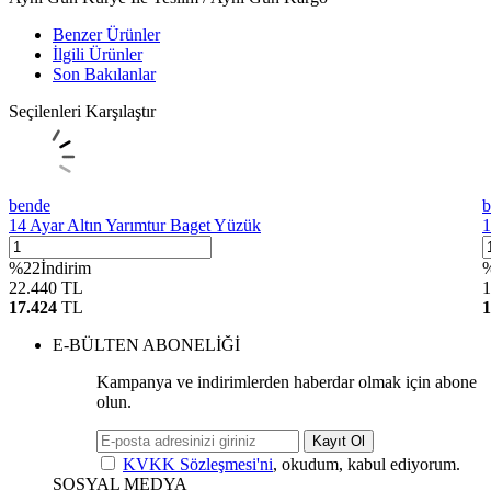
Benzer Ürünler
İlgili Ürünler
Son Bakılanlar
Seçilenleri Karşılaştır
bende
b
14 Ayar Altın Yarımtur Baget Yüzük
1
%
22
İndirim
22.440
TL
1
17.424
TL
1
E-BÜLTEN ABONELİĞİ
Kampanya ve indirimlerden haberdar olmak için abone
olun.
Kayıt Ol
KVKK Sözleşmesi'ni
, okudum, kabul ediyorum.
SOSYAL MEDYA