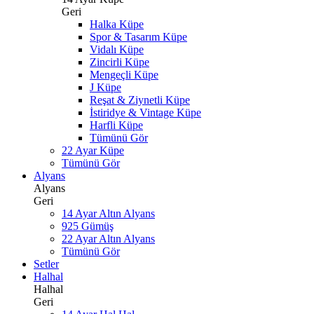
Geri
Halka Küpe
Spor & Tasarım Küpe
Vidalı Küpe
Zincirli Küpe
Mengeçli Küpe
J Küpe
Reşat & Ziynetli Küpe
İstiridye & Vintage Küpe
Harfli Küpe
Tümünü Gör
22 Ayar Küpe
Tümünü Gör
Alyans
Alyans
Geri
14 Ayar Altın Alyans
925 Gümüş
22 Ayar Altın Alyans
Tümünü Gör
Setler
Halhal
Halhal
Geri