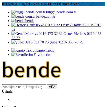
İSTANBUL İÇİ
AYNI GÜN TESLİM İMKANI !
bilgi@bende.com.tr
bende.com.tr
bende
Destek Hattı: 0552 151 91
32
Genel Merkez: 0216 473
32 32
Şube: 0216 353 70 75
Kargo Takip
Favorilerim
ARA
Ürünler