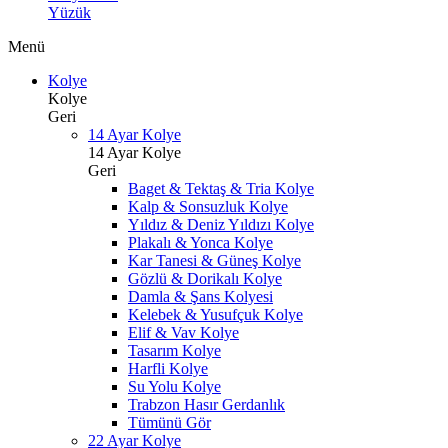
Yüzük
Menü
Kolye
Kolye
Geri
14 Ayar Kolye
14 Ayar Kolye
Geri
Baget & Tektaş & Tria Kolye
Kalp & Sonsuzluk Kolye
Yıldız & Deniz Yıldızı Kolye
Plakalı & Yonca Kolye
Kar Tanesi & Güneş Kolye
Gözlü & Dorikalı Kolye
Damla & Şans Kolyesi
Kelebek & Yusufçuk Kolye
Elif & Vav Kolye
Tasarım Kolye
Harfli Kolye
Su Yolu Kolye
Trabzon Hasır Gerdanlık
Tümünü Gör
22 Ayar Kolye