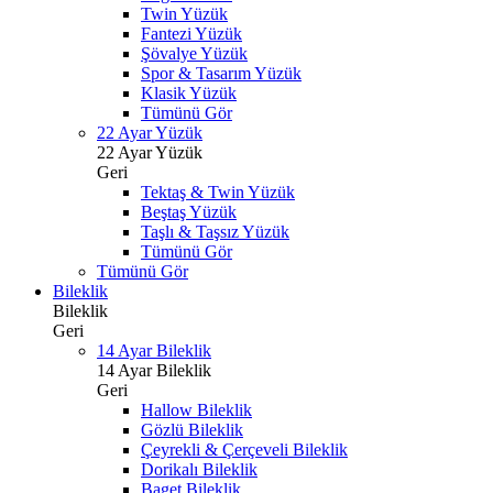
Twin Yüzük
Fantezi Yüzük
Şövalye Yüzük
Spor & Tasarım Yüzük
Klasik Yüzük
Tümünü Gör
22 Ayar Yüzük
22 Ayar Yüzük
Geri
Tektaş & Twin Yüzük
Beştaş Yüzük
Taşlı & Taşsız Yüzük
Tümünü Gör
Tümünü Gör
Bileklik
Bileklik
Geri
14 Ayar Bileklik
14 Ayar Bileklik
Geri
Hallow Bileklik
Gözlü Bileklik
Çeyrekli & Çerçeveli Bileklik
Dorikalı Bileklik
Baget Bileklik