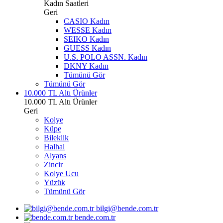
Kadın Saatleri
Geri
CASIO Kadın
WESSE Kadın
SEIKO Kadın
GUESS Kadın
U.S. POLO ASSN. Kadın
DKNY Kadın
Tümünü Gör
Tümünü Gör
10.000 TL Altı Ürünler
10.000 TL Altı Ürünler
Geri
Kolye
Küpe
Bileklik
Halhal
Alyans
Zincir
Kolye Ucu
Yüzük
Tümünü Gör
bilgi@bende.com.tr
bende.com.tr