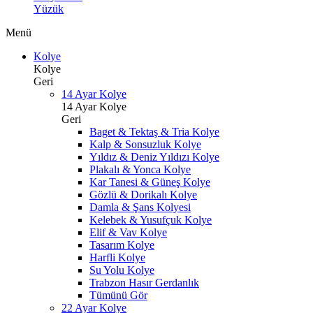
Yüzük
Menü
Kolye
Kolye
Geri
14 Ayar Kolye
14 Ayar Kolye
Geri
Baget & Tektaş & Tria Kolye
Kalp & Sonsuzluk Kolye
Yıldız & Deniz Yıldızı Kolye
Plakalı & Yonca Kolye
Kar Tanesi & Güneş Kolye
Gözlü & Dorikalı Kolye
Damla & Şans Kolyesi
Kelebek & Yusufçuk Kolye
Elif & Vav Kolye
Tasarım Kolye
Harfli Kolye
Su Yolu Kolye
Trabzon Hasır Gerdanlık
Tümünü Gör
22 Ayar Kolye