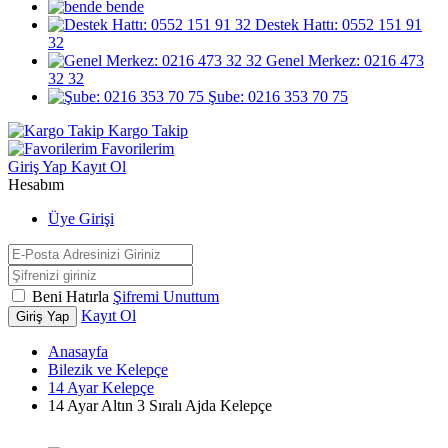
bende
Destek Hattı: 0552 151 91
32
Genel Merkez: 0216 473
32 32
Şube: 0216 353 70 75
Kargo Takip
Favorilerim
Giriş Yap
Kayıt Ol
Hesabım
Üye Girişi
Beni Hatırla
Şifremi Unuttum
Kayıt Ol
Giriş Yap
Anasayfa
Bilezik ve Kelepçe
14 Ayar Kelepçe
14 Ayar Altın 3 Sıralı Ajda Kelepçe