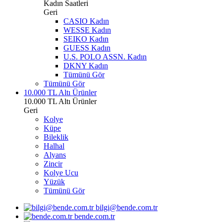
Kadın Saatleri
Geri
CASIO Kadın
WESSE Kadın
SEIKO Kadın
GUESS Kadın
U.S. POLO ASSN. Kadın
DKNY Kadın
Tümünü Gör
Tümünü Gör
10.000 TL Altı Ürünler
10.000 TL Altı Ürünler
Geri
Kolye
Küpe
Bileklik
Halhal
Alyans
Zincir
Kolye Ucu
Yüzük
Tümünü Gör
bilgi@bende.com.tr
bende.com.tr