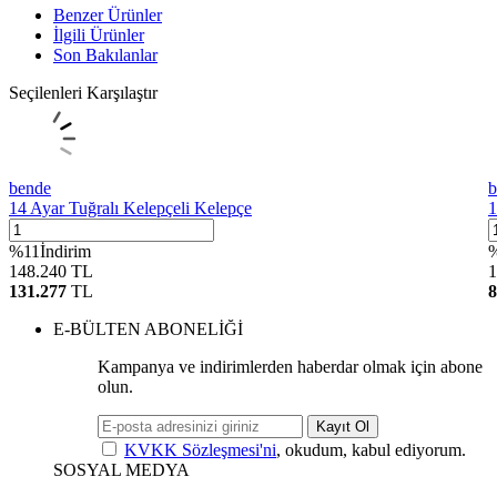
Benzer Ürünler
İlgili Ürünler
Son Bakılanlar
Seçilenleri Karşılaştır
bende
b
14 Ayar Tuğralı Kelepçeli Kelepçe
1
%
11
İndirim
148.240
TL
1
131.277
TL
8
E-BÜLTEN ABONELİĞİ
Kampanya ve indirimlerden haberdar olmak için abone
olun.
Kayıt Ol
KVKK Sözleşmesi'ni
, okudum, kabul ediyorum.
SOSYAL MEDYA