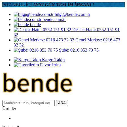
İSTANBUL İÇİ
AYNI GÜN TESLİM İMKANI !
bilgi@bende.com.tr
bende.com.tr
bende
Destek Hattı: 0552 151 91
32
Genel Merkez: 0216 473
32 32
Şube: 0216 353 70 75
Kargo Takip
Favorilerim
ARA
Ürünler