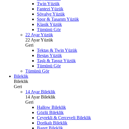
Twin Yüzük
Fantezi Yüzük
Şövalye Yüzük
Spor & Tasarım Yüzük
Klasik Yüzük
Tümünü Gör
22 Ayar Yüzük
22 Ayar Yüzük
Geri
Tektaş & Twin Yüzük
Beştaş Yüzük
Taşlı & Taşsız Yüzük
Tümünü Gör
Tümünü Gör
Bileklik
Bileklik
Geri
14 Ayar Bileklik
14 Ayar Bileklik
Geri
Hallow Bileklik
Gözlü Bileklik
Çeyrekli & Çerçeveli Bileklik
Dorikalı Bileklik
Baget Bileklik