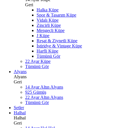
Geri
Halka Küpe
Spor & Tasarım Küpe
Vidalı Küpe
Zincirli Küpe
Mengeçli Küpe
J Küpe
Reşat & Ziynetli Küpe
İstiridye & Vintage Küpe
Harfli Küpe
Tümünü Gör
22 Ayar Küpe
Tümünü Gör
Alyans
Alyans
Geri
14 Ayar Altın Alyans
925 Gümüş
22 Ayar Altın Alyans
Tümünü Gör
Setler
Halhal
Halhal
Geri