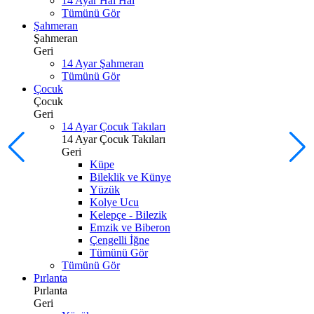
14 Ayar Hal Hal
Tümünü Gör
Şahmeran
Şahmeran
Geri
14 Ayar Şahmeran
Tümünü Gör
Çocuk
Çocuk
Geri
14 Ayar Çocuk Takıları
14 Ayar Çocuk Takıları
Geri
Küpe
Bileklik ve Künye
Yüzük
Kolye Ucu
Kelepçe - Bilezik
Emzik ve Biberon
Çengelli İğne
Tümünü Gör
Tümünü Gör
Pırlanta
Pırlanta
Geri