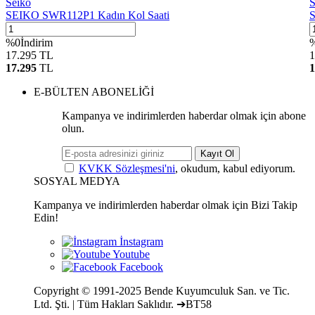
Seiko
S
SEIKO SWR112P1 Kadın Kol Saati
S
%
0
İndirim
17.295
TL
1
17.295
TL
1
E-BÜLTEN ABONELİĞİ
Kampanya ve indirimlerden haberdar olmak için abone
olun.
Kayıt Ol
KVKK Sözleşmesi'ni
, okudum, kabul ediyorum.
SOSYAL MEDYA
Kampanya ve indirimlerden haberdar olmak için Bizi Takip
Edin!
Copyright © 1991-2025 Bende Kuyumculuk San. ve Tic.
Ltd. Şti. | Tüm Hakları Saklıdır. ➔BT58