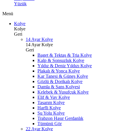
Yüzük
Menü
Kolye
Kolye
Geri
14 Ayar Kolye
14 Ayar Kolye
Geri
Baget & Tektaş & Tria Kolye
Kalp & Sonsuzluk Kolye
Yıldız & Deniz Yıldızı Kolye
Plakalı & Yonca Kolye
Kar Tanesi & Güneş Kolye
Gözlü & Dorikalı Kolye
Damla & Şans Kolyesi
Kelebek & Yusufçuk Kolye
Elif & Vav Kolye
Tasarım Kolye
Harfli Kolye
Su Yolu Kolye
Trabzon Hasır Gerdanlık
Tümünü Gör
22 Ayar Kolye