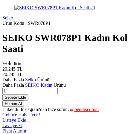
Seiko
Ürün Kodu :
SWR078P1
SEIKO SWR078P1 Kadın Kol
Saati
%
0
İndirim
20.245
TL
20.245
TL
Daha Fazla
Seiko
Ürünü
Daha Fazla
SEIKO Kadın
Ürünü
Sepete Ekle
Hemen Al
Tükendi. Instagram'dan bize sorun:
@bende.com.tr
Gelince Haber Ver !
Listeye Ekle
Tavsiye Et
Fiyat Alarmı