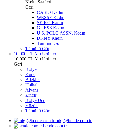
Kadın Saatleri
Geri
CASIO Kadın
WESSE Kadın
SEIKO Kadın
GUESS Kadın
U.S. POLO ASSN. Kadın
DKNY Kadın
Tümünü Gör
Tümünü Gör
10.000 TL Altı Ürünler
10.000 TL Altı Ürünler
Geri
Kolye
Küpe
Bileklik
Halhal
Alyans
Zincir
Kolye Ucu
Yüzük
Tümünü Gör
bilgi@bende.com.tr
bende.com.tr