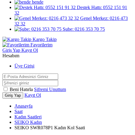
bende
Destek Hattı: 0552 151 91
32
Genel Merkez: 0216 473
32 32
Şube: 0216 353 70 75
Kargo Takip
Favorilerim
Giriş Yap
Kayıt Ol
Hesabım
Üye Girişi
Beni Hatırla
Şifremi Unuttum
Kayıt Ol
Giriş Yap
Anasayfa
Saat
Kadın Saatleri
SEIKO Kadın
SEIKO SWR078P1 Kadın Kol Saati