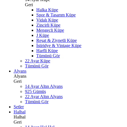
Geri
Halka Küpe
Spor & Tasarım Küpe
Vidalı Küpe
Zincirli Küpe
Mengeçli Küpe
J Küpe
Reşat & Ziynetli Küpe
İstiridye & Vintage Küpe
Harfli Küpe
Tümünü Gör
22 Ayar Küpe
Tümünü Gör
Alyans
Alyans
Geri
14 Ayar Altın Alyans
925 Gümüş
22 Ayar Altın Alyans
Tümünü Gör
Setler
Halhal
Halhal
Geri