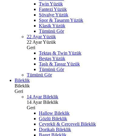
Twin Yüzük
Fantezi Yüzük
Şövalye Yüzük
Spor & Tasarım Yüzük
Klasik Yüzük
Tümünü Gör
22 Ayar Yüzük
22 Ayar Yüzük
Geri
Tektaş & Twin Yüzük
Beştaş Yüzük
Taşlı & Taşsız Yüzük
Tümünü Gör
Tümünü Gör
Bileklik
Bileklik
Geri
14 Ayar Bileklik
14 Ayar Bileklik
Geri
Hallow Bileklik
Gözlü Bileklik
Çeyrekli & Çerçeveli Bileklik
Dorikalı Bileklik
Baget Bileklik