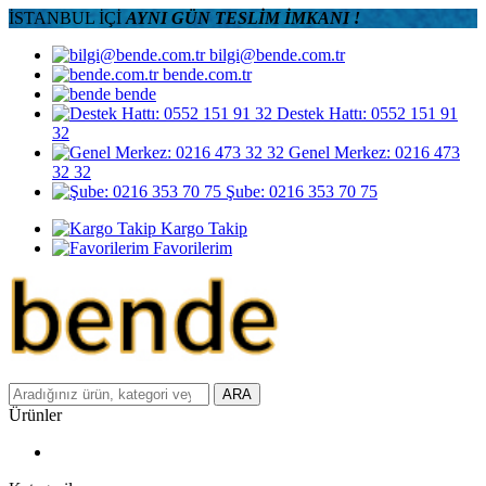
İSTANBUL İÇİ
AYNI GÜN TESLİM İMKANI !
bilgi@bende.com.tr
bende.com.tr
bende
Destek Hattı: 0552 151 91
32
Genel Merkez: 0216 473
32 32
Şube: 0216 353 70 75
Kargo Takip
Favorilerim
ARA
Ürünler