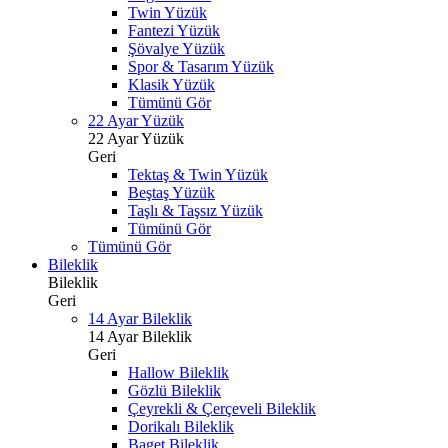
Twin Yüzük
Fantezi Yüzük
Şövalye Yüzük
Spor & Tasarım Yüzük
Klasik Yüzük
Tümünü Gör
22 Ayar Yüzük
22 Ayar Yüzük
Geri
Tektaş & Twin Yüzük
Beştaş Yüzük
Taşlı & Taşsız Yüzük
Tümünü Gör
Tümünü Gör
Bileklik
Bileklik
Geri
14 Ayar Bileklik
14 Ayar Bileklik
Geri
Hallow Bileklik
Gözlü Bileklik
Çeyrekli & Çerçeveli Bileklik
Dorikalı Bileklik
Baget Bileklik