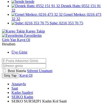
bende
Destek Hattı: 0552 151 91
32
Genel Merkez: 0216 473
32 32
Şube: 0216 353 70 75
Kargo Takip
Favorilerim
Giriş Yap
Kayıt Ol
Hesabım
Üye Girişi
Beni Hatırla
Şifremi Unuttum
Kayıt Ol
Giriş Yap
Anasayfa
Saat
Kadın Saatleri
SEIKO Kadın
SEIKO SUR582P1 Kadın Kol Saati