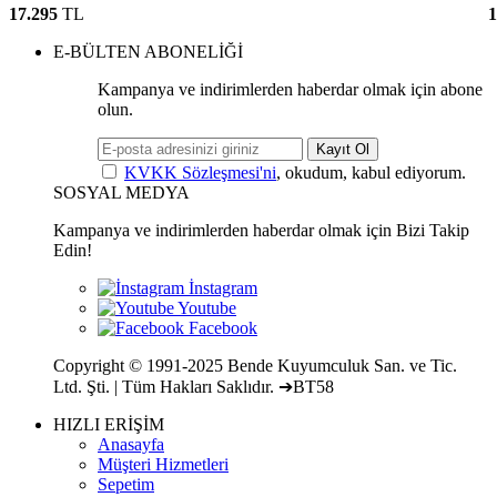
17.295
TL
1
E-BÜLTEN ABONELİĞİ
Kampanya ve indirimlerden haberdar olmak için abone
olun.
Kayıt Ol
KVKK Sözleşmesi'ni
, okudum, kabul ediyorum.
SOSYAL MEDYA
Kampanya ve indirimlerden haberdar olmak için Bizi Takip
Edin!
Copyright © 1991-2025 Bende Kuyumculuk San. ve Tic.
Ltd. Şti. | Tüm Hakları Saklıdır. ➔BT58
HIZLI ERİŞİM
Anasayfa
Müşteri Hizmetleri
Sepetim