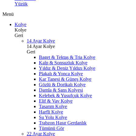
Yüzük
Menü
Kolye
Kolye
Geri
14 Ayar Kolye
14 Ayar Kolye
Geri
Baget & Tektaş & Tria Kolye
Kalp & Sonsuzluk Kolye
Yıldız & Deniz Yıldızı Kolye
Plakalı & Yonca Kolye
Kar Tanesi & Güneş Kolye
Gözlü & Dorikalı Kolye
Damla & Şans Kolyesi
Kelebek & Yusufçuk Kolye
Elif & Vav Kolye
Tasarım Kolye
Harfli Kolye
Su Yolu Kolye
Trabzon Hasır Gerdanlık
Tümünü Gör
22 Ayar Kolye