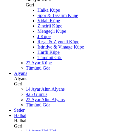
Geri
Halka Küpe
Spor & Tasarım Küpe
Vidalı Küpe
Zincirli Küpe
Mengeçli Küpe
J Küpe
Reşat & Ziynetli Küpe
İstiridye & Vintage Küpe
Harfli Küpe
Tümünü Gör
22 Ayar Küpe
Tümünü Gör
Alyans
Alyans
Geri
14 Ayar Altın Alyans
925 Gümüş
22 Ayar Altın Alyans
Tümünü Gör
Setler
Halhal
Halhal
Geri