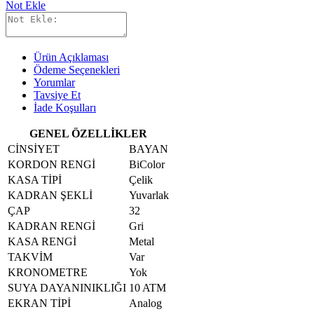
Not Ekle
Ürün Açıklaması
Ödeme Seçenekleri
Yorumlar
Tavsiye Et
İade Koşulları
GENEL ÖZELLİKLER
CİNSİYET
BAYAN
KORDON RENGİ
BiColor
KASA TİPİ
Çelik
KADRAN ŞEKLİ
Yuvarlak
ÇAP
32
KADRAN RENGİ
Gri
KASA RENGİ
Metal
TAKVİM
Var
KRONOMETRE
Yok
SUYA DAYANINIKLIĞI
10 ATM
EKRAN TİPİ
Analog