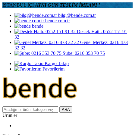
İSTANBUL İÇİ
AYNI GÜN TESLİM İMKANI !
bilgi@bende.com.tr
bende.com.tr
bende
Destek Hattı: 0552 151 91
32
Genel Merkez: 0216 473
32 32
Şube: 0216 353 70 75
Kargo Takip
Favorilerim
ARA
Ürünler