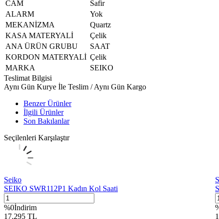
CAM
Safir
ALARM
Yok
MEKANİZMA
Quartz
KASA MATERYALİ
Çelik
ANA ÜRÜN GRUBU
SAAT
KORDON MATERYALİ
Çelik
MARKA
SEIKO
Teslimat Bilgisi
Aynı Gün Kurye İle Teslim / Aynı Gün Kargo
Benzer Ürünler
İlgili Ürünler
Son Bakılanlar
Seçilenleri Karşılaştır
Seiko
S
SEIKO SWR112P1 Kadın Kol Saati
S
%
0
İndirim
17.295
TL
1