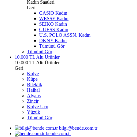
Kadın Saatleri
Geri
CASIO Kadın
WESSE Kadın
SEIKO Kadın
GUESS Kadın
U.S. POLO ASSN. Kadın
DKNY Kadın
Tümünü Gör
Tümünü Gör
10.000 TL Altı Ürünler
10.000 TL Altı Ürünler
Geri
Kolye
Küpe
Bileklik
Halhal
Alyans
Zincir
Kolye Ucu
Yüzük
Tümünü Gör
bilgi@bende.com.tr
bende.com.tr