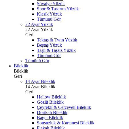
Şövalye Yüzük
Spor & Tasarım Yüzük
Klasik Yüzük
Tümünü Gör
22 Ayar Yüzük
22 Ayar Yüzük
Geri
Tektaş & Twin Yüzük
Beştaş Yüzük
Taşlı & Taşsız Yüzük
Tümünü Gör
Tümünü Gör
Bileklik
Bileklik
Geri
14 Ayar Bileklik
14 Ayar Bileklik
Geri
Hallow Bileklik
Gözlü Bileklik
Çeyrekli & Çerçeveli Bileklik
Dorikalı Bileklik
Baget Bileklik
Sonsuzluk & Kartanesi Bileklik
Plakalı Bileklik