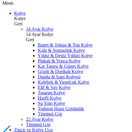
Menü
Kolye
Kolye
Geri
14 Ayar Kolye
14 Ayar Kolye
Geri
Baget & Tektaş & Tria Kolye
Kalp & Sonsuzluk Kolye
Yıldız & Deniz Yıldızı Kolye
Plakalı & Yonca Kolye
Kar Tanesi & Güneş Kolye
Gözlü & Dorikalı Kolye
Damla & Şans Kolyesi
Kelebek & Yusufçuk Kolye
Elif & Vav Kolye
Tasarım Kolye
Harfli Kolye
Su Yolu Kolye
Trabzon Hasır Gerdanlık
Tümünü Gör
22 Ayar Kolye
Tümünü Gör
Zincir ve Kolye Ucu