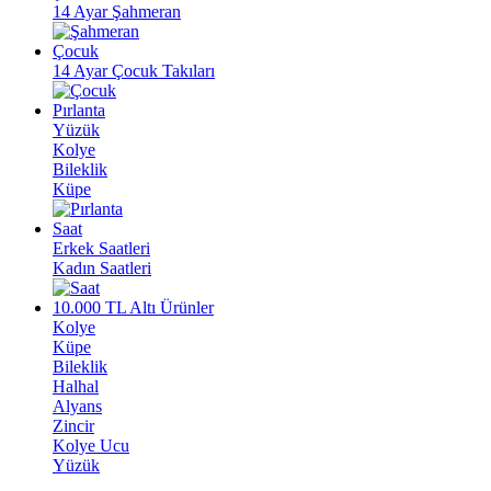
14 Ayar Şahmeran
Çocuk
14 Ayar Çocuk Takıları
Pırlanta
Yüzük
Kolye
Bileklik
Küpe
Saat
Erkek Saatleri
Kadın Saatleri
10.000 TL Altı Ürünler
Kolye
Küpe
Bileklik
Halhal
Alyans
Zincir
Kolye Ucu
Yüzük