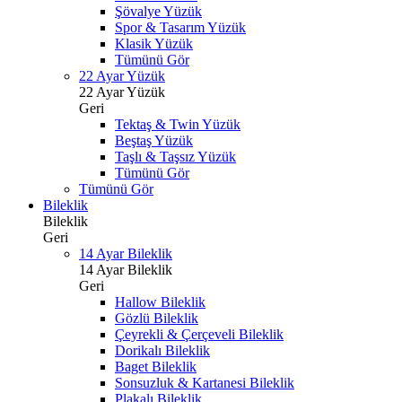
Şövalye Yüzük
Spor & Tasarım Yüzük
Klasik Yüzük
Tümünü Gör
22 Ayar Yüzük
22 Ayar Yüzük
Geri
Tektaş & Twin Yüzük
Beştaş Yüzük
Taşlı & Taşsız Yüzük
Tümünü Gör
Tümünü Gör
Bileklik
Bileklik
Geri
14 Ayar Bileklik
14 Ayar Bileklik
Geri
Hallow Bileklik
Gözlü Bileklik
Çeyrekli & Çerçeveli Bileklik
Dorikalı Bileklik
Baget Bileklik
Sonsuzluk & Kartanesi Bileklik
Plakalı Bileklik