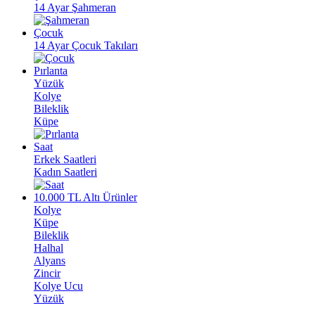
14 Ayar Şahmeran
Çocuk
14 Ayar Çocuk Takıları
Pırlanta
Yüzük
Kolye
Bileklik
Küpe
Saat
Erkek Saatleri
Kadın Saatleri
10.000 TL Altı Ürünler
Kolye
Küpe
Bileklik
Halhal
Alyans
Zincir
Kolye Ucu
Yüzük