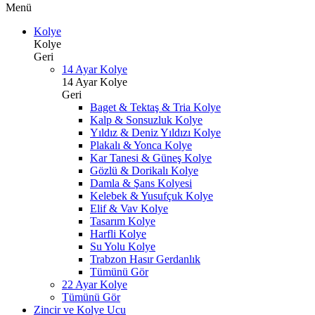
Menü
Kolye
Kolye
Geri
14 Ayar Kolye
14 Ayar Kolye
Geri
Baget & Tektaş & Tria Kolye
Kalp & Sonsuzluk Kolye
Yıldız & Deniz Yıldızı Kolye
Plakalı & Yonca Kolye
Kar Tanesi & Güneş Kolye
Gözlü & Dorikalı Kolye
Damla & Şans Kolyesi
Kelebek & Yusufçuk Kolye
Elif & Vav Kolye
Tasarım Kolye
Harfli Kolye
Su Yolu Kolye
Trabzon Hasır Gerdanlık
Tümünü Gör
22 Ayar Kolye
Tümünü Gör
Zincir ve Kolye Ucu