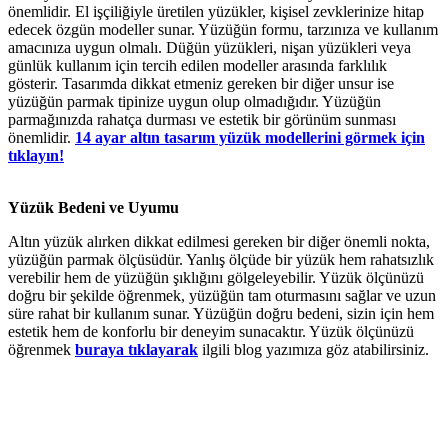
önemlidir. El işçiliğiyle üretilen yüzükler, kişisel zevklerinize hitap
edecek özgün modeller sunar. Yüzüğün formu, tarzınıza ve kullanım
amacınıza uygun olmalı. Düğün yüzükleri, nişan yüzükleri veya
günlük kullanım için tercih edilen modeller arasında farklılık
gösterir. Tasarımda dikkat etmeniz gereken bir diğer unsur ise
yüzüğün parmak tipinize uygun olup olmadığıdır. Yüzüğün
parmağınızda rahatça durması ve estetik bir görünüm sunması
önemlidir.
14 ayar altın tasarım yüzük modellerini görmek için
tıklayın!
Yüzük Bedeni ve Uyumu
Altın yüzük alırken dikkat edilmesi gereken bir diğer önemli nokta,
yüzüğün parmak ölçüsüdür. Yanlış ölçüde bir yüzük hem rahatsızlık
verebilir hem de yüzüğün şıklığını gölgeleyebilir. Yüzük ölçünüzü
doğru bir şekilde öğrenmek, yüzüğün tam oturmasını sağlar ve uzun
süre rahat bir kullanım sunar. Yüzüğün doğru bedeni, sizin için hem
estetik hem de konforlu bir deneyim sunacaktır. Yüzük ölçünüzü
öğrenmek
buraya tıklayarak
ilgili blog yazımıza göz atabilirsiniz.