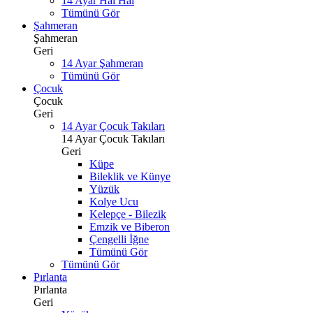
14 Ayar Hal Hal
Tümünü Gör
Şahmeran
Şahmeran
Geri
14 Ayar Şahmeran
Tümünü Gör
Çocuk
Çocuk
Geri
14 Ayar Çocuk Takıları
14 Ayar Çocuk Takıları
Geri
Küpe
Bileklik ve Künye
Yüzük
Kolye Ucu
Kelepçe - Bilezik
Emzik ve Biberon
Çengelli İğne
Tümünü Gör
Tümünü Gör
Pırlanta
Pırlanta
Geri