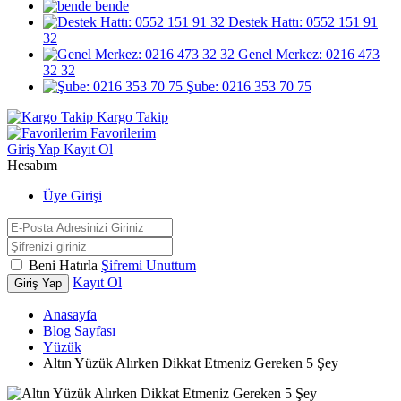
bende
Destek Hattı: 0552 151 91
32
Genel Merkez: 0216 473
32 32
Şube: 0216 353 70 75
Kargo Takip
Favorilerim
Giriş Yap
Kayıt Ol
Hesabım
Üye Girişi
Beni Hatırla
Şifremi Unuttum
Kayıt Ol
Giriş Yap
Anasayfa
Blog Sayfası
Yüzük
Altın Yüzük Alırken Dikkat Etmeniz Gereken 5 Şey