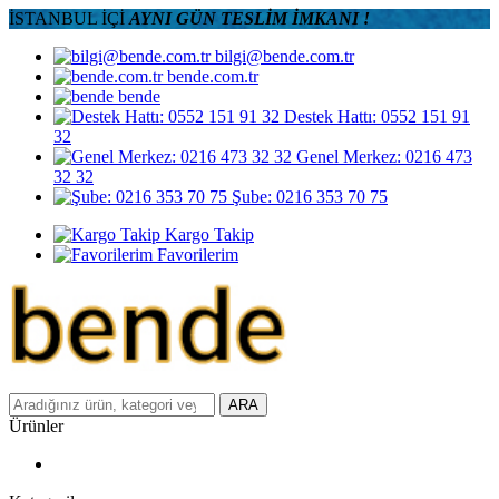
İSTANBUL İÇİ
AYNI GÜN TESLİM İMKANI !
bilgi@bende.com.tr
bende.com.tr
bende
Destek Hattı: 0552 151 91
32
Genel Merkez: 0216 473
32 32
Şube: 0216 353 70 75
Kargo Takip
Favorilerim
ARA
Ürünler