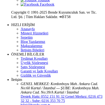
Copyright © 1991-2025 Bende Kuyumculuk San. ve Tic.
Ltd. Şti. | Tüm Hakları Saklıdır. ➔BT58
HIZLI ERİŞİM
Anasayfa
Müşteri Hizmetleri
Sepetim
Blog Yazılarımız
Mağazalarımız
İletişim Bilgileri
ÖNEMLİ BİLGİLER
Teslimat Koşulları
Üyelik Sözleşmesi
Satış Sözleşmesi
Garanti ve İade Koşulları
Gizlilik ve Güvenlik
İletişim
GENEL MERKEZ: Kordonboyu Mah. Ankara Cad.
No:60 Kartal / İstanbul --- ŞUBE: Kordonboyu Mah.
Ankara Cad. No:39/A Kartal / İstanbul
Destek Hattı: 0552 151 91 32 Genel Merkez: 0216 473
32 32 - Şube: 0216 353 70 75
bilgi@bende.com.tr