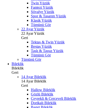
Twin Yüzük
Fantezi Yüzük
Şövalye Yüzük
Spor & Tasarım Yüzük
Klasik Yüzük
Tümünü Gör
22 Ayar Yüzük
22 Ayar Yüzük
Geri
Tektaş & Twin Yüzük
Beştaş Yüzük
Taşlı & Taşsız Yüzük
Tümünü Gör
Tümünü Gör
Bileklik
Bileklik
Geri
14 Ayar Bileklik
14 Ayar Bileklik
Geri
Hallow Bileklik
Gözlü Bileklik
Çeyrekli & Çerçeveli Bileklik
Dorikalı Bileklik
Baget Bileklik