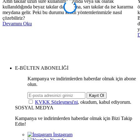
Altın takılar uzun süre kullanılmadığında veya sık olarak
Y
kullanıldığında beyaz takılar da sararma, sarı takılar da ise kararma
ö
meydana gelir. Peki bu durumu kendi yöntemlerinmizle nasıl
k
çözebiliriz?
B
Devamını Oku
d
y
D
E-BÜLTEN ABONELİĞİ
Kampanya ve indirimlerden haberdar olmak için abone
olun.
Kayıt Ol
KVKK Sözleşmesi'ni
, okudum, kabul ediyorum.
SOSYAL MEDYA
Kampanya ve indirimlerden haberdar olmak için Bizi Takip
Edin!