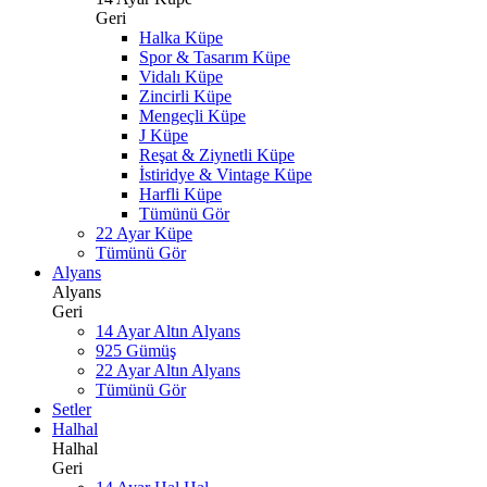
Geri
Halka Küpe
Spor & Tasarım Küpe
Vidalı Küpe
Zincirli Küpe
Mengeçli Küpe
J Küpe
Reşat & Ziynetli Küpe
İstiridye & Vintage Küpe
Harfli Küpe
Tümünü Gör
22 Ayar Küpe
Tümünü Gör
Alyans
Alyans
Geri
14 Ayar Altın Alyans
925 Gümüş
22 Ayar Altın Alyans
Tümünü Gör
Setler
Halhal
Halhal
Geri