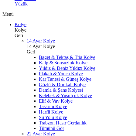
Yüzük
Menü
Kolye
Kolye
Geri
14 Ayar Kolye
14 Ayar Kolye
Geri
Baget & Tektaş & Tria Kolye
Kalp & Sonsuzluk Kolye
Yıldız & Deniz Yıldızı Kolye
Plakalı & Yonca Kolye
Kar Tanesi & Güneş Kolye
Gözlü & Dorikalı Kolye
Damla & Şans Kolyesi
Kelebek & Yusufçuk Kolye
Elif & Vav Kolye
Tasarım Kolye
Harfli Kolye
Su Yolu Kolye
Trabzon Hasır Gerdanlık
Tümünü Gör
22 Ayar Kolye