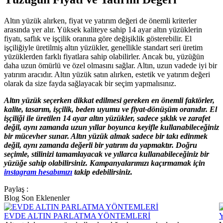
Altın yüzük alırken, fiyat ve yatırım değeri de önemli kriterler
arasında yer alır. Yüksek kaliteye sahip 14 ayar altın yüzüklerin
fiyatı, saflık ve işçilik oranına göre değişiklik gösterebilir. El
işçiliğiyle üretilmiş altın yüzükler, genellikle standart seri üretim
yüzüklerden farklı fiyatlara sahip olabilirler. Ancak bu, yüzüğün
daha uzun ömürlü ve özel olmasını sağlar. Altın, uzun vadede iyi bir
yatırım aracıdır. Altın yüzük satın alırken, estetik ve yatırım değeri
olarak da size fayda sağlayacak bir seçim yapmalısınız.
Altın yüzük seçerken dikkat edilmesi gereken en önemli faktörler,
kalite, tasarım, işçilik, beden uyumu ve fiyat-dönüşüm oranıdır. El
işçiliği ile üretilen 14 ayar altın yüzükler, sadece şıklık ve zarafet
değil, aynı zamanda uzun yıllar boyunca keyifle kullanabileceğiniz
bir mücevher sunar. Altın yüzük almak sadece bir takı edinmek
değil, aynı zamanda değerli bir yatırım da yapmaktır. Doğru
seçimle, stilinizi tamamlayacak ve yıllarca kullanabileceğiniz bir
yüzüğe sahip olabilirsiniz. Kampanyalarımızı kaçırmamak için
instagram hesabımızı
takip edebilirsiniz.
Paylaş :
Blog Son Eklenenler
EVDE ALTIN PARLATMA YÖNTEMLERİ
Y