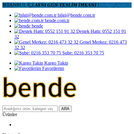
İSTANBUL İÇİ
AYNI GÜN TESLİM İMKANI !
bilgi@bende.com.tr
bende.com.tr
bende
Destek Hattı: 0552 151 91
32
Genel Merkez: 0216 473
32 32
Şube: 0216 353 70 75
Kargo Takip
Favorilerim
ARA
Ürünler