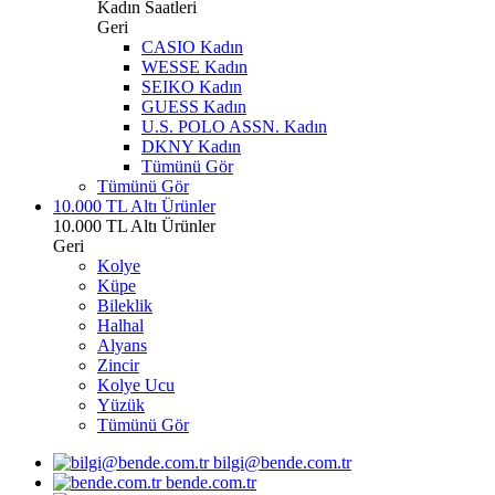
Kadın Saatleri
Geri
CASIO Kadın
WESSE Kadın
SEIKO Kadın
GUESS Kadın
U.S. POLO ASSN. Kadın
DKNY Kadın
Tümünü Gör
Tümünü Gör
10.000 TL Altı Ürünler
10.000 TL Altı Ürünler
Geri
Kolye
Küpe
Bileklik
Halhal
Alyans
Zincir
Kolye Ucu
Yüzük
Tümünü Gör
bilgi@bende.com.tr
bende.com.tr