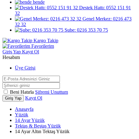
bende
Destek Hattı: 0552 151 91
32
Genel Merkez: 0216 473
32 32
Şube: 0216 353 70 75
Kargo Takip
Favorilerim
Giriş Yap
Kayıt Ol
Hesabım
Üye Girişi
Beni Hatırla
Şifremi Unuttum
Kayıt Ol
Giriş Yap
Anasayfa
Yüzük
14 Ayar Yüzük
Tektaş & Beştaş Yüzük
14 Ayar Altın Tektaş Yüzük