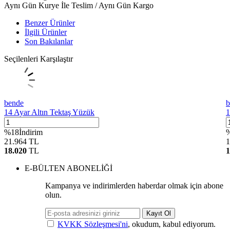
Aynı Gün Kurye İle Teslim / Aynı Gün Kargo
Benzer Ürünler
İlgili Ürünler
Son Bakılanlar
Seçilenleri Karşılaştır
bende
b
14 Ayar Altın Tektaş Yüzük
1
%
18
İndirim
21.964
TL
1
18.020
TL
1
E-BÜLTEN ABONELİĞİ
Kampanya ve indirimlerden haberdar olmak için abone
olun.
Kayıt Ol
KVKK Sözleşmesi'ni
, okudum, kabul ediyorum.