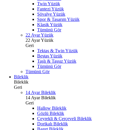
Twin Yüzük
Fantezi Yüzük
Şövalye Yüzük
Spor & Tasarım Yüzük
Klasik Yüzük
Tümünü Gör
22 Ayar Yüzük
22 Ayar Yüzük
Geri
Tektaş & Twin Yüzük
Beştaş Yüzük
Taşlı & Taşsız Yüzük
Tümünü Gör
Tümünü Gör
Bileklik
Bileklik
Geri
14 Ayar Bileklik
14 Ayar Bileklik
Geri
Hallow Bileklik
Gözlü Bileklik
Çeyrekli & Çerçeveli Bileklik
Dorikalı Bileklik
Baget Bileklik