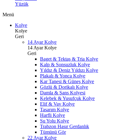
Yüzük
Menü
Kolye
Kolye
Geri
14 Ayar Kolye
14 Ayar Kolye
Geri
Baget & Tektaş & Tria Kolye
Kalp & Sonsuzluk Kolye
Yıldız & Deniz Yıldızı Kolye
Plakalı & Yonca Kolye
Kar Tanesi & Güneş Kolye
Gözlü & Dorikalı Kolye
Damla & Şans Kolyesi
Kelebek & Yusufçuk Kolye
Elif & Vav Kolye
Tasarım Kolye
Harfli Kolye
Su Yolu Kolye
Trabzon Hasır Gerdanlık
Tümünü Gör
22 Ayar Kolye