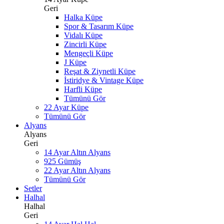
Geri
Halka Küpe
Spor & Tasarım Küpe
Vidalı Küpe
Zincirli Küpe
Mengeçli Küpe
J Küpe
Reşat & Ziynetli Küpe
İstiridye & Vintage Küpe
Harfli Küpe
Tümünü Gör
22 Ayar Küpe
Tümünü Gör
Alyans
Alyans
Geri
14 Ayar Altın Alyans
925 Gümüş
22 Ayar Altın Alyans
Tümünü Gör
Setler
Halhal
Halhal
Geri