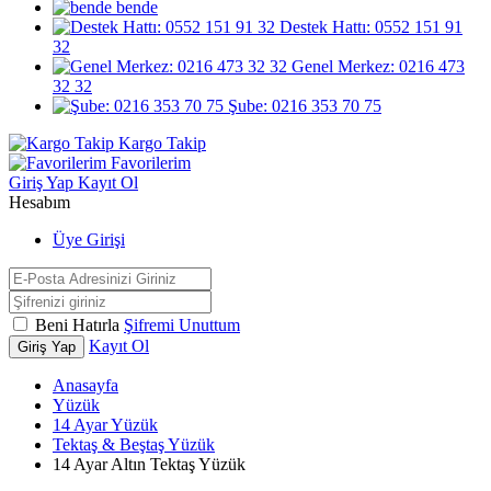
bende
Destek Hattı: 0552 151 91
32
Genel Merkez: 0216 473
32 32
Şube: 0216 353 70 75
Kargo Takip
Favorilerim
Giriş Yap
Kayıt Ol
Hesabım
Üye Girişi
Beni Hatırla
Şifremi Unuttum
Kayıt Ol
Giriş Yap
Anasayfa
Yüzük
14 Ayar Yüzük
Tektaş & Beştaş Yüzük
14 Ayar Altın Tektaş Yüzük