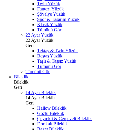
Twin Yüzük
Fantezi Yüzük
Şövalye Yüzük
Spor & Tasarım Yüzük
Klasik Yüzük
Tümünü Gör
22 Ayar Yüzük
22 Ayar Yüzük
Geri
Tektaş & Twin Yüzük
Beştaş Yüzük
Taşlı & Taşsız Yüzük
Tümünü Gör
Tümünü Gör
Bileklik
Bileklik
Geri
14 Ayar Bileklik
14 Ayar Bileklik
Geri
Hallow Bileklik
Gözlü Bileklik
Çeyrekli & Çerçeveli Bileklik
Dorikalı Bileklik
Baget Bileklik