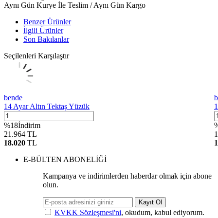
Aynı Gün Kurye İle Teslim / Aynı Gün Kargo
Benzer Ürünler
İlgili Ürünler
Son Bakılanlar
Seçilenleri Karşılaştır
bende
b
14 Ayar Altın Tektaş Yüzük
1
%
18
İndirim
21.964
TL
1
18.020
TL
1
E-BÜLTEN ABONELİĞİ
Kampanya ve indirimlerden haberdar olmak için abone
olun.
Kayıt Ol
KVKK Sözleşmesi'ni
, okudum, kabul ediyorum.