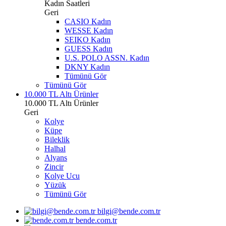
Kadın Saatleri
Geri
CASIO Kadın
WESSE Kadın
SEIKO Kadın
GUESS Kadın
U.S. POLO ASSN. Kadın
DKNY Kadın
Tümünü Gör
Tümünü Gör
10.000 TL Altı Ürünler
10.000 TL Altı Ürünler
Geri
Kolye
Küpe
Bileklik
Halhal
Alyans
Zincir
Kolye Ucu
Yüzük
Tümünü Gör
bilgi@bende.com.tr
bende.com.tr