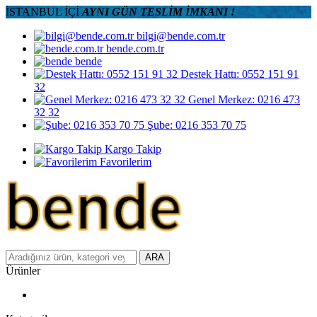
İSTANBUL İÇİ
AYNI GÜN TESLİM İMKANI !
bilgi@bende.com.tr
bende.com.tr
bende
Destek Hattı: 0552 151 91
32
Genel Merkez: 0216 473
32 32
Şube: 0216 353 70 75
Kargo Takip
Favorilerim
ARA
Ürünler