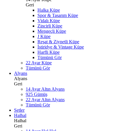
Geri
Halka Küpe
Spor & Tasarım Küpe
Vidalı Küpe
Zincirli Küpe
Mengeçli Küpe
J Küpe
Reşat & Ziynetli Küpe
İstiridye & Vintage Küpe
Harfli Küpe
Tümünü Gör
22 Ayar Küpe
Tümünü Gör
Alyans
Alyans
Geri
14 Ayar Altın Alyans
925 Gümüş
22 Ayar Altın Alyans
Tümünü Gör
Setler
Halhal
Halhal
Geri