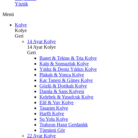
Yüzük
Menü
Kolye
Kolye
Geri
14 Ayar Kolye
14 Ayar Kolye
Geri
Baget & Tektaş & Tria Kolye
Kalp & Sonsuzluk Kolye
Yıldız & Deniz Yıldızı Kolye
Plakalı & Yonca Kolye
Kar Tanesi & Güneş Kolye
Gözlü & Dorikalı Kolye
Damla & Şans Kolyesi
Kelebek & Yusufçuk Kolye
Elif & Vav Kolye
Tasarım Kolye
Harfli Kolye
Su Yolu Kolye
Trabzon Hasır Gerdanlık
Tümünü Gör
22 Ayar Kolye