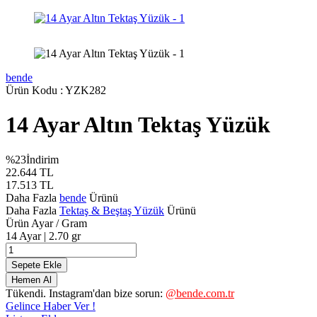
bende
Ürün Kodu :
YZK282
14 Ayar Altın Tektaş Yüzük
%
23
İndirim
22.644
TL
17.513
TL
Daha Fazla
bende
Ürünü
Daha Fazla
Tektaş & Beştaş Yüzük
Ürünü
Ürün Ayar / Gram
14 Ayar | 2.70 gr
Sepete Ekle
Hemen Al
Tükendi. Instagram'dan bize sorun:
@bende.com.tr
Gelince Haber Ver !