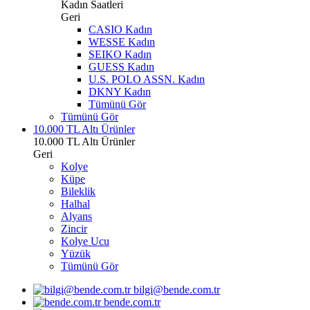
Kadın Saatleri
Geri
CASIO Kadın
WESSE Kadın
SEIKO Kadın
GUESS Kadın
U.S. POLO ASSN. Kadın
DKNY Kadın
Tümünü Gör
Tümünü Gör
10.000 TL Altı Ürünler
10.000 TL Altı Ürünler
Geri
Kolye
Küpe
Bileklik
Halhal
Alyans
Zincir
Kolye Ucu
Yüzük
Tümünü Gör
bilgi@bende.com.tr
bende.com.tr