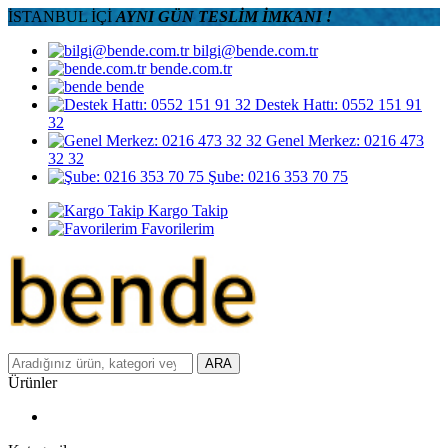
İSTANBUL İÇİ
AYNI GÜN TESLİM İMKANI !
bilgi@bende.com.tr
bende.com.tr
bende
Destek Hattı: 0552 151 91
32
Genel Merkez: 0216 473
32 32
Şube: 0216 353 70 75
Kargo Takip
Favorilerim
ARA
Ürünler