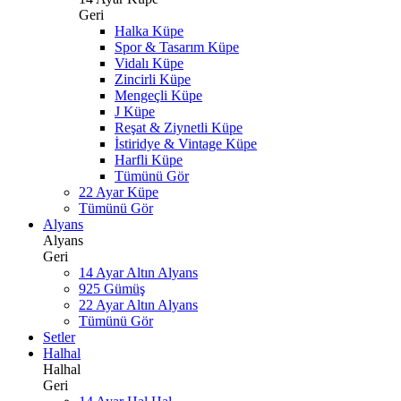
Geri
Halka Küpe
Spor & Tasarım Küpe
Vidalı Küpe
Zincirli Küpe
Mengeçli Küpe
J Küpe
Reşat & Ziynetli Küpe
İstiridye & Vintage Küpe
Harfli Küpe
Tümünü Gör
22 Ayar Küpe
Tümünü Gör
Alyans
Alyans
Geri
14 Ayar Altın Alyans
925 Gümüş
22 Ayar Altın Alyans
Tümünü Gör
Setler
Halhal
Halhal
Geri