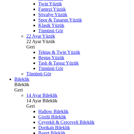
Twin Yüzük
Fantezi Yüzük
Şövalye Yüzük
Spor & Tasarım Yüzük
Klasik Yüzük
Tümünü Gör
22 Ayar Yüzük
22 Ayar Yüzük
Geri
Tektaş & Twin Yüzük
Beştaş Yüzük
Taşlı & Taşsız Yüzük
Tümünü Gör
Tümünü Gör
Bileklik
Bileklik
Geri
14 Ayar Bileklik
14 Ayar Bileklik
Geri
Hallow Bileklik
Gözlü Bileklik
Çeyrekli & Çerçeveli Bileklik
Dorikalı Bileklik
Baget Bileklik