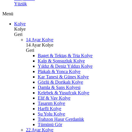
Yüzük
Menü
Kolye
Kolye
Geri
14 Ayar Kolye
14 Ayar Kolye
Geri
Baget & Tektaş & Tria Kolye
Kalp & Sonsuzluk Kolye
Yıldız & Deniz Yıldızı Kolye
Plakalı & Yonca Kolye
Kar Tanesi & Güneş Kolye
Gözlü & Dorikalı Kolye
Damla & Şans Kolyesi
Kelebek & Yusufçuk Kolye
Elif & Vav Kolye
Tasarım Kolye
Harfli Kolye
Su Yolu Kolye
Trabzon Hasır Gerdanlık
Tümünü Gör
22 Ayar Kolye