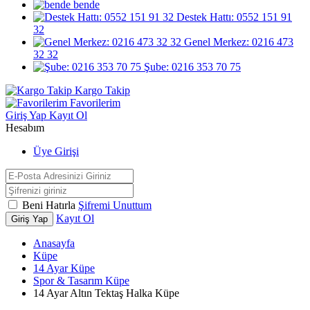
bende
Destek Hattı: 0552 151 91
32
Genel Merkez: 0216 473
32 32
Şube: 0216 353 70 75
Kargo Takip
Favorilerim
Giriş Yap
Kayıt Ol
Hesabım
Üye Girişi
Beni Hatırla
Şifremi Unuttum
Kayıt Ol
Giriş Yap
Anasayfa
Küpe
14 Ayar Küpe
Spor & Tasarım Küpe
14 Ayar Altın Tektaş Halka Küpe