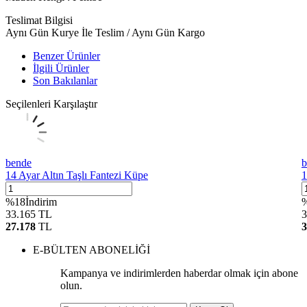
Teslimat Bilgisi
Aynı Gün Kurye İle Teslim / Aynı Gün Kargo
Benzer Ürünler
İlgili Ürünler
Son Bakılanlar
Seçilenleri Karşılaştır
bende
b
14 Ayar Altın Taşlı Fantezi Küpe
1
%
18
İndirim
33.165
TL
3
27.178
TL
3
E-BÜLTEN ABONELİĞİ
Kampanya ve indirimlerden haberdar olmak için abone
olun.