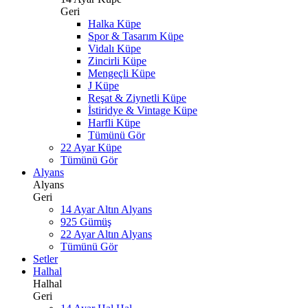
Geri
Halka Küpe
Spor & Tasarım Küpe
Vidalı Küpe
Zincirli Küpe
Mengeçli Küpe
J Küpe
Reşat & Ziynetli Küpe
İstiridye & Vintage Küpe
Harfli Küpe
Tümünü Gör
22 Ayar Küpe
Tümünü Gör
Alyans
Alyans
Geri
14 Ayar Altın Alyans
925 Gümüş
22 Ayar Altın Alyans
Tümünü Gör
Setler
Halhal
Halhal
Geri