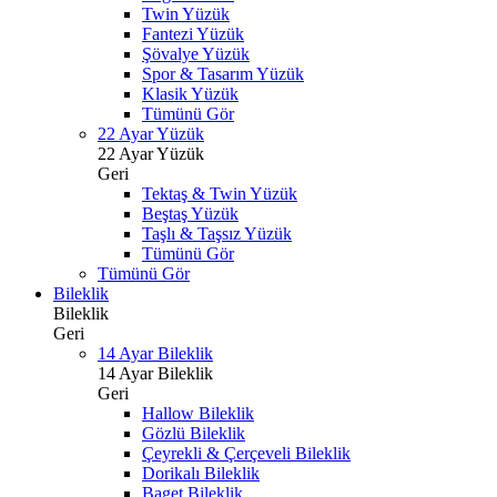
Twin Yüzük
Fantezi Yüzük
Şövalye Yüzük
Spor & Tasarım Yüzük
Klasik Yüzük
Tümünü Gör
22 Ayar Yüzük
22 Ayar Yüzük
Geri
Tektaş & Twin Yüzük
Beştaş Yüzük
Taşlı & Taşsız Yüzük
Tümünü Gör
Tümünü Gör
Bileklik
Bileklik
Geri
14 Ayar Bileklik
14 Ayar Bileklik
Geri
Hallow Bileklik
Gözlü Bileklik
Çeyrekli & Çerçeveli Bileklik
Dorikalı Bileklik
Baget Bileklik