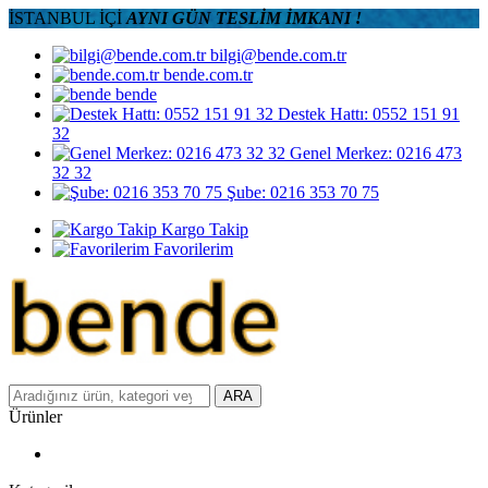
İSTANBUL İÇİ
AYNI GÜN TESLİM İMKANI !
bilgi@bende.com.tr
bende.com.tr
bende
Destek Hattı: 0552 151 91
32
Genel Merkez: 0216 473
32 32
Şube: 0216 353 70 75
Kargo Takip
Favorilerim
ARA
Ürünler