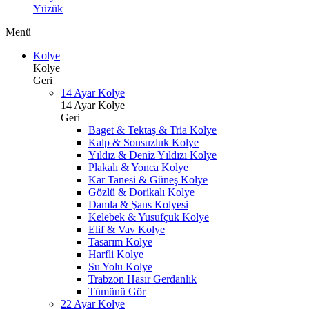
Yüzük
Menü
Kolye
Kolye
Geri
14 Ayar Kolye
14 Ayar Kolye
Geri
Baget & Tektaş & Tria Kolye
Kalp & Sonsuzluk Kolye
Yıldız & Deniz Yıldızı Kolye
Plakalı & Yonca Kolye
Kar Tanesi & Güneş Kolye
Gözlü & Dorikalı Kolye
Damla & Şans Kolyesi
Kelebek & Yusufçuk Kolye
Elif & Vav Kolye
Tasarım Kolye
Harfli Kolye
Su Yolu Kolye
Trabzon Hasır Gerdanlık
Tümünü Gör
22 Ayar Kolye