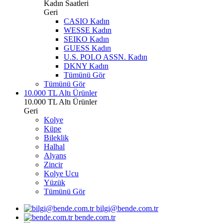
Kadın Saatleri
Geri
CASIO Kadın
WESSE Kadın
SEIKO Kadın
GUESS Kadın
U.S. POLO ASSN. Kadın
DKNY Kadın
Tümünü Gör
Tümünü Gör
10.000 TL Altı Ürünler
10.000 TL Altı Ürünler
Geri
Kolye
Küpe
Bileklik
Halhal
Alyans
Zincir
Kolye Ucu
Yüzük
Tümünü Gör
bilgi@bende.com.tr
bende.com.tr