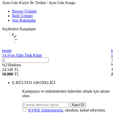
Aynı Gün Kurye İle Teslim / Aynı Gün Kargo
Benzer Ürünler
İlgili Ürünler
Son Bakılanlar
Seçilenleri Karşılaştır
bende
b
14 Ayar Altın Taşlı Küpe
1
%
23
İndirim
24.548
TL
3
18.880
TL
2
E-BÜLTEN ABONELİĞİ
Kampanya ve indirimlerden haberdar olmak için abone
olun.
Kayıt Ol
KVKK Sözleşmesi'ni
, okudum, kabul ediyorum.