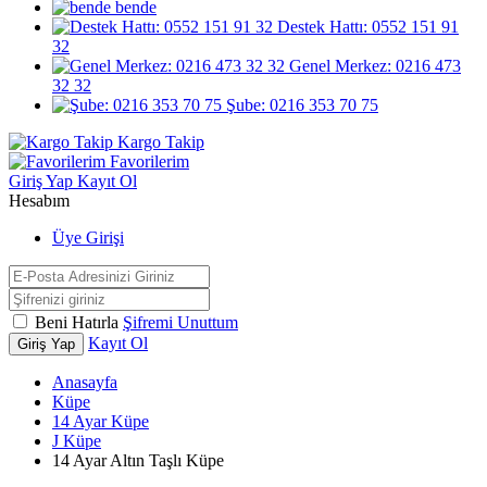
bende
Destek Hattı: 0552 151 91
32
Genel Merkez: 0216 473
32 32
Şube: 0216 353 70 75
Kargo Takip
Favorilerim
Giriş Yap
Kayıt Ol
Hesabım
Üye Girişi
Beni Hatırla
Şifremi Unuttum
Kayıt Ol
Giriş Yap
Anasayfa
Küpe
14 Ayar Küpe
J Küpe
14 Ayar Altın Taşlı Küpe