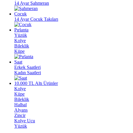
14 Ayar Şahmeran
Çocuk
14 Ayar Çocuk Takıları
Pırlanta
Yüzük
Kolye
Bileklik
Küpe
Saat
Erkek Saatleri
Kadın Saatleri
10.000 TL Altı Ürünler
Kolye
Küpe
Bileklik
Halhal
Alyans
Zincir
Kolye Ucu
Yüzük