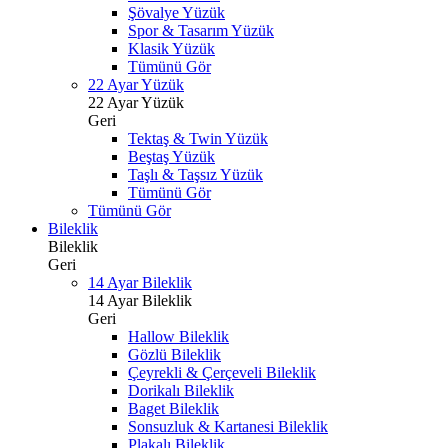
Şövalye Yüzük
Spor & Tasarım Yüzük
Klasik Yüzük
Tümünü Gör
22 Ayar Yüzük
22 Ayar Yüzük
Geri
Tektaş & Twin Yüzük
Beştaş Yüzük
Taşlı & Taşsız Yüzük
Tümünü Gör
Tümünü Gör
Bileklik
Bileklik
Geri
14 Ayar Bileklik
14 Ayar Bileklik
Geri
Hallow Bileklik
Gözlü Bileklik
Çeyrekli & Çerçeveli Bileklik
Dorikalı Bileklik
Baget Bileklik
Sonsuzluk & Kartanesi Bileklik
Plakalı Bileklik