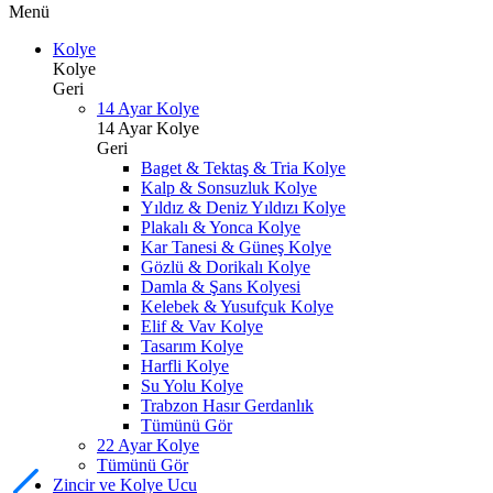
Menü
Kolye
Kolye
Geri
14 Ayar Kolye
14 Ayar Kolye
Geri
Baget & Tektaş & Tria Kolye
Kalp & Sonsuzluk Kolye
Yıldız & Deniz Yıldızı Kolye
Plakalı & Yonca Kolye
Kar Tanesi & Güneş Kolye
Gözlü & Dorikalı Kolye
Damla & Şans Kolyesi
Kelebek & Yusufçuk Kolye
Elif & Vav Kolye
Tasarım Kolye
Harfli Kolye
Su Yolu Kolye
Trabzon Hasır Gerdanlık
Tümünü Gör
22 Ayar Kolye
Tümünü Gör
Zincir ve Kolye Ucu