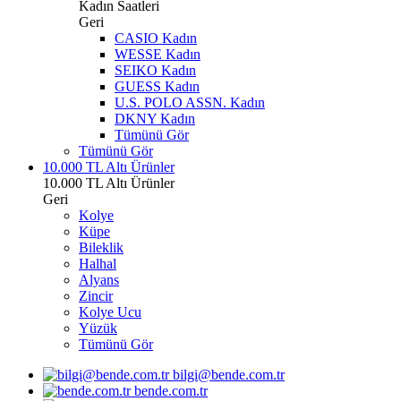
Kadın Saatleri
Geri
CASIO Kadın
WESSE Kadın
SEIKO Kadın
GUESS Kadın
U.S. POLO ASSN. Kadın
DKNY Kadın
Tümünü Gör
Tümünü Gör
10.000 TL Altı Ürünler
10.000 TL Altı Ürünler
Geri
Kolye
Küpe
Bileklik
Halhal
Alyans
Zincir
Kolye Ucu
Yüzük
Tümünü Gör
bilgi@bende.com.tr
bende.com.tr