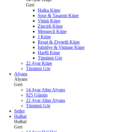
Geri
Halka Küpe
Spor & Tasarım Küpe
Vidalı Küpe
Zincirli Küpe
Mengeçli Küpe
J Küpe
Reşat & Ziynetli Küpe
İstiridye & Vintage Küpe
Harfli Küpe
Tümünü Gör
22 Ayar Küpe
Tümünü Gör
Alyans
Alyans
Geri
14 Ayar Altın Alyans
925 Gümüş
22 Ayar Altın Alyans
Tümünü Gör
Setler
Halhal
Halhal
Geri