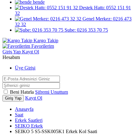
bende
Destek Hattı: 0552 151 91
32
Genel Merkez: 0216 473
32 32
Şube: 0216 353 70 75
Kargo Takip
Favorilerim
Giriş Yap
Kayıt Ol
Hesabım
Üye Girişi
Beni Hatırla
Şifremi Unuttum
Kayıt Ol
Giriş Yap
Anasayfa
Saat
Erkek Saatleri
SEIKO Erkek
SEIKO 5 S5-SSK005K1 Erkek Kol Saati