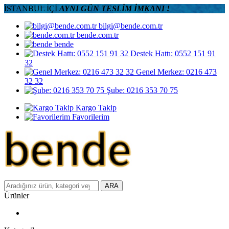
İSTANBUL İÇİ
AYNI GÜN TESLİM İMKANI !
bilgi@bende.com.tr
bende.com.tr
bende
Destek Hattı: 0552 151 91
32
Genel Merkez: 0216 473
32 32
Şube: 0216 353 70 75
Kargo Takip
Favorilerim
ARA
Ürünler