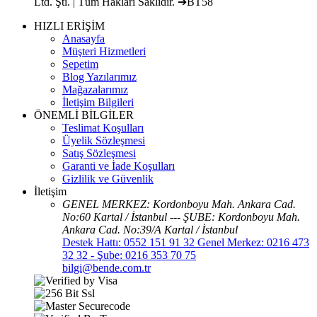
Ltd. Şti. | Tüm Hakları Saklıdır. ➔BT58
HIZLI ERİŞİM
Anasayfa
Müşteri Hizmetleri
Sepetim
Blog Yazılarımız
Mağazalarımız
İletişim Bilgileri
ÖNEMLİ BİLGİLER
Teslimat Koşulları
Üyelik Sözleşmesi
Satış Sözleşmesi
Garanti ve İade Koşulları
Gizlilik ve Güvenlik
İletişim
GENEL MERKEZ: Kordonboyu Mah. Ankara Cad.
No:60 Kartal / İstanbul --- ŞUBE: Kordonboyu Mah.
Ankara Cad. No:39/A Kartal / İstanbul
Destek Hattı: 0552 151 91 32 Genel Merkez: 0216 473
32 32 - Şube: 0216 353 70 75
bilgi@bende.com.tr