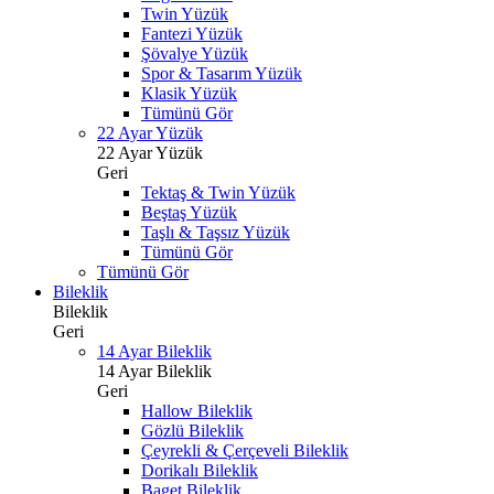
Twin Yüzük
Fantezi Yüzük
Şövalye Yüzük
Spor & Tasarım Yüzük
Klasik Yüzük
Tümünü Gör
22 Ayar Yüzük
22 Ayar Yüzük
Geri
Tektaş & Twin Yüzük
Beştaş Yüzük
Taşlı & Taşsız Yüzük
Tümünü Gör
Tümünü Gör
Bileklik
Bileklik
Geri
14 Ayar Bileklik
14 Ayar Bileklik
Geri
Hallow Bileklik
Gözlü Bileklik
Çeyrekli & Çerçeveli Bileklik
Dorikalı Bileklik
Baget Bileklik