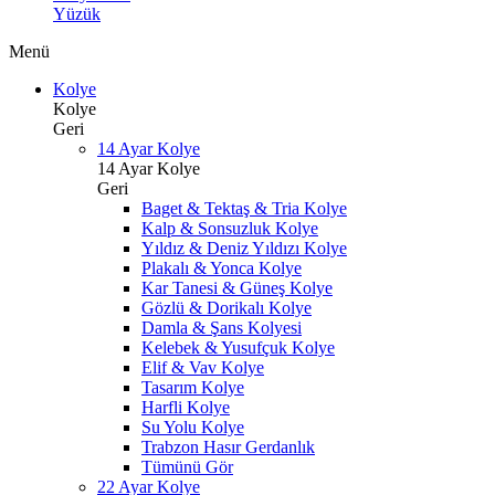
Yüzük
Menü
Kolye
Kolye
Geri
14 Ayar Kolye
14 Ayar Kolye
Geri
Baget & Tektaş & Tria Kolye
Kalp & Sonsuzluk Kolye
Yıldız & Deniz Yıldızı Kolye
Plakalı & Yonca Kolye
Kar Tanesi & Güneş Kolye
Gözlü & Dorikalı Kolye
Damla & Şans Kolyesi
Kelebek & Yusufçuk Kolye
Elif & Vav Kolye
Tasarım Kolye
Harfli Kolye
Su Yolu Kolye
Trabzon Hasır Gerdanlık
Tümünü Gör
22 Ayar Kolye