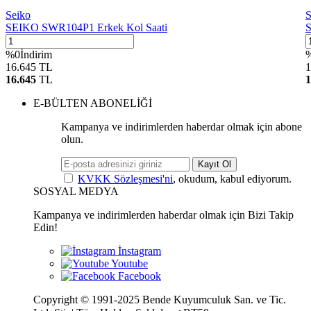
Seiko
S
SEIKO SWR104P1 Erkek Kol Saati
S
%
0
İndirim
16.645
TL
1
16.645
TL
1
E-BÜLTEN ABONELİĞİ
Kampanya ve indirimlerden haberdar olmak için abone
olun.
Kayıt Ol
KVKK Sözleşmesi'ni
, okudum, kabul ediyorum.
SOSYAL MEDYA
Kampanya ve indirimlerden haberdar olmak için Bizi Takip
Edin!
Copyright © 1991-2025 Bende Kuyumculuk San. ve Tic.