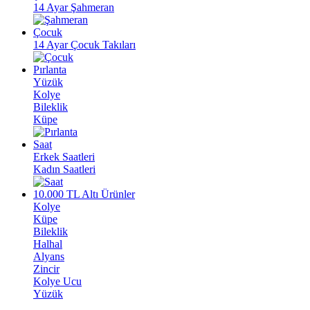
14 Ayar Şahmeran
Çocuk
14 Ayar Çocuk Takıları
Pırlanta
Yüzük
Kolye
Bileklik
Küpe
Saat
Erkek Saatleri
Kadın Saatleri
10.000 TL Altı Ürünler
Kolye
Küpe
Bileklik
Halhal
Alyans
Zincir
Kolye Ucu
Yüzük