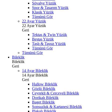
Şövalye Yüzük
Spor & Tasarım Yüzük
Klasik Yüzük
Tümünü Gör
22 Ayar Yüzük
22 Ayar Yüzük
Geri
Tektaş & Twin Yüzük
Beştaş Yüzük
Taşlı & Taşsız Yüzük
Tümünü Gör
Tümünü Gör
Bileklik
Bileklik
Geri
14 Ayar Bileklik
14 Ayar Bileklik
Geri
Hallow Bileklik
Gözlü Bileklik
Çeyrekli & Çerçeveli Bileklik
Dorikalı Bileklik
Baget Bileklik
Sonsuzluk & Kartanesi Bileklik
Plakalı Bileklik