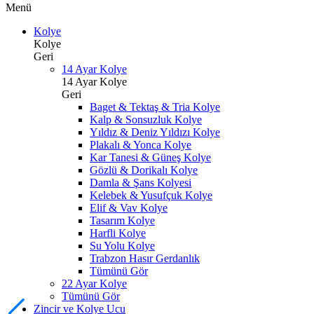
Menü
Kolye
Kolye
Geri
14 Ayar Kolye
14 Ayar Kolye
Geri
Baget & Tektaş & Tria Kolye
Kalp & Sonsuzluk Kolye
Yıldız & Deniz Yıldızı Kolye
Plakalı & Yonca Kolye
Kar Tanesi & Güneş Kolye
Gözlü & Dorikalı Kolye
Damla & Şans Kolyesi
Kelebek & Yusufçuk Kolye
Elif & Vav Kolye
Tasarım Kolye
Harfli Kolye
Su Yolu Kolye
Trabzon Hasır Gerdanlık
Tümünü Gör
22 Ayar Kolye
Tümünü Gör
Zincir ve Kolye Ucu