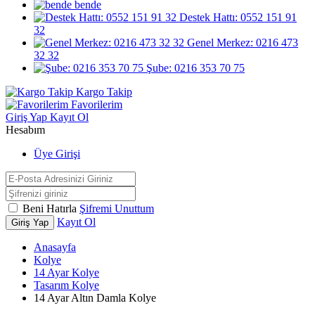
bende
Destek Hattı: 0552 151 91
32
Genel Merkez: 0216 473
32 32
Şube: 0216 353 70 75
Kargo Takip
Favorilerim
Giriş Yap
Kayıt Ol
Hesabım
Üye Girişi
Beni Hatırla
Şifremi Unuttum
Kayıt Ol
Giriş Yap
Anasayfa
Kolye
14 Ayar Kolye
Tasarım Kolye
14 Ayar Altın Damla Kolye