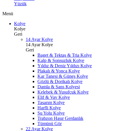
Yüzük
Menü
Kolye
Kolye
Geri
14 Ayar Kolye
14 Ayar Kolye
Geri
Baget & Tektaş & Tria Kolye
Kalp & Sonsuzluk Kolye
Yıldız & Deniz Yıldızı Kolye
Plakalı & Yonca Kolye
Kar Tanesi & Güneş Kolye
Gözlü & Dorikalı Kolye
Damla & Şans Kolyesi
Kelebek & Yusufçuk Kolye
Elif & Vav Kolye
Tasarım Kolye
Harfli Kolye
Su Yolu Kolye
Trabzon Hasır Gerdanlık
Tümünü Gör
22 Ayar Kolye