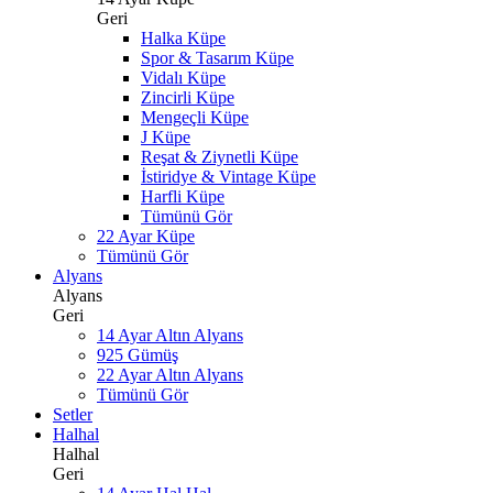
Geri
Halka Küpe
Spor & Tasarım Küpe
Vidalı Küpe
Zincirli Küpe
Mengeçli Küpe
J Küpe
Reşat & Ziynetli Küpe
İstiridye & Vintage Küpe
Harfli Küpe
Tümünü Gör
22 Ayar Küpe
Tümünü Gör
Alyans
Alyans
Geri
14 Ayar Altın Alyans
925 Gümüş
22 Ayar Altın Alyans
Tümünü Gör
Setler
Halhal
Halhal
Geri