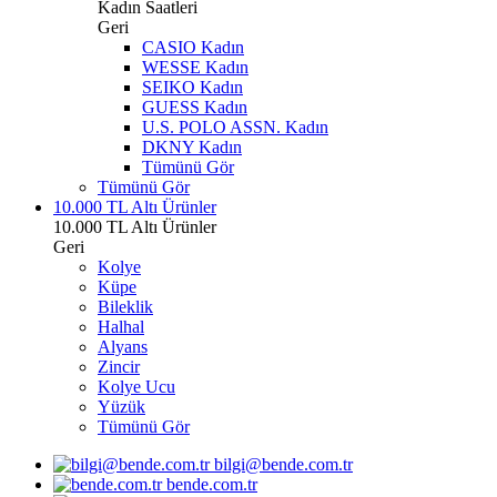
Kadın Saatleri
Geri
CASIO Kadın
WESSE Kadın
SEIKO Kadın
GUESS Kadın
U.S. POLO ASSN. Kadın
DKNY Kadın
Tümünü Gör
Tümünü Gör
10.000 TL Altı Ürünler
10.000 TL Altı Ürünler
Geri
Kolye
Küpe
Bileklik
Halhal
Alyans
Zincir
Kolye Ucu
Yüzük
Tümünü Gör
bilgi@bende.com.tr
bende.com.tr