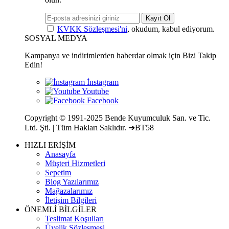
Kayıt Ol
KVKK Sözleşmesi'ni
, okudum, kabul ediyorum.
SOSYAL MEDYA
Kampanya ve indirimlerden haberdar olmak için Bizi Takip
Edin!
Copyright © 1991-2025 Bende Kuyumculuk San. ve Tic.
Ltd. Şti. | Tüm Hakları Saklıdır. ➔BT58
HIZLI ERİŞİM
Anasayfa
Müşteri Hizmetleri
Sepetim
Blog Yazılarımız
Mağazalarımız
İletişim Bilgileri
ÖNEMLİ BİLGİLER
Teslimat Koşulları
Üyelik Sözleşmesi