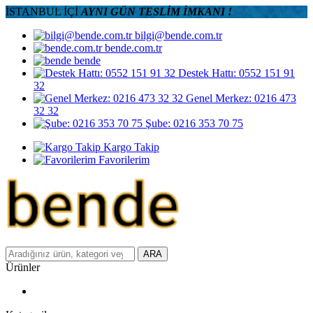
İSTANBUL İÇİ
AYNI GÜN TESLİM İMKANI !
bilgi@bende.com.tr
bende.com.tr
bende
Destek Hattı: 0552 151 91
32
Genel Merkez: 0216 473
32 32
Şube: 0216 353 70 75
Kargo Takip
Favorilerim
ARA
Ürünler