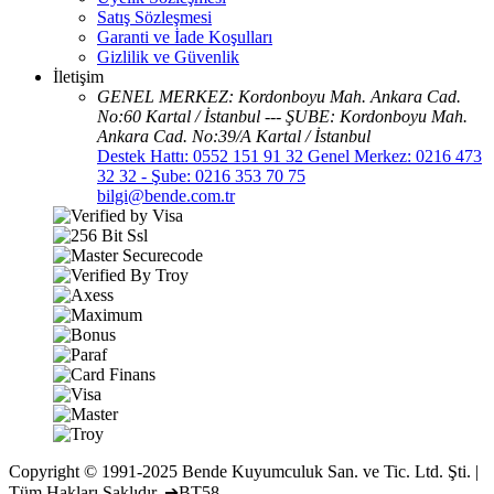
Satış Sözleşmesi
Garanti ve İade Koşulları
Gizlilik ve Güvenlik
İletişim
GENEL MERKEZ: Kordonboyu Mah. Ankara Cad.
No:60 Kartal / İstanbul --- ŞUBE: Kordonboyu Mah.
Ankara Cad. No:39/A Kartal / İstanbul
Destek Hattı: 0552 151 91 32 Genel Merkez: 0216 473
32 32 - Şube: 0216 353 70 75
bilgi@bende.com.tr
Copyright © 1991-2025 Bende Kuyumculuk San. ve Tic. Ltd. Şti. |
Tüm Hakları Saklıdır. ➔BT58