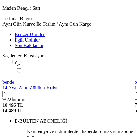
Maden Rengi :
Sarı
Teslimat Bilgisi
Aynı Gün Kurye İle Teslim / Aynı Gün Kargo
Benzer Ürünler
İlgili Ürünler
Son Bakılanlar
Seçilenleri Karşılaştır
bende
b
14 Ayar Altın Zülfikar Kolye
1
%
22
İndirim
18.496
TL
7
14.489
TL
5
E-BÜLTEN ABONELİĞİ
Kampanya ve indirimlerden haberdar olmak için abone
olun.