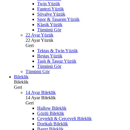
Twin Yüzük
Fantezi Yüzük
Şövalye Yüzük
Spor & Tasarım Yüzük
Klasik Yüzük
Tümünü Gör
22 Ayar Yüzük
22 Ayar Yüzük
Geri
Tektaş & Twin Yüzük
Beştaş Yüzük
Taşlı & Taşsız Yüzük
Tümünü Gör
Tümünü Gör
Bileklik
Bileklik
Geri
14 Ayar Bileklik
14 Ayar Bileklik
Geri
Hallow Bileklik
Gözlü Bileklik
Çeyrekli & Çerçeveli Bileklik
Dorikalı Bileklik
Baget Bileklik