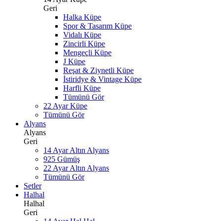
Geri
Halka Küpe
Spor & Tasarım Küpe
Vidalı Küpe
Zincirli Küpe
Mengeçli Küpe
J Küpe
Reşat & Ziynetli Küpe
İstiridye & Vintage Küpe
Harfli Küpe
Tümünü Gör
22 Ayar Küpe
Tümünü Gör
Alyans
Alyans
Geri
14 Ayar Altın Alyans
925 Gümüş
22 Ayar Altın Alyans
Tümünü Gör
Setler
Halhal
Halhal
Geri