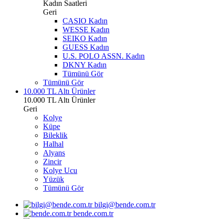
Kadın Saatleri
Geri
CASIO Kadın
WESSE Kadın
SEIKO Kadın
GUESS Kadın
U.S. POLO ASSN. Kadın
DKNY Kadın
Tümünü Gör
Tümünü Gör
10.000 TL Altı Ürünler
10.000 TL Altı Ürünler
Geri
Kolye
Küpe
Bileklik
Halhal
Alyans
Zincir
Kolye Ucu
Yüzük
Tümünü Gör
bilgi@bende.com.tr
bende.com.tr