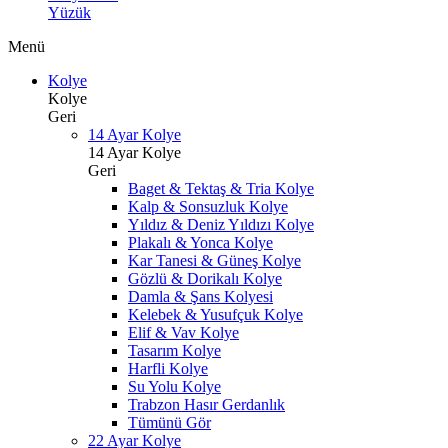
Yüzük
Menü
Kolye
Kolye
Geri
14 Ayar Kolye
14 Ayar Kolye
Geri
Baget & Tektaş & Tria Kolye
Kalp & Sonsuzluk Kolye
Yıldız & Deniz Yıldızı Kolye
Plakalı & Yonca Kolye
Kar Tanesi & Güneş Kolye
Gözlü & Dorikalı Kolye
Damla & Şans Kolyesi
Kelebek & Yusufçuk Kolye
Elif & Vav Kolye
Tasarım Kolye
Harfli Kolye
Su Yolu Kolye
Trabzon Hasır Gerdanlık
Tümünü Gör
22 Ayar Kolye