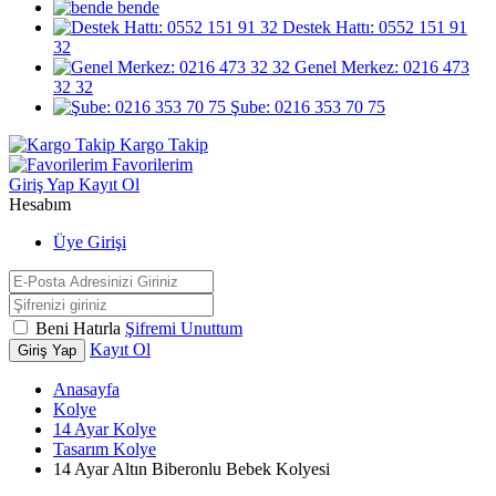
bende
Destek Hattı: 0552 151 91
32
Genel Merkez: 0216 473
32 32
Şube: 0216 353 70 75
Kargo Takip
Favorilerim
Giriş Yap
Kayıt Ol
Hesabım
Üye Girişi
Beni Hatırla
Şifremi Unuttum
Kayıt Ol
Giriş Yap
Anasayfa
Kolye
14 Ayar Kolye
Tasarım Kolye
14 Ayar Altın Biberonlu Bebek Kolyesi