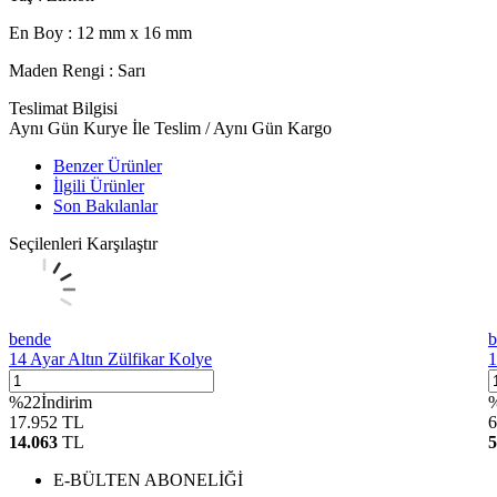
En Boy :
12 mm x 16
mm
Maden Rengi :
Sarı
Teslimat Bilgisi
Aynı Gün Kurye İle Teslim / Aynı Gün Kargo
Benzer Ürünler
İlgili Ürünler
Son Bakılanlar
Seçilenleri Karşılaştır
bende
b
14 Ayar Altın Zülfikar Kolye
1
%
22
İndirim
17.952
TL
6
14.063
TL
5
E-BÜLTEN ABONELİĞİ