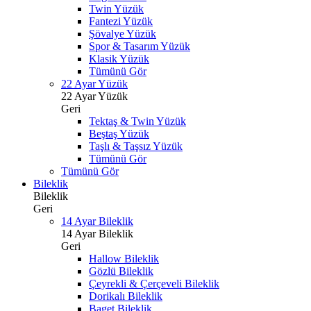
Twin Yüzük
Fantezi Yüzük
Şövalye Yüzük
Spor & Tasarım Yüzük
Klasik Yüzük
Tümünü Gör
22 Ayar Yüzük
22 Ayar Yüzük
Geri
Tektaş & Twin Yüzük
Beştaş Yüzük
Taşlı & Taşsız Yüzük
Tümünü Gör
Tümünü Gör
Bileklik
Bileklik
Geri
14 Ayar Bileklik
14 Ayar Bileklik
Geri
Hallow Bileklik
Gözlü Bileklik
Çeyrekli & Çerçeveli Bileklik
Dorikalı Bileklik
Baget Bileklik