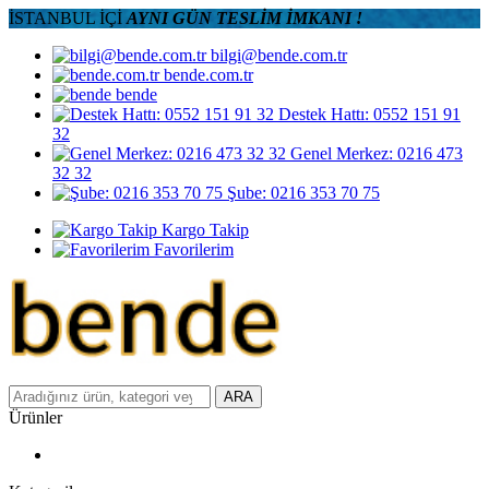
İSTANBUL İÇİ
AYNI GÜN TESLİM İMKANI !
bilgi@bende.com.tr
bende.com.tr
bende
Destek Hattı: 0552 151 91
32
Genel Merkez: 0216 473
32 32
Şube: 0216 353 70 75
Kargo Takip
Favorilerim
ARA
Ürünler