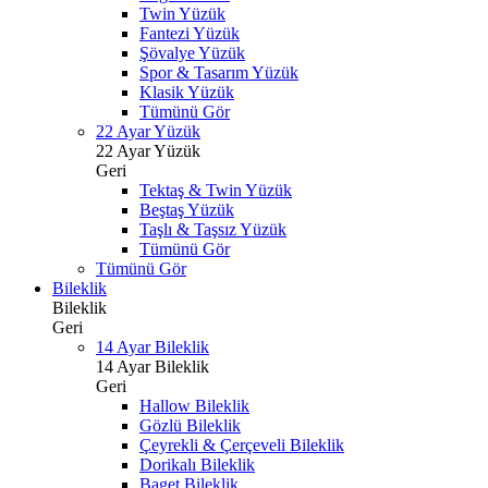
Twin Yüzük
Fantezi Yüzük
Şövalye Yüzük
Spor & Tasarım Yüzük
Klasik Yüzük
Tümünü Gör
22 Ayar Yüzük
22 Ayar Yüzük
Geri
Tektaş & Twin Yüzük
Beştaş Yüzük
Taşlı & Taşsız Yüzük
Tümünü Gör
Tümünü Gör
Bileklik
Bileklik
Geri
14 Ayar Bileklik
14 Ayar Bileklik
Geri
Hallow Bileklik
Gözlü Bileklik
Çeyrekli & Çerçeveli Bileklik
Dorikalı Bileklik
Baget Bileklik