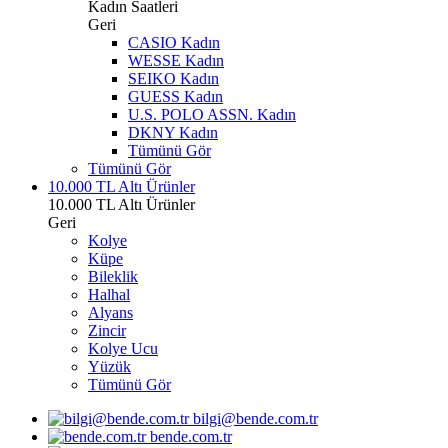
Kadın Saatleri
Geri
CASIO Kadın
WESSE Kadın
SEIKO Kadın
GUESS Kadın
U.S. POLO ASSN. Kadın
DKNY Kadın
Tümünü Gör
Tümünü Gör
10.000 TL Altı Ürünler
10.000 TL Altı Ürünler
Geri
Kolye
Küpe
Bileklik
Halhal
Alyans
Zincir
Kolye Ucu
Yüzük
Tümünü Gör
bilgi@bende.com.tr
bende.com.tr