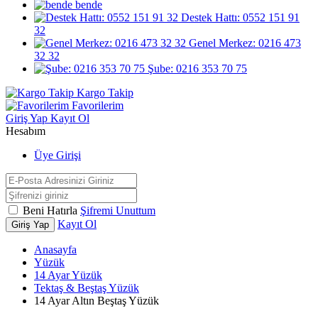
bende
Destek Hattı: 0552 151 91
32
Genel Merkez: 0216 473
32 32
Şube: 0216 353 70 75
Kargo Takip
Favorilerim
Giriş Yap
Kayıt Ol
Hesabım
Üye Girişi
Beni Hatırla
Şifremi Unuttum
Kayıt Ol
Giriş Yap
Anasayfa
Yüzük
14 Ayar Yüzük
Tektaş & Beştaş Yüzük
14 Ayar Altın Beştaş Yüzük