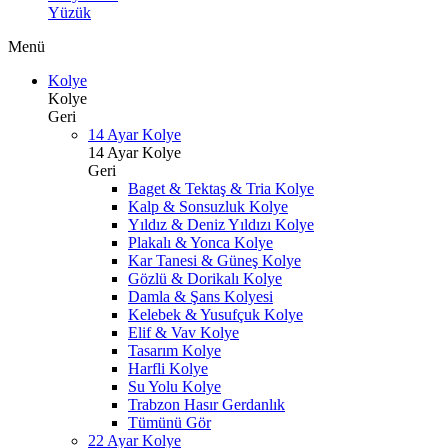
Yüzük
Menü
Kolye
Kolye
Geri
14 Ayar Kolye
14 Ayar Kolye
Geri
Baget & Tektaş & Tria Kolye
Kalp & Sonsuzluk Kolye
Yıldız & Deniz Yıldızı Kolye
Plakalı & Yonca Kolye
Kar Tanesi & Güneş Kolye
Gözlü & Dorikalı Kolye
Damla & Şans Kolyesi
Kelebek & Yusufçuk Kolye
Elif & Vav Kolye
Tasarım Kolye
Harfli Kolye
Su Yolu Kolye
Trabzon Hasır Gerdanlık
Tümünü Gör
22 Ayar Kolye