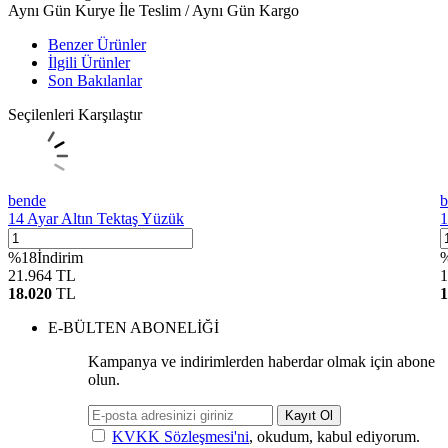
Aynı Gün Kurye İle Teslim / Aynı Gün Kargo
Benzer Ürünler
İlgili Ürünler
Son Bakılanlar
Seçilenleri Karşılaştır
bende
b
14 Ayar Altın Tektaş Yüzük
1
%
18
İndirim
21.964
TL
1
18.020
TL
1
E-BÜLTEN ABONELİĞİ
Kampanya ve indirimlerden haberdar olmak için abone
olun.
Kayıt Ol
KVKK Sözleşmesi'ni
, okudum, kabul ediyorum.