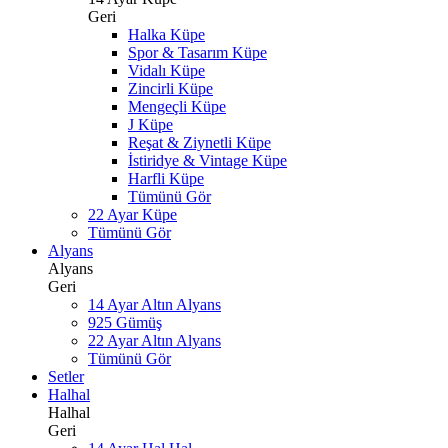
Geri
Halka Küpe
Spor & Tasarım Küpe
Vidalı Küpe
Zincirli Küpe
Mengeçli Küpe
J Küpe
Reşat & Ziynetli Küpe
İstiridye & Vintage Küpe
Harfli Küpe
Tümünü Gör
22 Ayar Küpe
Tümünü Gör
Alyans
Alyans
Geri
14 Ayar Altın Alyans
925 Gümüş
22 Ayar Altın Alyans
Tümünü Gör
Setler
Halhal
Halhal
Geri