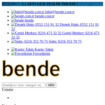
İSTANBUL İÇİ
AYNI GÜN TESLİM İMKANI !
bilgi@bende.com.tr
bende.com.tr
bende
Destek Hattı: 0552 151 91
32
Genel Merkez: 0216 473
32 32
Şube: 0216 353 70 75
Kargo Takip
Favorilerim
ARA
Ürünler