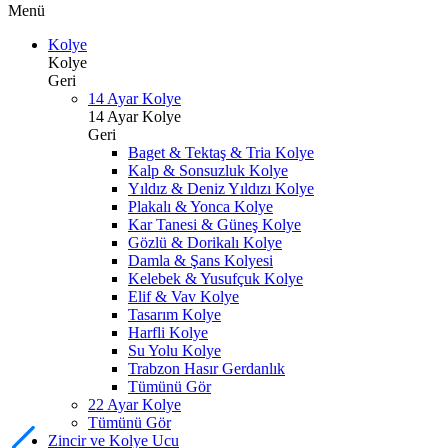
Menü
Kolye
Kolye
Geri
14 Ayar Kolye
14 Ayar Kolye
Geri
Baget & Tektaş & Tria Kolye
Kalp & Sonsuzluk Kolye
Yıldız & Deniz Yıldızı Kolye
Plakalı & Yonca Kolye
Kar Tanesi & Güneş Kolye
Gözlü & Dorikalı Kolye
Damla & Şans Kolyesi
Kelebek & Yusufçuk Kolye
Elif & Vav Kolye
Tasarım Kolye
Harfli Kolye
Su Yolu Kolye
Trabzon Hasır Gerdanlık
Tümünü Gör
22 Ayar Kolye
Tümünü Gör
Zincir ve Kolye Ucu