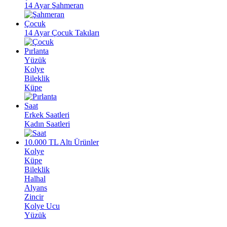
14 Ayar Şahmeran
Çocuk
14 Ayar Çocuk Takıları
Pırlanta
Yüzük
Kolye
Bileklik
Küpe
Saat
Erkek Saatleri
Kadın Saatleri
10.000 TL Altı Ürünler
Kolye
Küpe
Bileklik
Halhal
Alyans
Zincir
Kolye Ucu
Yüzük