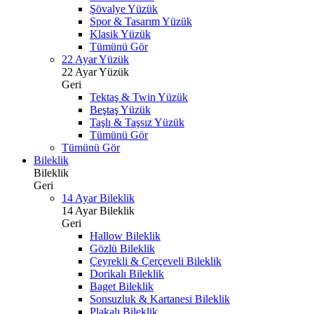
Şövalye Yüzük
Spor & Tasarım Yüzük
Klasik Yüzük
Tümünü Gör
22 Ayar Yüzük
22 Ayar Yüzük
Geri
Tektaş & Twin Yüzük
Beştaş Yüzük
Taşlı & Taşsız Yüzük
Tümünü Gör
Tümünü Gör
Bileklik
Bileklik
Geri
14 Ayar Bileklik
14 Ayar Bileklik
Geri
Hallow Bileklik
Gözlü Bileklik
Çeyrekli & Çerçeveli Bileklik
Dorikalı Bileklik
Baget Bileklik
Sonsuzluk & Kartanesi Bileklik
Plakalı Bileklik