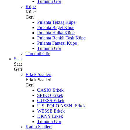
Tümünü Gör
Küpe
Küpe
Geri
Pırlanta Tektaş Küpe
Pırlanta Baget Küpe
Pırlanta Halka Küpe
Pırlanta Renkli Taşlı Küpe
Pırlanta Fantezi Küpe
Tümünü Gör
Tümünü Gör
Saat
Saat
Geri
Erkek Saatleri
Erkek Saatleri
Geri
CASIO Erkek
SEIKO Erkek
GUESS Erkek
U.S. POLO ASSN. Erkek
WESSE Erkek
DKNY Erkek
Tümünü Gör
Kadın Saatleri