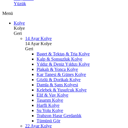
Yüzük
Menü
Kolye
Kolye
Geri
14 Ayar Kolye
14 Ayar Kolye
Geri
Baget & Tektaş & Tria Kolye
Kalp & Sonsuzluk Kolye
Yıldız & Deniz Yıldızı Kolye
Plakalı & Yonca Kolye
Kar Tanesi & Güneş Kolye
Gözlü & Dorikalı Kolye
Damla & Şans Kolyesi
Kelebek & Yusufçuk Kolye
Elif & Vav Kolye
Tasarım Kolye
Harfli Kolye
Su Yolu Kolye
Trabzon Hasır Gerdanlık
Tümünü Gör
22 Ayar Kolye