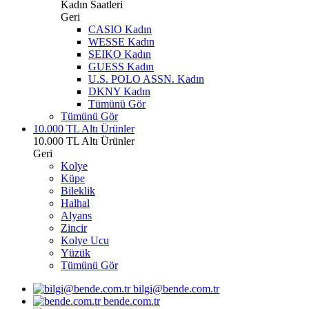
Kadın Saatleri
Geri
CASIO Kadın
WESSE Kadın
SEIKO Kadın
GUESS Kadın
U.S. POLO ASSN. Kadın
DKNY Kadın
Tümünü Gör
Tümünü Gör
10.000 TL Altı Ürünler
10.000 TL Altı Ürünler
Geri
Kolye
Küpe
Bileklik
Halhal
Alyans
Zincir
Kolye Ucu
Yüzük
Tümünü Gör
bilgi@bende.com.tr
bende.com.tr