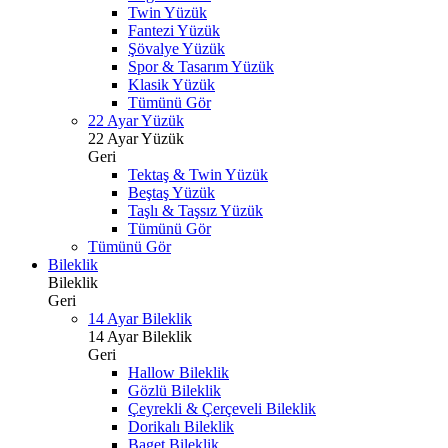
Twin Yüzük
Fantezi Yüzük
Şövalye Yüzük
Spor & Tasarım Yüzük
Klasik Yüzük
Tümünü Gör
22 Ayar Yüzük
22 Ayar Yüzük
Geri
Tektaş & Twin Yüzük
Beştaş Yüzük
Taşlı & Taşsız Yüzük
Tümünü Gör
Tümünü Gör
Bileklik
Bileklik
Geri
14 Ayar Bileklik
14 Ayar Bileklik
Geri
Hallow Bileklik
Gözlü Bileklik
Çeyrekli & Çerçeveli Bileklik
Dorikalı Bileklik
Baget Bileklik