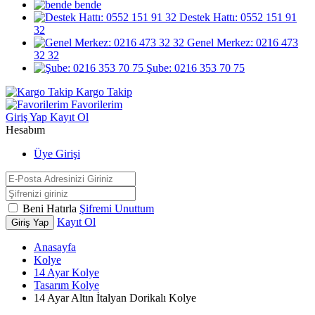
bende
Destek Hattı: 0552 151 91
32
Genel Merkez: 0216 473
32 32
Şube: 0216 353 70 75
Kargo Takip
Favorilerim
Giriş Yap
Kayıt Ol
Hesabım
Üye Girişi
Beni Hatırla
Şifremi Unuttum
Kayıt Ol
Giriş Yap
Anasayfa
Kolye
14 Ayar Kolye
Tasarım Kolye
14 Ayar Altın İtalyan Dorikalı Kolye