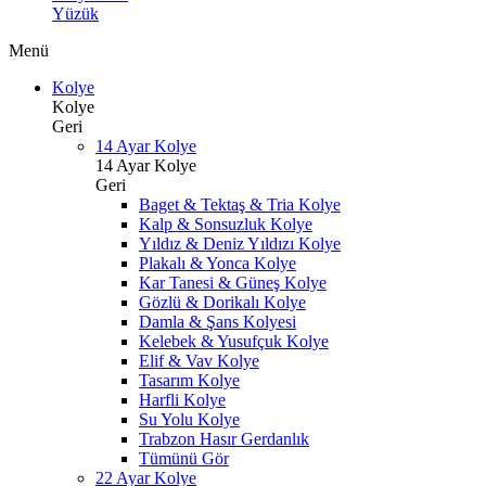
Yüzük
Menü
Kolye
Kolye
Geri
14 Ayar Kolye
14 Ayar Kolye
Geri
Baget & Tektaş & Tria Kolye
Kalp & Sonsuzluk Kolye
Yıldız & Deniz Yıldızı Kolye
Plakalı & Yonca Kolye
Kar Tanesi & Güneş Kolye
Gözlü & Dorikalı Kolye
Damla & Şans Kolyesi
Kelebek & Yusufçuk Kolye
Elif & Vav Kolye
Tasarım Kolye
Harfli Kolye
Su Yolu Kolye
Trabzon Hasır Gerdanlık
Tümünü Gör
22 Ayar Kolye