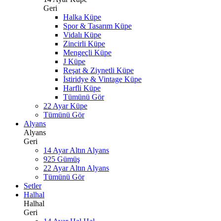
Geri
Halka Küpe
Spor & Tasarım Küpe
Vidalı Küpe
Zincirli Küpe
Mengeçli Küpe
J Küpe
Reşat & Ziynetli Küpe
İstiridye & Vintage Küpe
Harfli Küpe
Tümünü Gör
22 Ayar Küpe
Tümünü Gör
Alyans
Alyans
Geri
14 Ayar Altın Alyans
925 Gümüş
22 Ayar Altın Alyans
Tümünü Gör
Setler
Halhal
Halhal
Geri