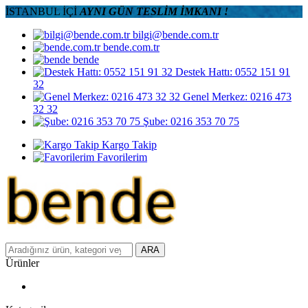
İSTANBUL İÇİ
AYNI GÜN TESLİM İMKANI !
bilgi@bende.com.tr
bende.com.tr
bende
Destek Hattı: 0552 151 91
32
Genel Merkez: 0216 473
32 32
Şube: 0216 353 70 75
Kargo Takip
Favorilerim
ARA
Ürünler