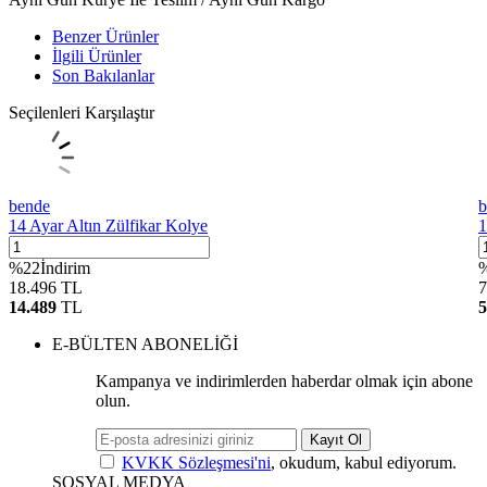
Benzer Ürünler
İlgili Ürünler
Son Bakılanlar
Seçilenleri Karşılaştır
bende
b
14 Ayar Altın Zülfikar Kolye
1
%
22
İndirim
18.496
TL
7
14.489
TL
5
E-BÜLTEN ABONELİĞİ
Kampanya ve indirimlerden haberdar olmak için abone
olun.
Kayıt Ol
KVKK Sözleşmesi'ni
, okudum, kabul ediyorum.
SOSYAL MEDYA