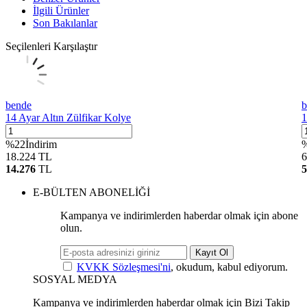
İlgili Ürünler
Son Bakılanlar
Seçilenleri Karşılaştır
bende
b
14 Ayar Altın Zülfikar Kolye
1
%
22
İndirim
18.224
TL
6
14.276
TL
5
E-BÜLTEN ABONELİĞİ
Kampanya ve indirimlerden haberdar olmak için abone
olun.
Kayıt Ol
KVKK Sözleşmesi'ni
, okudum, kabul ediyorum.
SOSYAL MEDYA
Kampanya ve indirimlerden haberdar olmak için Bizi Takip