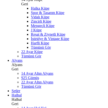
Geri
Halka Küpe
Spor & Tasarım Küpe
Vidalı Küpe
Zincirli Küpe
Mengeçli Küpe
J Küpe
Reşat & Ziynetli Küpe
İstiridye & Vintage Küpe
Harfli Küpe
Tümünü Gör
22 Ayar Küpe
Tümünü Gör
Alyans
Alyans
Geri
14 Ayar Altın Alyans
925 Gümüş
22 Ayar Altın Alyans
Tümünü Gör
Setler
Halhal
Halhal
Geri