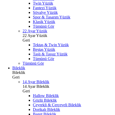
Twin Yüzük
Fantezi Yüzük
Şövalye Yüzük
Spor & Tasarım Yüzük
Klasik Yüzük
Tümünü Gör
22 Ayar Yüzük
22 Ayar Yüzük
Geri
Tektaş & Twin Yüzük
Beştaş Yüzük
Taşlı & Taşsız Yüzük
Tümünü Gör
Tümünü Gör
Bileklik
Bileklik
Geri
14 Ayar Bileklik
14 Ayar Bileklik
Geri
Hallow Bileklik
Gözlü Bileklik
Çeyrekli & Çerçeveli Bileklik
Dorikalı Bileklik
Baget Bileklik