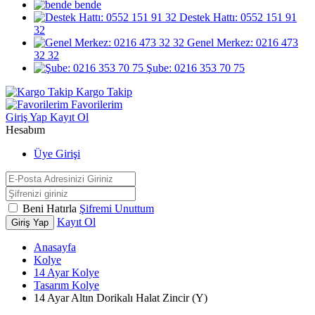
bende
Destek Hattı: 0552 151 91
32
Genel Merkez: 0216 473
32 32
Şube: 0216 353 70 75
Kargo Takip
Favorilerim
Giriş Yap
Kayıt Ol
Hesabım
Üye Girişi
Beni Hatırla
Şifremi Unuttum
Kayıt Ol
Giriş Yap
Anasayfa
Kolye
14 Ayar Kolye
Tasarım Kolye
14 Ayar Altın Dorikalı Halat Zincir (Y)