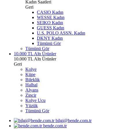
Kadın Saatleri
Geri
CASIO Kadın
WESSE Kadın
SEIKO Kadın
GUESS Kadın
U.S. POLO ASSN. Kadın
DKNY Kadın
Tümünü Gör
Tümünü Gör
10.000 TL Altı Ürünler
10.000 TL Altı Ürünler
Geri
Kolye
Küpe
Bileklik
Halhal
Alyans
Zincir
Kolye Ucu
Yüzük
Tümünü Gör
bilgi@bende.com.tr
bende.com.tr