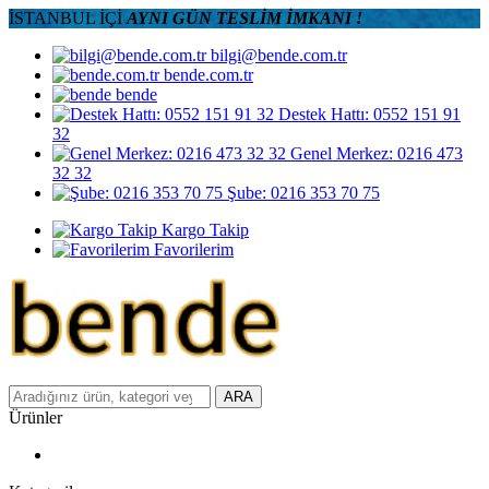
İSTANBUL İÇİ
AYNI GÜN TESLİM İMKANI !
bilgi@bende.com.tr
bende.com.tr
bende
Destek Hattı: 0552 151 91
32
Genel Merkez: 0216 473
32 32
Şube: 0216 353 70 75
Kargo Takip
Favorilerim
ARA
Ürünler