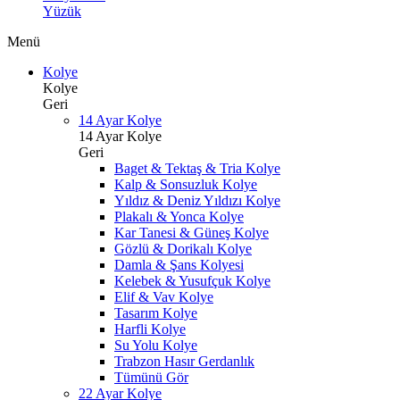
Yüzük
Menü
Kolye
Kolye
Geri
14 Ayar Kolye
14 Ayar Kolye
Geri
Baget & Tektaş & Tria Kolye
Kalp & Sonsuzluk Kolye
Yıldız & Deniz Yıldızı Kolye
Plakalı & Yonca Kolye
Kar Tanesi & Güneş Kolye
Gözlü & Dorikalı Kolye
Damla & Şans Kolyesi
Kelebek & Yusufçuk Kolye
Elif & Vav Kolye
Tasarım Kolye
Harfli Kolye
Su Yolu Kolye
Trabzon Hasır Gerdanlık
Tümünü Gör
22 Ayar Kolye